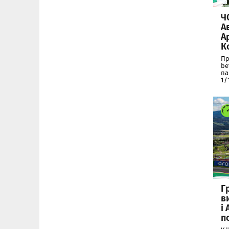
Ч
А
А
К
Пр
be
па
1/
Г
в
і
п