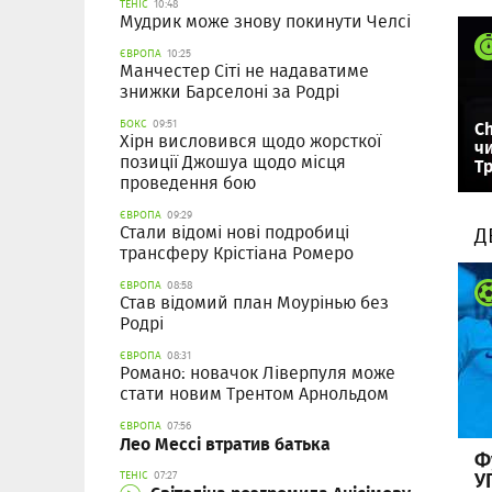
ТЕНІС
10:48
Мудрик може знову покинути Челсі
ЄВРОПА
10:25
Манчестер Сіті не надаватиме
знижки Барселоні за Родрі
Ch
БОКС
09:51
Хірн висловився щодо жорсткої
ч
позиції Джошуа щодо місця
Т
проведення бою
ЄВРОПА
09:29
Стали відомі нові подробиці
Д
трансферу Крістіана Ромеро
ЄВРОПА
08:58
Став відомий план Моурінью без
Родрі
ЄВРОПА
08:31
Романо: новачок Ліверпуля може
стати новим Трентом Арнольдом
ЄВРОПА
07:56
Лео Мессі втратив батька
Ф
У
ТЕНІС
07:27