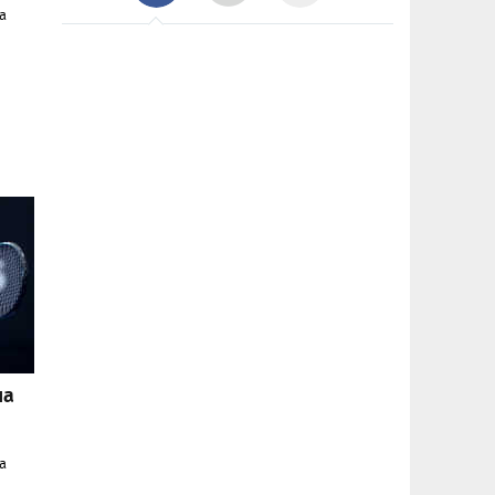
а
ла
а