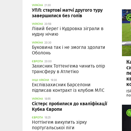
УКРАЇНА
21:30
УПЛ: стартові матчі другого туру
завершилися без голів
УКРАЇНА
20:58
Лівий берег і Кудровка зіграли в
нудну нічию
УКРАЇНА
20:30
Буковина так і не змогла здолати
Оболонь
К
ЄВРОПА
20:00
Захисник Тоттенгема чинить опір
с
трансферу в Атлетіко
п
к
ІНШІ КРАЇНИ
19:30
к
Експівзахисник Барселони
підписав контракт із клубом МЛС
IS
по
УКРАЇНА
18:55
Сістерс пробилися до кваліфікації
Кубка Європи
ЄВРОПА
18:25
Ноттінгем викупить зірку
португальської ліги