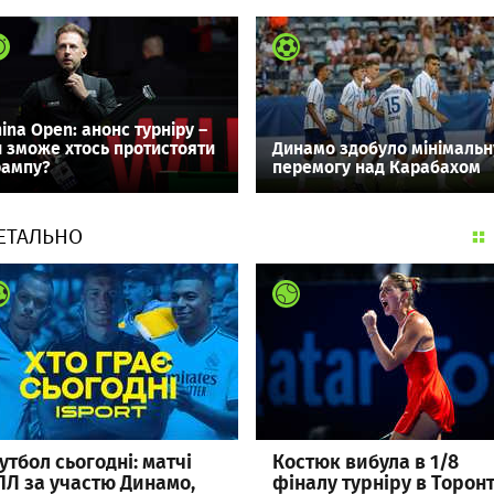
ina Open: анонс турніру –
и зможе хтось протистояти
Динамо здобуло мінімальн
рампу?
перемогу над Карабахом
ЕТАЛЬНО
утбол сьогодні: матчі
Костюк вибула в 1/8
ПЛ за участю Динамо,
фіналу турніру в Торон