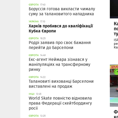
ЄВРОПА
17:40
Боруссія готова викласти чималу
суму за талановитого нападника
УКРАЇНА
17:10
К
Харків пробився до кваліфікації
п
Кубка Європи
т
ЄВРОПА
16:25
IS
Родрі заявив про своє бажання
ре
перейти до Барселони
Ка
ЄВРОПА
14:49
Екс-агент Неймара зізнався у
маніпуляціях на трансферному
ринку
ЄВРОПА
14:22
Талановиті вихованці Барселони
виставлені на продаж
ІНШІ
13:45
World Skate повністю відновила
права Федерації скейтбордингу
росії
Ф
к
ЄВРОПА
13:25