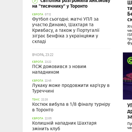
Світоліна розгромила Анісімову
Ш
на "тисячнику" у Торонто
т
Б
ЄВРОПА
07:12
с
Футбол сьогодні: матчі УПЛ за
участю Динамо, Шахтаря та
Хт
Кривбасу, а також у Португалії
че
IS
зіграє Бенфіка з українцями у
тр
складі
фу
ВЧОРА, 23:22
ЄВРОПА
23:22
ПСЖ домовився з новим
нападником
ЄВРОПА
22:45
Лукаку може продовжити кар'єру в
Туреччині
ТЕНІС
22:20
Костюк вибула в 1/8 фіналу турніру
У
в Торонто
д
з
ЄВРОПА
22:05
Колишній нападник Шахтаря
Пр
че
змінить клуб