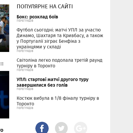
ПОПУЛЯРНЕ НА САЙТІ
Бокс: розклад боїв
ПЕРЕГЛЯДІВ
Футбол сьогодні: матчі УПЛ за участю
Динамо, Шахтаря та Кривбасу, а також
у
у Португалії зіграє Бенфіка з
українцями у складі
ПЕРЕГЛЯДІВ
Світоліна легко подолала третій раунд
турніру в Торонто
ПЕРЕГЛЯДІВ
УПЛ: стартові матчі другого туру
завершилися без голів
ПЕРЕГЛЯДІВ
Костюк вибула в 1/8 фіналу турніру в
Торонто
ПЕРЕГЛЯДІВ
то