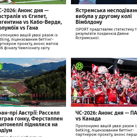
С-2026: Анонс дня —
Ястремська несподіван
встралія vs Єгипет,
вибула у другому колі
ргентина vs Кабо-Верде,
Вімблдону
олумбія vs Гана
ISPORT представляє статистику т
результати поєдинків Даяни
опонуємо вашій увазі разом із
Ястремської.
tking, ліцензованим беттінг-
ртнером проєкту, анонс матчів
16 фіналу Чемпіонату світу.
ран-прі Австрії: Расселл
ЧС-2026: Анонс дня — П
играв гонку, Ферстаппен
vs Канада
 Антонеллі піднялися на
Пропонуємо вашій увазі разом і
одіум
betking, ліцензованим беттінг-
партнером проєкту, анонс перш