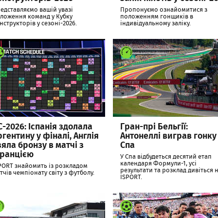
едставляємо вашій увазі
Пропонуємо ознайомитися з
ложення команд у Кубку
положенням гонщиків в
нструкторів у сезоні-2026.
індивідуальному заліку.
С-2026: Іспанія здолала
Гран-прі Бельгії:
ргентину у фіналі, Англія
Антонеллі виграв гонку
зяла бронзу в матчі з
Спа
ранцією
У Спа відбудеться десятий етап
календаря Формули-1, усі
PORT знайомить із розкладом
результати та розклад дивіться 
тчів чемпіонату світу з футболу.
ISPORT.