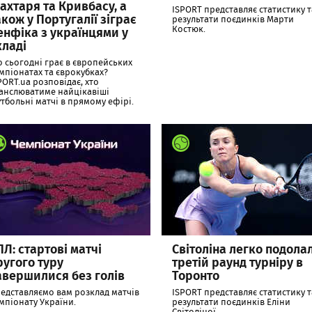
ахтаря та Кривбасу, а
ISPORT представляє статистику т
акож у Португалії зіграє
результати поєдинків Марти
енфіка з українцями у
Костюк.
кладі
о сьогодні грає в європейських
мпіонатах та єврокубках?
PORT.ua розповідає, хто
анслюватиме найцікавіші
тбольні матчі в прямому ефірі.
ПЛ: стартові матчі
Світоліна легко подола
ругого туру
третій раунд турніру в
авершилися без голів
Торонто
едставляємо вам розклад матчів
ISPORT представляє статистику т
мпіонату України.
результати поєдинків Еліни
Світоліної.