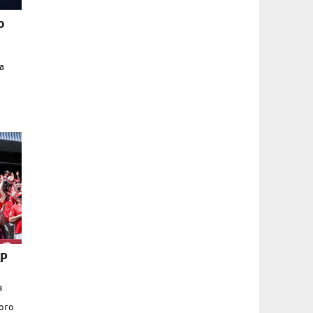
о
а
АР
з
ого