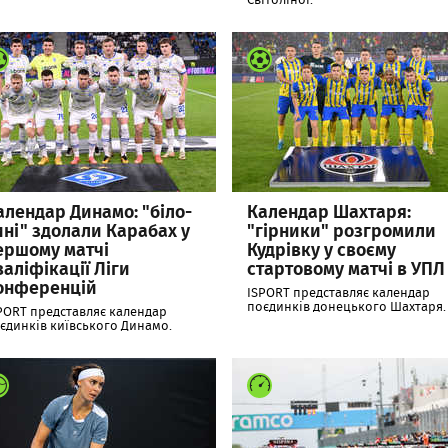
алендар Динамо: "біло-
Календар Шахтаря:
ині" здолали Карабах у
"гірники" розгромили
ершому матчі
Кудрівку у своєму
валіфікації Ліги
стартовому матчі в УПЛ
онференцій
ISPORT представляє календар
поєдинків донецького Шахтаря.
PORT представляє календар
єдинків київського Динамо.