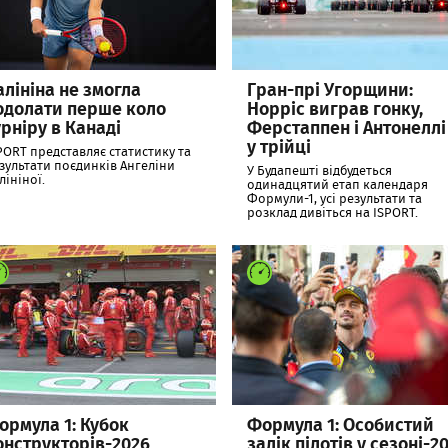
алініна не змогла
Гран-прі Угорщини:
одолати перше коло
Норріс виграв гонку,
урніру в Канаді
Ферстаппен і Антонеллі
у трійці
PORT представляє статистику та
зультати поєдинків Ангеліни
У Будапешті відбудеться
лініної.
одинадцятий етап календаря
Формули-1, усі результати та
розклад дивіться на ISPORT.
ормула 1: Кубок
Формула 1: Особистий
онструкторів-2026
залік пілотів у сезоні-2