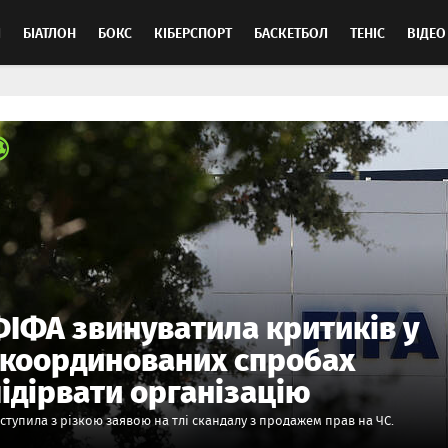
Л
БІАТЛОН
БОКС
КІБЕРСПОРТ
БАСКЕТБОЛ
ТЕНІС
ВІДЕО
ФІФА звинуватила критиків у
скоординованих спробах
ідірвати організацію
ступила з різкою заявою на тлі скандалу з продажем прав на ЧС.