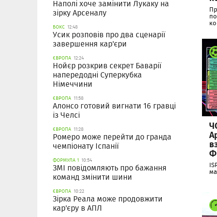
Наполі хоче замінити Лукаку на
Пр
зірку Арсеналу
по
ко
БОКС
12:48
Усик розповів про два сценарії
завершення кар'єри
ЄВРОПА
12:24
Нойєр розкрив секрет Баварії
напередодні Суперкубка
Німеччини
ЄВРОПА
11:58
Алонсо готовий вигнати 16 гравці
із Челсі
Ч
ЄВРОПА
11:28
А
Ромеро може перейти до гранда
в
чемпіонату Іспанії
Ф
ФОРМУЛА 1
10:54
IS
ЗМІ повідомляють про бажання
ма
команд змінити шини
ЄВРОПА
10:22
Зірка Реала може продовжити
кар'єру в АПЛ