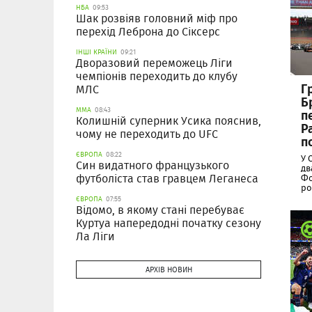
НБА
09:53
Шак розвіяв головний міф про
перехід Леброна до Сіксерс
ІНШІ КРАЇНИ
09:21
Дворазовий переможець Ліги
чемпіонів переходить до клубу
Г
МЛС
Б
ММА
08:43
п
Колишній суперник Усика пояснив,
Р
чому не переходить до UFC
п
ЄВРОПА
08:22
У 
Син видатного французького
дв
футболіста став гравцем Леганеса
Фо
ро
ЄВРОПА
07:55
Відомо, в якому стані перебуває
Куртуа напередодні початку сезону
Ла Ліги
АРХІВ НОВИН