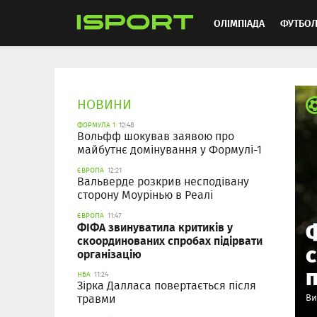
ОЛІМПІАДА
ФУТБО
ММА
АВТОСПОРТ
НОВИНИ
ФОРМУЛА 1
12:48
Вольфф шокував заявою про
майбутнє домінування у Формулі-1
ЄВРОПА
12:21
Вальверде розкрив несподівану
сторону Моурінью в Реалі
ЄВРОПА
11:47
ФІФА звинуватила критиків у
скоординованих спробах підірвати
організацію
п
НБА
11:24
Зірка Далласа повертається після
травми
Ви