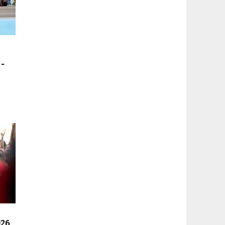
 -
026