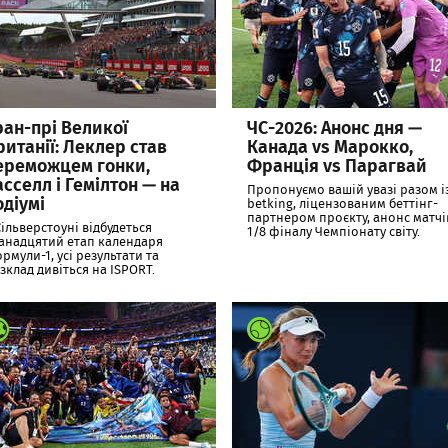
ран-прі Великої
ЧС-2026: Анонс дня —
ританії: Леклер став
Канада vs Марокко,
ереможцем гонки,
Франція vs Парагвай
асселл і Гемілтон — на
Пропонуємо вашій увазі разом і
одіумі
betking, ліцензованим беттінг-
партнером проєкту, анонс матчі
Сільверстоуні відбудеться
1/8 фіналу Чемпіонату світу.
анадцятий етап календаря
рмули-1, усі результати та
зклад дивіться на ISPORT.