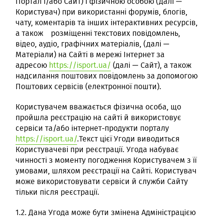
Портал і/або Сайт) і фізичною особою (далі —
Користувач) при використанні форумів, блогів,
чату, коментарів та інших інтерактивних ресурсів,
а також розміщенні текстових повідомлень,
відео, аудіо, графічних матеріалів, (далі —
Матеріали) на Сайті в мережі Інтернет за
адресою
https://isport.ua/
(далі — Сайт), а також
надсилання поштових повідомлень за допомогою
Поштових сервісів (електронної пошти).
Користувачем вважається фізична особа, що
пройшла реєстрацію на сайті й використовує
сервіси та/або інтернет-продукти порталу
https://isport.ua/
.Текст цієї Угоди виводиться
Користувачеві при реєстрації. Угода набуває
чинності з моменту погодження Користувачем з її
умовами, шляхом реєстрації на Сайті. Користувач
може використовувати сервіси й служби Сайту
тільки після реєстрації.
1.2. Дана Угода може бути змінена Адміністрацією