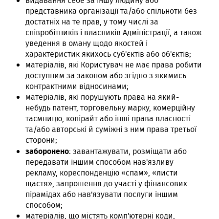
видавання себе за іншу людину або
представника організації та/або спільноти без
достатніх на те прав, у тому числі за
співробітників і власників Адміністрації, а також
уведення в оману щодо якостей і
характеристик якихось суб'єктів або об'єктів;
матеріалів, які Користувач не має права робити
доступним за законом або згідно з якимись
контрактними відносинами;
матеріалів, які порушують права на який-
небудь патент, торговельну марку, комерційну
таємницю, копірайт або інші права власності
та/або авторські й суміжні з ним права третьої
сторони;
заборонено
: завантажувати, розміщати або
передавати іншим способом нав'язливу
рекламу, кореспонденцію «спам», «листи
щастя», запрошення до участі у фінансових
пірамідах або нав'язувати послуги іншим
способом;
матеріалів, що містять комп'ютерні коди,