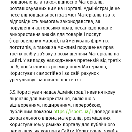
повідомлень, а також відносно Матеріалів,
розташовуваних ним на Порталі. Адміністрація не
несе відповідальності за зміст Матеріалів і за їх
відповідність вимогам законодавства, за
порушення авторських прав, несанкціоноване
використання знаків для товарів і послуг
(торговельних марок), найменувань фірм і їх
логотипів, а також за можливі порушення прав
третіх осіб у зв'язку з розміщенням Матеріалів на
Сайті. У випадку надходження претензій від третіх
осіб, пов'язаних із розміщенням Матеріалів,
Користувач самостійно і за свій рахунок
урегульовує зазначені претензії.
5.5.Користувач надає Адміністрації невиняткову
ліцензію для використання, включно з
відтворенням, поширенням, переробкою,
публічним показом
https://isport.ua/
і доведенням
до загального відома матеріалів, розміщених
Користувачем у рамках порталу для публічного
перегляду, як контенту Сайту. Користувач, який є