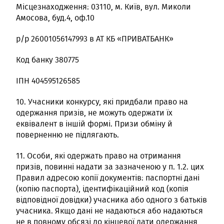
Місцезнаходження: 03110, м. Київ, вул. Миколи
Амосова, буд.4, оф.10
р/р 26001056147993 в АТ КБ «ПРИВАТБАНК»
Код банку 380775
ІПН 404595126585
10. Учасники конкурсу, які придбали право на
одержання призів, не можуть одержати їх
еквівалент в іншій формі. Призи обміну й
поверненню не підлягають.
11. Особи, які одержать право на отримання
призів, повинні надати за зазначеною у п. 1.2. цих
Правил адресою копії документів: паспортні дані
(копію паспорта), ідентифікаційний код (копія
відповідної довідки) учасника або одного з батьків
учасника. Якщо дані не надаються або надаються
не в повному обсязі до кінцевої дати одержання