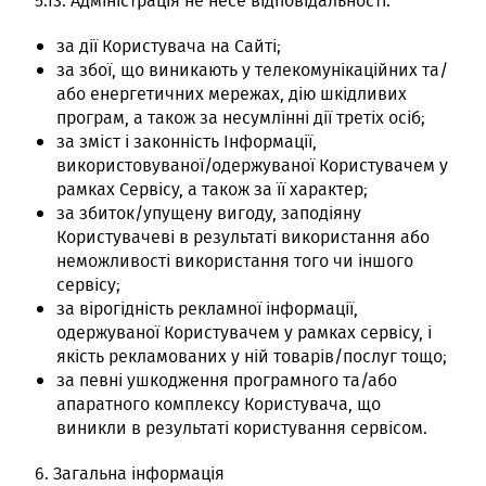
5.13. Адміністрація не несе відповідальності:
за дії Користувача на Сайті;
за збої, що виникають у телекомунікаційних та/
або енергетичних мережах, дію шкідливих
програм, а також за несумлінні дії третіх осіб;
за зміст і законність Інформації,
використовуваної/одержуваної Користувачем у
рамках Сервісу, а також за її характер;
за збиток/упущену вигоду, заподіяну
Користувачеві в результаті використання або
неможливості використання того чи іншого
сервісу;
за вірогідність рекламної інформації,
одержуваної Користувачем у рамках сервісу, і
якість рекламованих у ній товарів/послуг тощо;
за певні ушкодження програмного та/або
апаратного комплексу Користувача, що
виникли в результаті користування сервісом.
6. Загальна інформація