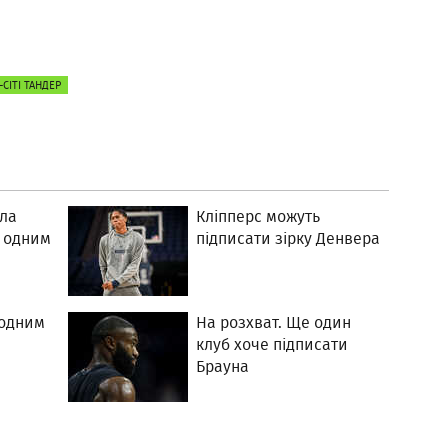
СІТІ ТАНДЕР
ла
Кліпперс можуть
ш одним
підписати зірку Денвера
 одним
На розхват. Ще один
клуб хоче підписати
Брауна