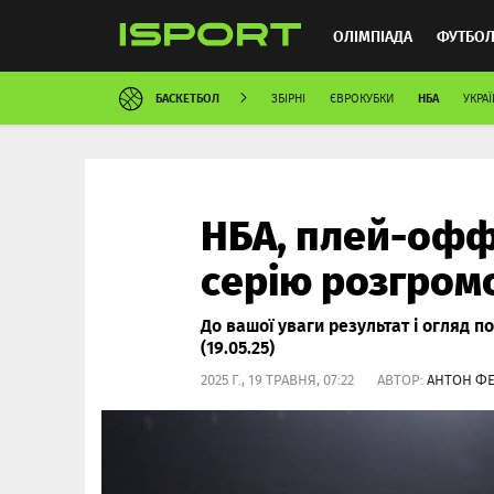
ОЛІМПІАДА
ФУТБО
БАСКЕТБОЛ
НБА
ЗБІРНІ
ЄВРОКУБКИ
УКРАЇ
ММА
АВТОСПОРТ
НБА, плей-офф
серію розгром
До вашої уваги результат і огляд п
(19.05.25)
2025 Г., 19 ТРАВНЯ, 07:22 АВТОР:
АНТОН Ф