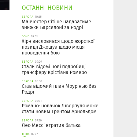
ОСТАННІ НОВИНИ
ЄВРОПА
10:25
Манчестер Сіті не надаватиме
знижки Барселоні за Родрі
БОКС
09:51
Хірн висловився щодо жорсткої
позиції Джошуа щодо місця
проведення бою
ЄВРОПА
09:29
Стали відомі нові подробиці
трансферу Крістіана Ромеро
ЄВРОПА
08:58
Став відомий план Моурінью без
Родрі
ЄВРОПА
08:31
Романо: новачок Ліверпуля може
стати новим Трентом Арнольдом
ЄВРОПА
07:56
Лео Мессі втратив батька
ТЕНІС
07:27