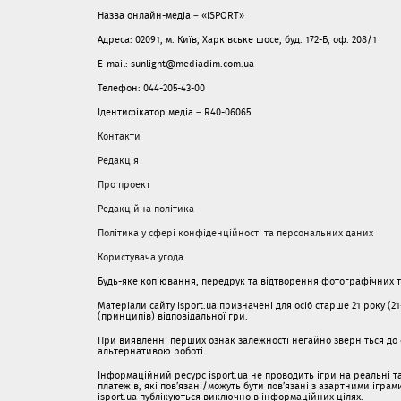
Назва онлайн-медіа – «ISPORT»
Адреса: 02091, м. Київ, Харківське шосе, буд. 172-Б, оф. 208/1
E-mail: sunlight@mediadim.com.ua
Телефон: 044-205-43-00
Ідентифікатор медіа – R40-06065
Контакти
Редакція
Про проект
Редакційна політика
Політика у сфері конфіденційності та персональних даних
Користувача угода
Будь-яке копіювання, передрук та відтворення фотографічних тв
Матеріали сайту isport.ua призначені для осіб старше 21 року (2
(принципів) відповідальної гри.
При виявленні перших ознак залежності негайно зверніться до с
альтернативою роботі.
Інформаційний ресурс isport.ua не проводить ігри на реальні та
платежів, які пов’язані/можуть бути пов’язані з азартними ігра
isport.ua публікуються виключно в інформаційних цілях.