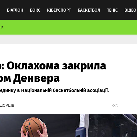
Л
БІАТЛОН
БОКС
КІБЕРСПОРТ
БАСКЕТБОЛ
ТЕНІС
ВІДЕО
НА
: Оклахома закрила
ом Денвера
оєдинку в Національній баскетбольній асоціації.
ЕДОРЦІВ