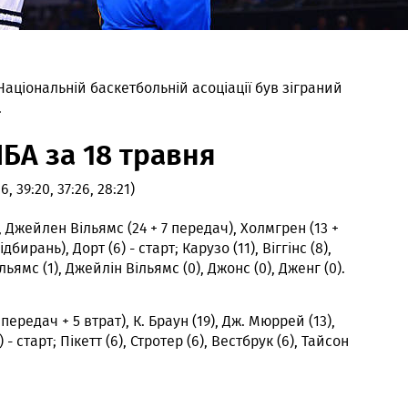
 Національній баскетбольній асоціації був зіграний
.
НБА за 18 травня
6, 39:20, 37:26, 28:21)
, Джейлен Вільямс (24 + 7 передач), Холмгрен (13 +
бирань), Дорт (6) - старт; Карузо (11), Віггінс (8),
Вільямс (1), Джейлін Вільямс (0), Джонс (0), Дженг (0).
 передач + 5 втрат), К. Браун (19), Дж. Мюррей (13),
 - старт; Пікетт (6), Стротер (6), Вестбрук (6), Тайсон