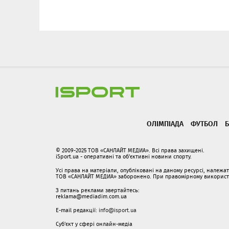
ОЛІМПІАДА
ФУТБОЛ
Б
© 2009-2025 ТОВ «САНЛАЙТ МЕДИА». Всі права захищені.
iSport.ua - оперативні та об'єктивні новини спорту.
Усі права на матеріали, опубліковані на даному ресурсі, належ
ТОВ «САНЛАЙТ МЕДИА» заборонено. При правомірному використанн
З питань реклами звертайтесь:
reklama@mediadim.com.ua
E-mail редакції:
info@isport.ua
Суб'єкт у сфері онлайн-медіа