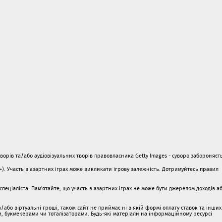
орів та/або аудіовізуальних творів правовласника Getty Images - суворо забороняєть
1+). Участь в азартних іграх може викликати ігрову залежність. Дотримуйтесь правил
пеціаліста. Пам'ятайте, що участь в азартних іграх не може бути джерелом доходів а
/або віртуальні гроші, також сайт не приймає ні в якій формі оплату ставок та інших
ми, букмекерами чи тоталізаторами. Будь-які матеріали на інформаційному ресурсі