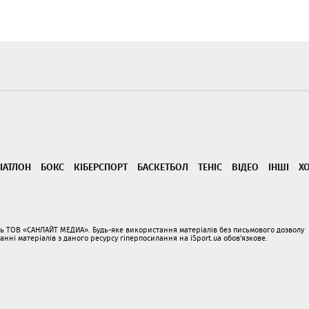
ІАТЛОН
БОКС
КІБЕРСПОРТ
БАСКЕТБОЛ
ТЕНІС
ВІДЕО
ІНШІ
Х
ать ТОВ «САНЛАЙТ МЕДИА». Будь-яке використання матеріалів без письмового дозволу
і матеріалів з даного ресурсу гіперпосилання на iSport.ua обов'язкове.