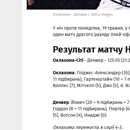
Оклахома – Денвер / Getty Images
У ніч проти понеділка, 19 травня, у
один матч другого раунду плей-оф
Результат матчу 
Оклахома-Сіті
- Денвер - 125:93 (21:2
Оклахома
: Гілджес-Александер (35)
11 підбирань), Гартенштайн (10 + 7 під
Воллес (7), Мітчелл (5), Джо (5), К. 
Денвер
: Йокич (20 + 9 підбирань + 7
Гордон (8 + 11 підбирань), Портер (6)
(5), Вотсон (4), Ннаджі (0).
Оклахома перемогла в серії 4-3.