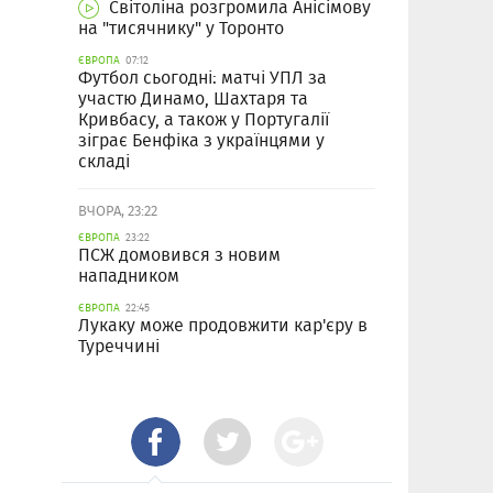
Світоліна розгромила Анісімову
на "тисячнику" у Торонто
ЄВРОПА
07:12
Футбол сьогодні: матчі УПЛ за
участю Динамо, Шахтаря та
Кривбасу, а також у Португалії
зіграє Бенфіка з українцями у
складі
ВЧОРА, 23:22
ЄВРОПА
23:22
ПСЖ домовився з новим
нападником
ЄВРОПА
22:45
Лукаку може продовжити кар'єру в
Туреччині