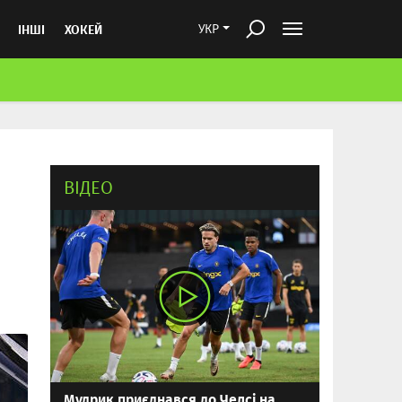
ІНШІ
ХОКЕЙ
УКР
ВІДЕО
Мудрик приєднався до Челсі на