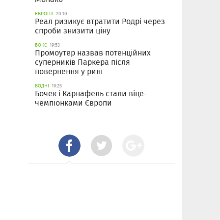
ЄВРОПА
20:10
Реал ризикує втратити Родрі через
спроби знизити ціну
БОКС
19:53
Промоутер назвав потенційних
суперників Паркера після
повернення у ринг
ВОДНІ
19:25
Бочек і Карнафель стали віце-
чемпіонками Європи