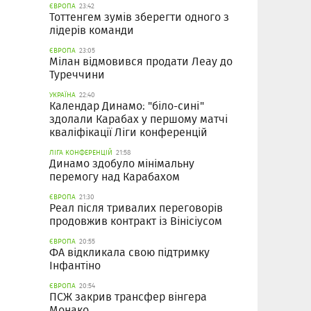
ЄВРОПА
23:42
Тоттенгем зумів зберегти одного з
лідерів команди
ЄВРОПА
23:05
Мілан відмовився продати Леау до
Туреччини
УКРАЇНА
22:40
Календар Динамо: "біло-сині"
здолали Карабах у першому матчі
кваліфікації Ліги конференцій
ЛІГА КОНФЕРЕНЦІЙ
21:58
Динамо здобуло мінімальну
перемогу над Карабахом
ЄВРОПА
21:30
Реал після тривалих переговорів
продовжив контракт із Вінісіусом
ЄВРОПА
20:55
ФА відкликала свою підтримку
Інфантіно
ЄВРОПА
20:54
ПСЖ закрив трансфер вінгера
Монако