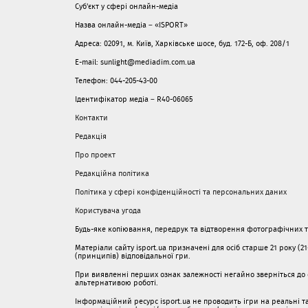
Суб'єкт у сфері онлайн-медіа
Назва онлайн-медіа – «ISPORT»
Адреса: 02091, м. Київ, Харківське шосе, буд. 172-Б, оф. 208/1
E-mail: sunlight@mediadim.com.ua
Телефон: 044-205-43-00
Ідентифікатор медіа – R40-06065
Контакти
Редакція
Про проект
Редакційна політика
Політика у сфері конфіденційності та персональних даних
Користувача угода
Будь-яке копіювання, передрук та відтворення фотографічних тв
Матеріали сайту isport.ua призначені для осіб старше 21 року (2
(принципів) відповідальної гри.
При виявленні перших ознак залежності негайно зверніться до с
альтернативою роботі.
Інформаційний ресурс isport.ua не проводить ігри на реальні та