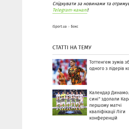
Слідкувати за новинами та отриму
Telegram-каналі
!
iSport.ua
Бокс
СТАТТІ НА ТЕМУ
Тоттенгем зумів з
одного з лідерів 
Календар Динамо: 
сині" здолали Кар
першому матчі
кваліфікації Ліги
конференцій