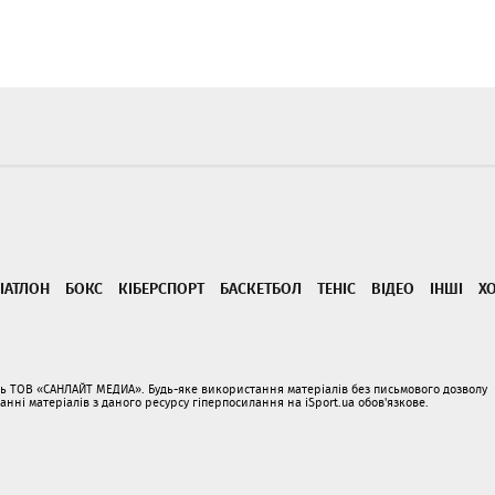
ІАТЛОН
БОКС
КІБЕРСПОРТ
БАСКЕТБОЛ
ТЕНІС
ВІДЕО
ІНШІ
Х
ать ТОВ «САНЛАЙТ МЕДИА». Будь-яке використання матеріалів без письмового дозволу
і матеріалів з даного ресурсу гіперпосилання на iSport.ua обов'язкове.