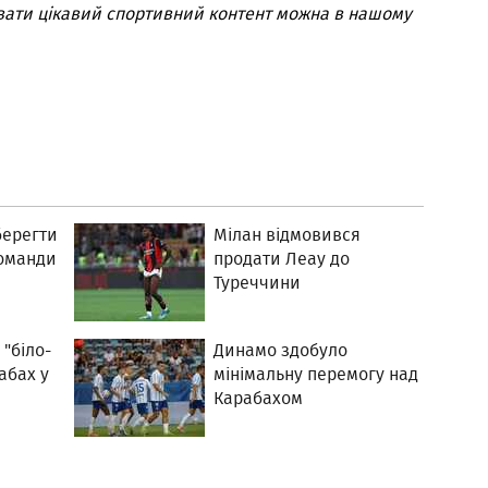
вати цікавий спортивний контент можна в нашому
берегти
Мілан відмовився
команди
продати Леау до
Туреччини
"біло-
Динамо здобуло
абах у
мінімальну перемогу над
Карабахом