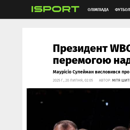
ОЛІМПІАДА
ФУТБО
ММА
АВТОСПОРТ
Президент WBC
перемогою на
Маурісіо Сулейман висловився про 
2025 Г., 20 ЛИПНЯ, 02:05 АВТОР:
МІТЯ ШИТ