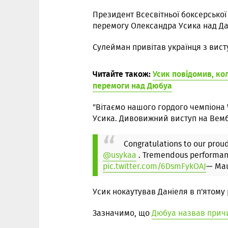
Президент Всесвітньої боксерсько
перемогу Олександра Усика над Да
Сулейман привітав українця з вист
Читайте також:
Усик повідомив, ко
перемоги над Дюбуа
"Вітаємо нашого гордого чемпіона 
Усика. Дивовижний виступ на Вембл
Congratulations to our pr
@usykaa
. Tremendous performan
pic.twitter.com/6DsmFykOAJ
— Mau
Усик нокаутував Даніеля в п'ятому 
Зазначимо, що
Дюбуа назвав причи