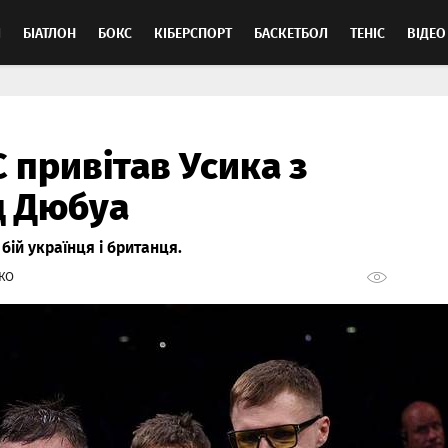
Л
БІАТЛОН
БОКС
КІБЕРСПОРТ
БАСКЕТБОЛ
ТЕНІС
ВІДЕО
 привітав Усика з
д Дюбуа
бій українця і британця.
КО