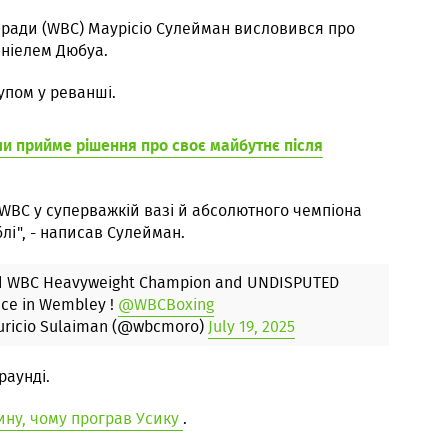
ї ради (WBC) Маурісіо Сулейман висловився про
ніелем Дюбуа.
упом у реванші.
ли прийме рішення про своє майбутнє після
WBC у суперважкій вазі й абсолютного чемпіона
і", - написав Сулейман.
oud WBC Heavyweight Champion and UNDISPUTED
ce in Wembley !
@WBCBoxing
ricio Sulaiman (@wbcmoro)
July 19, 2025
раунді.
ну, чому програв Усику
.