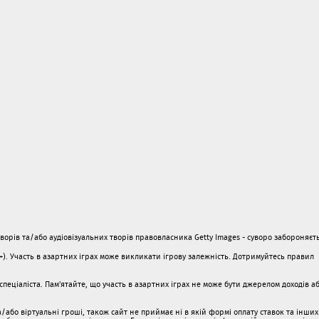
орів та/або аудіовізуальних творів правовласника Getty Images - суворо забороняєть
1+). Участь в азартних іграх може викликати ігрову залежність. Дотримуйтесь правил
пеціаліста. Пам'ятайте, що участь в азартних іграх не може бути джерелом доходів а
/або віртуальні гроші, також сайт не приймає ні в якій формі оплату ставок та інших