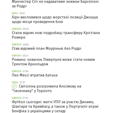
Манчестер Сіті не надаватиме знижки Барселоні
за Родрі
БОКС
09:51
Хірн висловився щодо жорсткої позиції Джошуа
щодо місця проведення бою
ЄВРОПА
09:29
Стали відомі нові подробиці трансферу Крістіана
Ромеро
ЄВРОПА
08:58
Став відомий план Моурінью без Родрі
ЄВРОПА
08:31
Романо: новачок Ліверпуля може стати новим
Трентом Арнольдом
ЄВРОПА
07:56
Лео Мессі втратив батька
ТЕНІС
07:27
Світоліна розгромила Анісімову на
"тисячнику" у Торонто
ЄВРОПА
07:12
Футбол сьогодні: матчі УПЛ за участю Динамо,
Шахтаря та Кривбасу, а також у Португалії зіграє
Бенфіка з українцями у складі