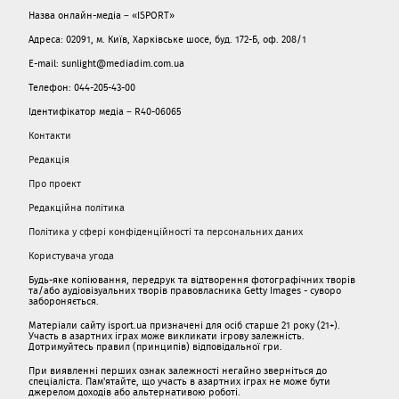
Назва онлайн-медіа – «ISPORT»
Адреса: 02091, м. Київ, Харківське шосе, буд. 172-Б, оф. 208/1
E-mail: sunlight@mediadim.com.ua
Телефон: 044-205-43-00
Ідентифікатор медіа – R40-06065
Контакти
Редакція
Про проект
Редакційна політика
Політика у сфері конфіденційності та персональних даних
Користувача угода
Будь-яке копіювання, передрук та відтворення фотографічних творів
та/або аудіовізуальних творів правовласника Getty Images - суворо
забороняється.
Матеріали сайту isport.ua призначені для осіб старше 21 року (21+).
Участь в азартних іграх може викликати ігрову залежність.
Дотримуйтесь правил (принципів) відповідальної гри.
При виявленні перших ознак залежності негайно зверніться до
спеціаліста. Пам'ятайте, що участь в азартних іграх не може бути
джерелом доходів або альтернативою роботі.