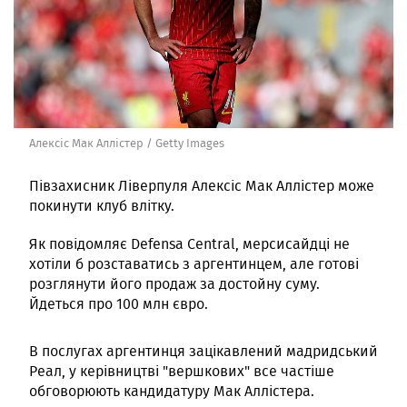
Алексіс Мак Аллістер / Getty Images
Півзахисник Ліверпуля Алексіс Мак Аллістер може
покинути клуб влітку.
Як повідомляє Defensa Central, мерсисайдці не
хотіли б розставатись з аргентинцем, але готові
розглянути його продаж за достойну суму.
Йдеться про 100 млн євро.
В послугах аргентинця зацікавлений мадридський
Реал, у керівництві "вершкових" все частіше
обговорюють кандидатуру Мак Аллістера.