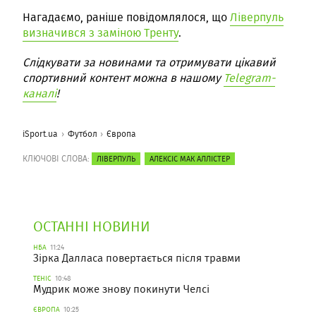
Нагадаємо, раніше повідомлялося, що
Ліверпуль
визначився з заміною Тренту
.
Слідкувати за новинами та отримувати цікавий
спортивний контент можна в нашому
Telegram-
каналі
!
iSport.ua
Футбол
Європа
КЛЮЧОВІ СЛОВА:
ЛІВЕРПУЛЬ
АЛЕКСІС МАК АЛЛІСТЕР
ОСТАННІ НОВИНИ
НБА
11:24
Зірка Далласа повертається після травми
ТЕНІС
10:48
Мудрик може знову покинути Челсі
ЄВРОПА
10:25