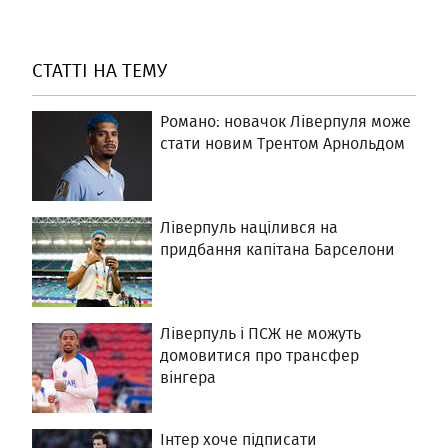
СТАТТІ НА ТЕМУ
Романо: новачок Ліверпуля може
стати новим Трентом Арнольдом
Ліверпуль націлився на
придбання капітана Барселони
Ліверпуль і ПСЖ не можуть
домовитися про трансфер
вінгера
Інтер хоче підписати