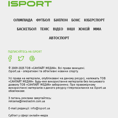
ОЛІМПІАДА
ФУТБОЛ
БІАТЛОН
БОКС
КІБЕРСПОРТ
БАСКЕТБОЛ
ТЕНІС
ВІДЕО
ІНШІ
ХОКЕЙ
ММА
АВТОСПОРТ
ПІДПИСУЙТЕСЬ НА ISPORT
© 2009-2025 ТОВ «САНЛАЙТ МЕДИА». Всі права захищені.
iSport.ua - оперативні та об'єктивні новини спорту.
Усі права на матеріали, опубліковані на даному ресурсі, належать ТОВ
«САНЛАЙТ МЕДИА». Будь-яке використання матеріалів без письмового
дозволу ТОВ «САНЛАЙТ МЕДИА» заборонено. При правомірному
використанні матеріалів з даного ресурсу гіперпосилання на iSport.ua
обов'язкове.
З питань реклами звертайтесь:
reklama@mediadim.com.ua
E-mail редакції:
info@isport.ua
Суб'єкт у сфері онлайн-медіа