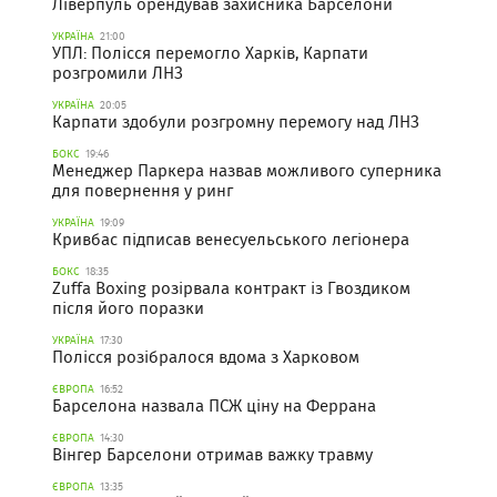
Ліверпуль орендував захисника Барселони
УКРАЇНА
21:00
УПЛ: Полісся перемогло Харків, Карпати
розгромили ЛНЗ
УКРАЇНА
20:05
Карпати здобули розгромну перемогу над ЛНЗ
БОКС
19:46
Менеджер Паркера назвав можливого суперника
для повернення у ринг
УКРАЇНА
19:09
Кривбас підписав венесуельського легіонера
БОКС
18:35
Zuffa Boxing розірвала контракт із Гвоздиком
після його поразки
УКРАЇНА
17:30
Полісся розібралося вдома з Харковом
ЄВРОПА
16:52
Барселона назвала ПСЖ ціну на Феррана
ЄВРОПА
14:30
Вінгер Барселони отримав важку травму
ЄВРОПА
13:35