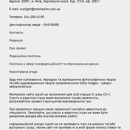
Адреса: 02091, м. Київ, Харківське шосе, буд. 172-Б, оф. 208/1
E-mail: sunlight@mediadim.com.ua
Телефон: 044-205-43-00
Ідентифікатор медіа – R40-06065
Контакти
Редакція
Про проект
Редакційна політика
Політика у сфері конфіденційності та персональних даних
Користувача угода
Будь-яке копіювання, передрук та відтворення фотографічних творів
та/або аудіовізуальних творів правовласника Getty Images - суворо
забороняється.
Матеріали сайту isport.ua призначені для осіб старше 21 року (21+).
Участь в азартних іграх може викликати ігрову залежність.
Дотримуйтесь правил (принципів) відповідальної гри.
При виявленні перших ознак залежності негайно зверніться до
спеціаліста. Пам'ятайте, що участь в азартних іграх не може бути
джерелом доходів або альтернативою роботі.
Інформаційний ресурс isport.ua не проводить ігри на реальні та/або
віртуальні гроші, також сайт не приймає ні в якій формі оплату ставок та