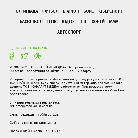
ОЛІМПІАДА
ФУТБОЛ
БІАТЛОН
БОКС
КІБЕРСПОРТ
БАСКЕТБОЛ
ТЕНІС
ВІДЕО
ІНШІ
ХОКЕЙ
ММА
АВТОСПОРТ
ПІДПИСУЙТЕСЬ НА ISPORT
© 2009-2025 ТОВ «САНЛАЙТ МЕДИА». Всі права захищені.
iSport.ua - оперативні та об'єктивні новини спорту.
Усі права на матеріали, опубліковані на даному ресурсі, належать ТОВ
«САНЛАЙТ МЕДИА». Будь-яке використання матеріалів без письмового
дозволу ТОВ «САНЛАЙТ МЕДИА» заборонено. При правомірному
використанні матеріалів з даного ресурсу гіперпосилання на iSport.ua
обов'язкове.
З питань реклами звертайтесь:
reklama@mediadim.com.ua
E-mail редакції:
info@isport.ua
Суб'єкт у сфері онлайн-медіа
Назва онлайн-медіа – «ISPORT»