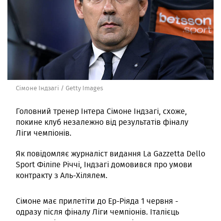
Сімоне Індзагі / Getty Images
Головний тренер Інтера Сімоне Індзагі, схоже,
покине клуб незалежно від результатів фіналу
Ліги чемпіонів.
Як повідомляє журналіст видання La Gazzetta Dello
Sport Філіпе Річчі, Індзагі домовився про умови
контракту з Аль-Хілялем.
Сімоне має прилетіти до Ер-Ріяда 1 червня -
одразу після фіналу Ліги чемпіонів. Італієць