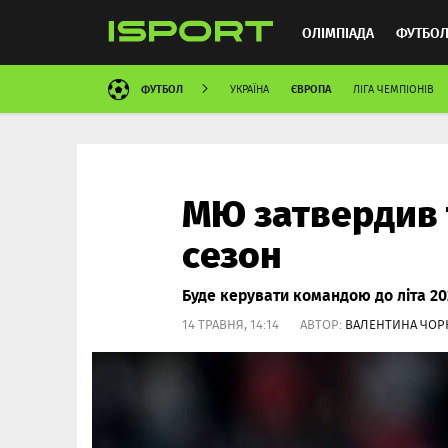
ОЛІМПІАДА
ФУТБО
ФУТБОЛ
ЄВРОПА
УКРАЇНА
ЛІГА ЧЕМПІОНІВ
ММА
АВТОСПОРТ
МЮ затвердив 
сезон
Буде керувати командою до літа 20
14 ТРАВНЯ, 14:14 АВТОР:
ВАЛЕНТИНА ЧО