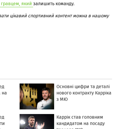
 гравцем, який
залишить команду.
вати цікавий спортивний контент можна в нашому
ед
Основні цифри та деталі
 на
нового контракту Карріка
з МЮ
ед
Каррік став головним
ти
кандидатом на посаду