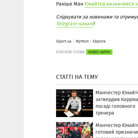
Раніше Ман
Юнайтед визначився з
Слідкувати за новинами та отриму
Telegram-каналі
!
iSport.ua
Футбол
Європа
КЛЮЧОВІ СЛОВА:
МАЙКЛ КАРРІК
СТАТТІ НА ТЕМУ
Манчестер Юнайт
затвердив Карріка
посаді головного
тренера
Манчестер Юнайт
готовий призначи