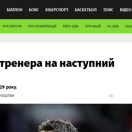
Л
БІАТЛОН
БОКС
КІБЕРСПОРТ
БАСКЕТБОЛ
ТЕНІС
ВІДЕО
ЛІГА ЄВРОПИ
ЛІГА КОНФЕРЕНЦІЙ
ЄВРО-2028
ЛІГА НАЦІЙ
ЧС-2026
ІНШІ
тренера на наступний
29 року.
РНОШТАН