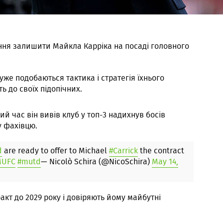
ня залишити Майкла Карріка на посаді головного
уже подобаються тактика і стратегія їхнього
ь до своїх підопічних.
ий час він вивів клуб у топ-3 надихнув босів
у фахівцю.
d
are ready to offer to Michael
#Carrick
the contract
MUFC
#mutd
— Nicolò Schira (@NicoSchira)
May 14,
кт до 2029 року і довіряють йому майбутні