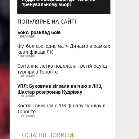
тренувальному зборі
ПОПУЛЯРНЕ НА САЙТІ
Бокс: розклад боїв
ПЕРЕГЛЯДІВ
Футбол сьогодні: матч Динамо в рамках
кваліфікації ЛК
ПЕРЕГЛЯДІВ
Світоліна легко подолала третій раунд
турніру в Торонто
ПЕРЕГЛЯДІВ
УПЛ: Буковина зіграла внічию з ЛНЗ,
Шахтар розгромив Кудрівку
ПЕРЕГЛЯДІВ
Костюк вийшла в 1/8 фіналу турніру в
Торонто
ПЕРЕГЛЯДІВ
ОСТАННІ НОВИНИ