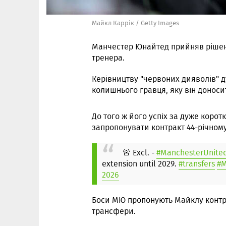
Майкл Каррік / Getty Images
Манчестер Юнайтед прийняв рішен
тренера.
Керівництву "червоних дияволів" д
колишнього гравця, яку він доносит
До того ж його успіх за дуже коротк
запропонувати контракт 44-річном
🚨 Excl. -
#ManchesterUnite
extension until 2029.
#transfers
#
2026
Боси МЮ пропонують Майклу контра
трансфери.