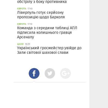
обстрілу з боку противника
ЄВРОПА
17:40
Ліверпуль готує серйозну
пропозицію щодо Барколя
ЄВРОПА
17:10
Команда з середини таблиці АПЛ
підписала колишнього гравця
Арсеналу
ШАХИ
16:25
Український гросмейстер увійде до
Зали світової шахової слави