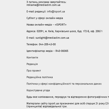
З питань реклами звертайтесь:
reklama@mediadim.com.ua
E-mail редакції:
info@isport.ua
Суб'єкт у сфері онлайн-медіа
Назва онлайн-медіа – «ISPORT»
Адреса: 02091, м. Київ, Харківське шосе, буд. 172-Б, оф. 208/1
E-mail: sunlight@mediadim.com.ua
Телефон: 044-205-43-00
Ідентифікатор медіа – R40-06065
Контакти
Редакція
Про проект
Редакційна політика
Політика у сфері конфіденційності та персональних даних
Користувача угода
Будь-яке копіювання, передрук та відтворення фотографічних тв
Матеріали сайту isport.ua призначені для осіб старше 21 року (2
(принципів) відповідальної гри.