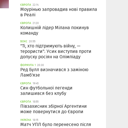
ЄВРОПА
22:14
Моурінью запровадив нові правила
в Реалі
ЄВРОПА
21:20
Колишній лідер Мілана покинув
команду
БОКС
20:55
"Ті, хто підтримують війну, —
терористи": Усик виступив проти
допуску росіян на Олімпіаду
ФОРМУЛА 1
20:30
Ред Булл визначився з заміною
Ламб'язе
ЄВРОПА
19:45
Син футбольної легенди
залишився без клубу
ЄВРОПА
18:55
Півзахисник збірної Аргентини
може повернутися до Європи
УКРАЇНА
18:15
Матч УПЛ було перенесено після