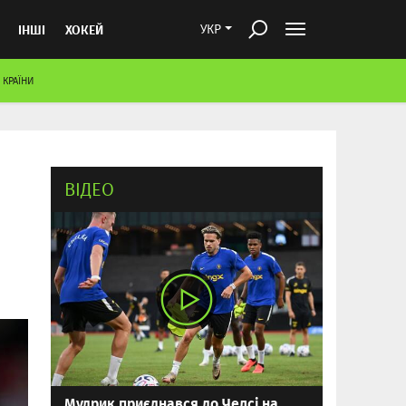
ІНШІ
ХОКЕЙ
УКР
 КРАЇНИ
ВІДЕО
Мудрик приєднався до Челсі на