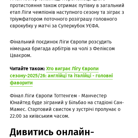
протистояння також отримає путівку в загальний
етап Ліги чемпіонів наступного сезону та зіграє з
тріумфатором поточного розіграшу головного
єврокубку у матчі за Суперкубок УЄФА.
Фінальний поєдинок Ліги Європи розсудить
німецька бригада арбітрів на чолі з Феліксом
Цваєром.
Читайте також:
Хто виграє Лігу Європи
сезону-2025/26: англійці та італійці - головні
фаворити
Фінал Ліги Європи Тоттенгем - Манчестер
Юнайтед буде зіграний у Більбао на стадіоні Сан-
Мамес. Стартовий свисток у зустрічі пролунає о
22:00 за київським часом.
Дивитись онлайн-