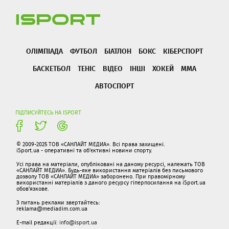
ОЛІМПІАДА
ФУТБОЛ
БІАТЛОН
БОКС
КІБЕРСПОРТ
БАСКЕТБОЛ
ТЕНІС
ВІДЕО
ІНШІ
ХОКЕЙ
ММА
АВТОСПОРТ
ПІДПИСУЙТЕСЬ НА ISPORT
© 2009-2025 ТОВ «САНЛАЙТ МЕДИА». Всі права захищені.
iSport.ua - оперативні та об'єктивні новини спорту.
Усі права на матеріали, опубліковані на даному ресурсі, належать ТОВ
«САНЛАЙТ МЕДИА». Будь-яке використання матеріалів без письмового
дозволу ТОВ «САНЛАЙТ МЕДИА» заборонено. При правомірному
використанні матеріалів з даного ресурсу гіперпосилання на iSport.ua
обов'язкове.
З питань реклами звертайтесь:
reklama@mediadim.com.ua
E-mail редакції:
info@isport.ua