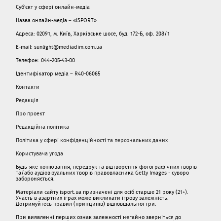
Суб'єкт у сфері онлайн-медіа
Назва онлайн-медіа – «ISPORT»
Адреса: 02091, м. Київ, Харківське шосе, буд. 172-Б, оф. 208/1
E-mail: sunlight@mediadim.com.ua
Телефон: 044-205-43-00
Ідентифікатор медіа – R40-06065
Контакти
Редакція
Про проект
Редакційна політика
Політика у сфері конфіденційності та персональних даних
Користувача угода
Будь-яке копіювання, передрук та відтворення фотографічних творів
та/або аудіовізуальних творів правовласника Getty Images - суворо
забороняється.
Матеріали сайту isport.ua призначені для осіб старше 21 року (21+).
Участь в азартних іграх може викликати ігрову залежність.
Дотримуйтесь правил (принципів) відповідальної гри.
При виявленні перших ознак залежності негайно зверніться до