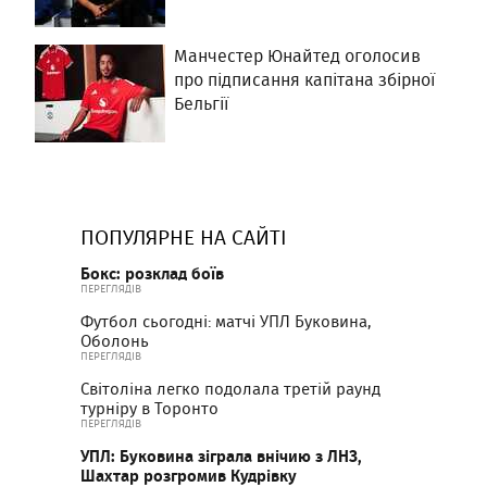
Манчестер Юнайтед оголосив
про підписання капітана збірної
Бельгії
ПОПУЛЯРНЕ НА САЙТІ
Бокс: розклад боїв
ПЕРЕГЛЯДІВ
Футбол сьогодні: матчі УПЛ Буковина,
Оболонь
ПЕРЕГЛЯДІВ
Світоліна легко подолала третій раунд
турніру в Торонто
ПЕРЕГЛЯДІВ
УПЛ: Буковина зіграла внічию з ЛНЗ,
Шахтар розгромив Кудрівку