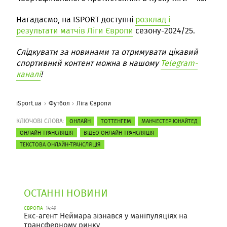
Нагадаємо, на ISPORT доступні
розклад і
результати матчів Ліги Європи
сезону-2024/25.
Слідкувати за новинами та отримувати цікавий
спортивний контент можна в нашому
Telegram-
каналі
!
iSport.ua
Футбол
Ліга Європи
КЛЮЧОВІ СЛОВА:
ОНЛАЙН
ТОТТЕНГЕМ
МАНЧЕСТЕР ЮНАЙТЕД
ОНЛАЙН-ТРАНСЛЯЦІЯ
ВІДЕО ОНЛАЙН-ТРАНСЛЯЦІЯ
ТЕКСТОВА ОНЛАЙН-ТРАНСЛЯЦІЯ
ОСТАННІ НОВИНИ
ЄВРОПА
14:49
Екс-агент Неймара зізнався у маніпуляціях на
трансферному ринку