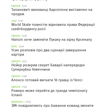
ЄВРОПА
14:22
Талановиті вихованці Барселони виставлені на
продаж
ІНШІ
13:45
World Skate повністю відновила права Федерації
скейтбордингу росії
ЄВРОПА
13:25
Наполі хоче замінити Лукаку на зірку Арсеналу
БОКС
12:48
Усик розповів про два сценарії завершення
кар'єри
ЄВРОПА
12:24
Нойєр розкрив секрет Баварії напередодні
Суперкубка Німеччини
ЄВРОПА
11:58
Алонсо готовий вигнати 16 гравці із Челсі
ЄВРОПА
11:28
Ромеро може перейти до гранда чемпіонату
Іспанії
ФОРМУЛА 1
10:54
ЗМІ повідомляють про бажання команд змінити