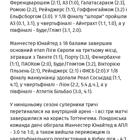
Ференцварошем (2:1), АЗ (1:0), Галатасараєм (2:3),
Ромою (2:2), Рейнджерс (1:1), Гоффенгаймом (3:2) і
Ельфсборгом (3:0). У 1/8 фіналу "шпори" пройшли
АЗ (0:1, 3:1), у чвертьфіналі - Айнтрахт (1:1, 1:0), а у
півфіналі - Буде/Глімт (3:1, 2:0).
Манчестер Юнайтед з 18 балами завершив
основний етап Ліги Європи на третьому місці,
зігравши з Твенте (1:1), Порту (3:3), Фенербахче
(1:1), ПАОКом (2:0), Буде/Глімтом (3:2), Вікторією
Пльзень (2:1), Рейнджерс (2:1) і ФКСБ (2:0).У 1/8
фіналу манкуніанці здолали Реал Сосьєдад (1:1,
4:1), у чвертьфіналі - Ліон (2:2, 5:4 д.ч.), а у
півфіналі - Атлетік Більбао (3:0, 4:1).
У нинішньому сезоні суперники тричі
перетиналися на внутрішній арені - і всі три матчі
завершилися на користь Тоттенгема. Лондонська
команда двічі обіграла Манчестер Юнайтед в АПЛ
- 3:0 та 1:0, а також вийшла переможцем із
чвертьфінального протистояння в Кубку ліги - 4:3.