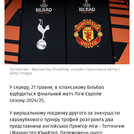
Тоттенгем - Манчестер Юнайтед: онлайн-трансляція матчу /
Getty Images
У середу, 21 травня, в іспанському Більбао
відбудеться фінальний матч Ліги Європи
сезону-2024/25.
У вирішальному поєдинку другого за значущістю
єврокубкового турніру трофей розіграють два
представники англійської Прем'єр-ліги - Тоттенгем
і Манчестер Юнайтед. Переможець цього