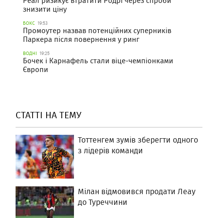
Реал ризикує втратити Родрі через спроби
знизити ціну
БОКС
19:53
Промоутер назвав потенційних суперників
Паркера після повернення у ринг
ВОДНІ
19:25
Бочек і Карнафель стали віце-чемпіонками
Європи
СТАТТІ НА ТЕМУ
Тоттенгем зумів зберегти одного
з лідерів команди
Мілан відмовився продати Леау
до Туреччини