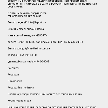
дозволу ТОВ «САНЛАЙТ МЕДИА» заборонено. При правомірному
використанні матеріалів з даного ресурсу гіперпосилання на iSport.ua
обов'язкове.
З питань реклами звертайтесь:
reklama@mediadim.com.ua
E-mail редакції:
info@isport.ua
Суб'єкт у сфері онлайн-медіа
Назва онлайн-медіа – «ISPORT»
Адреса: 02091, м. Київ, Харківське шосе, буд. 172-Б, оф. 208/1
E-mail: sunlight@mediadim.com.ua
Телефон: 044-205-43-00
Ідентифікатор медіа – R40-06065
Контакти
Редакція
Про проект
Редакційна політика
Політика у сфері конфіденційності та персональних даних
Користувача угода
Будь-яке копіювання, передрук та відтворення фотографічних творів