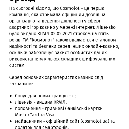
На сьогодні відомо, що Cosmolot – це перша
компанія, яка отримала офіційний дозвіл на
організацію та ведення діяльності у сфері
азартних ігор казино у мережі Інтернет. Ліцензію
було видано КРАІЛ 02.02.2021 строком на п'ять
років. ТМ "Космолот" також вважається еталоном
надійності та безпеки серед інших онлайн-казино,
оскільки забезпечує захист особистих даних
використанням кількох складних шифрувальних
систем.
Серед основних характеристик казино слід
зазначити:
бонус для нових гравців – є;
ліцензія - видана КРАІЛ;
поповнення - гривневі банківські картки
MasterCard та Visa;
майданчики - офіційний сайт (cosmolot.ua) та
додаток для смартфонів;