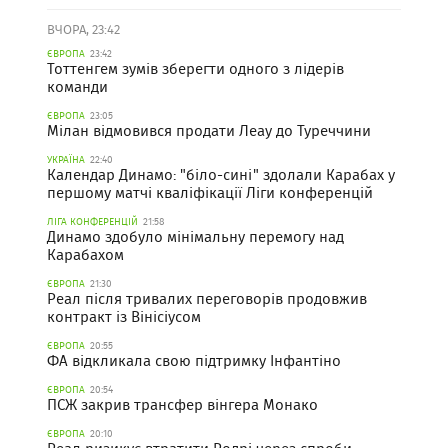
ВЧОРА, 23:42
ЄВРОПА
23:42
Тоттенгем зумів зберегти одного з лідерів
команди
ЄВРОПА
23:05
Мілан відмовився продати Леау до Туреччини
УКРАЇНА
22:40
Календар Динамо: "біло-сині" здолали Карабах у
першому матчі кваліфікації Ліги конференцій
ЛІГА КОНФЕРЕНЦІЙ
21:58
Динамо здобуло мінімальну перемогу над
Карабахом
ЄВРОПА
21:30
Реал після тривалих переговорів продовжив
контракт із Вінісіусом
ЄВРОПА
20:55
ФА відкликала свою підтримку Інфантіно
ЄВРОПА
20:54
ПСЖ закрив трансфер вінгера Монако
ЄВРОПА
20:10