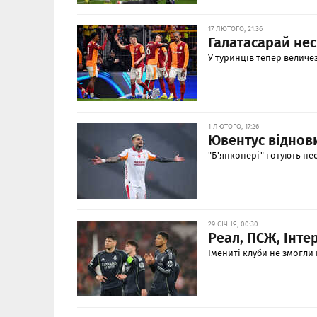
17 ЛЮТОГО, 21:36
Галатасарай не
У туринців тепер величе
1 ЛЮТОГО, 17:26
Ювентус віднови
"Б'янконері" готують н
29 СІЧНЯ, 00:30
Реал, ПСЖ, Інте
Імениті клуби не змогли 