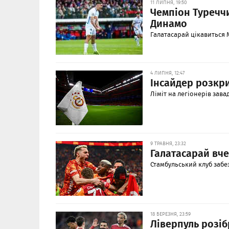
11 ЛИПНЯ, 19:50
Чемпіон Туречч
Динамо
Галатасарай цікавиться
4 ЛИПНЯ, 12:47
Інсайдер розкр
Ліміт на легіонерів зава
9 ТРАВНЯ, 23:32
Галатасарай вче
Стамбульський клуб забез
18 БЕРЕЗНЯ, 23:59
Ліверпуль розіб