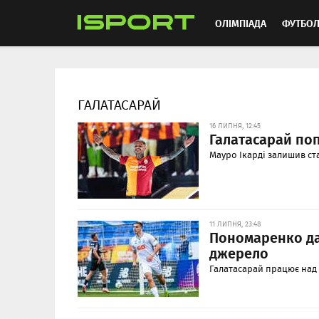
ОЛІМПІАДА
ФУТБО
ММА
АВТОСПОРТ
ГАЛАТАСАРАЙ
16 ЛИПНЯ, 12:45
Галатасарай по
Мауро Ікарді залишив ст
11 ЛИПНЯ, 23:48
Пономаренко дав
джерело
Галатасарай працює над