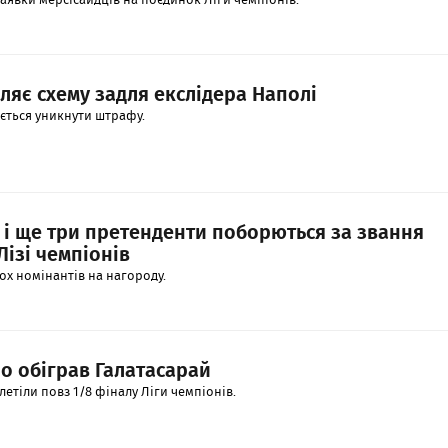
яє схему задля екслідера Наполі
ється уникнути штрафу.
 і ще три претенденти поборються за звання
Лізі чемпіонів
х номінантів на нагороду.
о обіграв Галатасарай
етіли повз 1/8 фіналу Ліги чемпіонів.