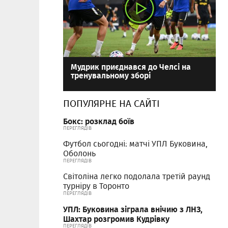
Мудрик приєднався до Челсі на
тренувальному зборі
ПОПУЛЯРНЕ НА САЙТІ
Бокс: розклад боїв
ПЕРЕГЛЯДІВ
Футбол сьогодні: матчі УПЛ Буковина,
Оболонь
ПЕРЕГЛЯДІВ
Світоліна легко подолала третій раунд
турніру в Торонто
ПЕРЕГЛЯДІВ
УПЛ: Буковина зіграла внічию з ЛНЗ,
Шахтар розгромив Кудрівку
ПЕРЕГЛЯДІВ