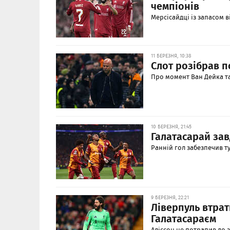
чемпіонів
Мерсісайдці із запасом в
11 БЕРЕЗНЯ, 10:38
Слот розібрав п
Про момент Ван Дейка та
10 БЕРЕЗНЯ, 21:45
Галатасарай зав
Ранній гол забезпечив т
9 БЕРЕЗНЯ, 22:21
Ліверпуль втрат
Галатасараєм
Аліссон не потрапив до 