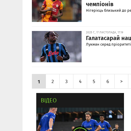
чемпіонів
Нігерієць близький до р
2025 Г., 17 ЛИСТОПАДА, 17:19
Галатасарай на
Лукман серед пріоритеті
1
2
3
4
5
6
>
ВІДЕО