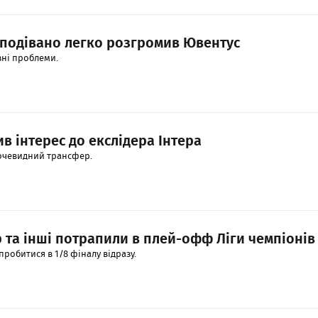
сподівано легко розгромив Ювентус
зні проблеми.
в інтерес до екслідера Інтера
еочевидний трансфер.
р та інші потрапили в плей-офф Ліги чемпіонів
пробитися в 1/8 фіналу відразу.