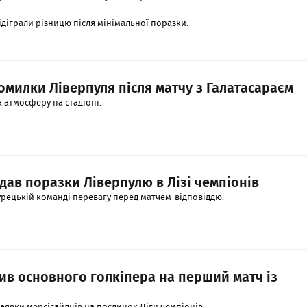
ідіграли різницю після мінімальної поразки.
омилки Ліверпуля після матчу з Галатасараєм
 атмосферу на стадіоні.
дав поразки Ліверпулю в Лізі чемпіонів
урецькій команді перевагу перед матчем-відповіддю.
ив основного голкіпера на перший матч із
заявки мерсісайдців на поєдинок Ліги чемпіонів.