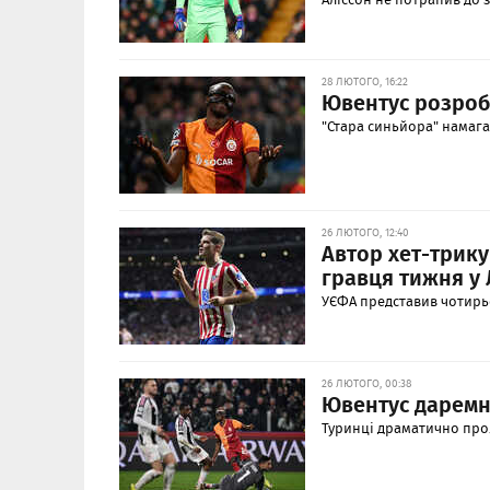
28 ЛЮТОГО, 16:22
Ювентус розробл
"Стара синьйора" намага
26 ЛЮТОГО, 12:40
Автор хет-трику
гравця тижня у 
УЄФА представив чотирьо
26 ЛЮТОГО, 00:38
Ювентус даремн
Туринці драматично прол