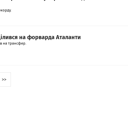
екорду.
цілився на форварда Аталанти
в на трансфер.
>>