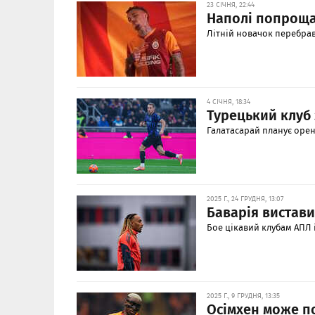
23 СІЧНЯ, 22:44
Наполі попроща
Літній новачок перебрав
4 СІЧНЯ, 18:34
Турецький клуб
Галатасарай планує орен
2025 Г., 24 ГРУДНЯ, 13:07
Баварія вистави
Бое цікавий клубам АПЛ 
2025 Г., 9 ГРУДНЯ, 13:35
Осімхен може по