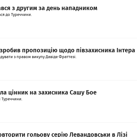
вся з другим за день нападником
ся до Туреччини.
 зробив пропозицію щодо півзахисника Інтера
дувати з правом викупу Давіде Фраттезі.
ла цінник на захисника Сашу Бое
і Туреччини.
вторити гольову серію Левандовськи в Лізі