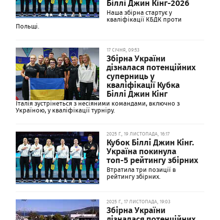
Біллі Джин Кінг-2026
Наша збірна стартує у
кваліфікації КБДК проти
Польщі.
17 СІЧНЯ, 09:53
Збірна України
дізналася потенційних
суперниць у
кваліфікації Кубка
Біллі Джин Кінг
Італія зустрінеться з несіяними командами, включно з
Україною, у кваліфікації турніру.
2025 Г., 19 ЛИСТОПАДА, 16:17
Кубок Біллі Джин Кінг.
Україна покинула
топ-5 рейтингу збірних
Втратила три позиції в
рейтингу збірних.
2025 Г., 17 ЛИСТОПАДА, 19:03
Збірна України
дізналася потенційних