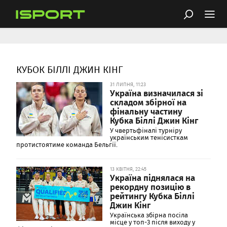
КУБОК БІЛЛІ ДЖИН КІНГ
31 ЛИПНЯ, 11:23
Україна визначилася зі
складом збірної на
фінальну частину
Кубка Біллі Джин Кінг
У чвертьфіналі турніру
українським тенісисткам
протистоятиме команда Бельгії.
13 КВІТНЯ, 22:45
Україна піднялася на
рекордну позицію в
рейтингу Кубка Біллі
Джин Кінг
Українська збірна посіла
місце у топ-3 після виходу у