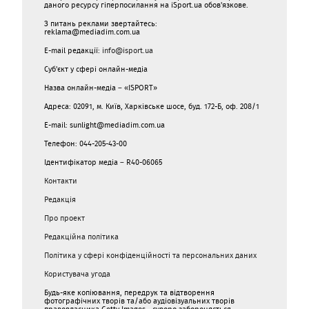
даного ресурсу гіперпосилання на iSport.ua обов'язкове.
З питань реклами звертайтесь:
reklama@mediadim.com.ua
E-mail редакції:
info@isport.ua
Суб'єкт у сфері онлайн-медіа
Назва онлайн-медіа – «ISPORT»
Адреса: 02091, м. Київ, Харківське шосе, буд. 172-Б, оф. 208/1
E-mail: sunlight@mediadim.com.ua
Телефон: 044-205-43-00
Ідентифікатор медіа – R40-06065
Контакти
Редакція
Про проект
Редакційна політика
Політика у сфері конфіденційності та персональних даних
Користувача угода
Будь-яке копіювання, передрук та відтворення
фотографічних творів та/або аудіовізуальних творів