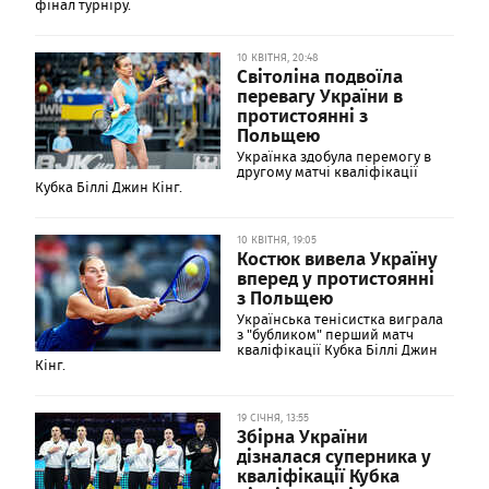
фінал турніру.
10 КВІТНЯ, 20:48
Світоліна подвоїла
перевагу України в
протистоянні з
Польщею
Українка здобула перемогу в
другому матчі кваліфікації
Кубка Біллі Джин Кінг.
10 КВІТНЯ, 19:05
Костюк вивела Україну
вперед у протистоянні
з Польщею
Українська тенісистка виграла
з "бубликом" перший матч
кваліфікації Кубка Біллі Джин
Кінг.
19 СІЧНЯ, 13:55
Збірна України
дізналася суперника у
кваліфікації Кубка