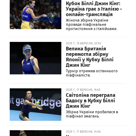
Кубок Біллі Джин Кінг:
Україна грає з Італією -
онлайн-трансляція
Жіноча збірна України
проведе півфінальне
протистояння з італійками.
2025 Г., 18 ВЕРЕСНЯ, 20:53
Велика Британія
перемогла збірну
Японії у Кубку Біллі
Джин Кінг
Турнір отримав останнього
півфіналіста.
2025 Г., 17 ВЕРЕСНЯ, 16:45
Світоліна переграла
Бадосу в Кубку Біллі
Джин Кінг
Збірна України пробилася в
півфінал змагань.
2025 Г., 17 ВЕРЕСНЯ, 14:06