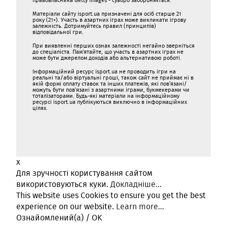
правовласника Getty Images - суворо забороняється.
Матеріали сайту isport.ua призначені для осіб старше 21
року (21+). Участь в азартних іграх може викликати ігрову
залежність. Дотримуйтесь правил (принципів)
відповідальної гри.
При виявленні перших ознак залежності негайно зверніться
до спеціаліста. Пам'ятайте, що участь в азартних іграх не
може бути джерелом доходів або альтернативою роботі.
Інформаційний ресурс isport.ua не проводить ігри на
реальні та/або віртуальні гроші, також сайт не приймає ні в
якій формі оплату ставок та інших платежів, які пов’язані/
можуть бути пов’язані з азартними іграми, букмекерами чи
тоталізаторами. Будь-які матеріали на інформаційному
ресурсі isport.ua публікуються виключно в інформаційних
цілях.
x
Для зручності користування сайтом
використовуються куки.
Докладніше...
This website uses Cookies to ensure you get the best
experience on our website.
Learn more...
Ознайомлений(а) / OK