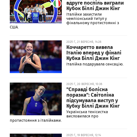
вдруге поспіль виграли
Кубок Біллі Джин Кінг
Італійки захистили
чемпіонський титул у
фінальному протистоянні з
США.
2025 Г., 21 ВЕРЕСНЯ, 14:26
Коччаретто вивела
Італію вперед у фіналі
Кубка Біллі Джин Кінг
Італійка подарувала сенсацію.
2025 Г., 20 ВЕРЕСНЯ, 10:36
"Справді болісна
поразка": Світоліна
підсумувала виступ у
Кубку Біллі Джин Кінг
Українська тенісистка
висловилася про
протистояння з італійками.
2025 Г., 19 ВЕРЕСНЯ, 12:14