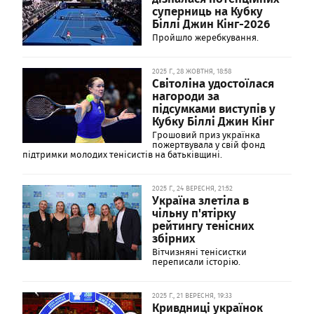
суперниць на Кубку
Біллі Джин Кінг-2026
Пройшло жеребкування.
2025 Г., 28 ЖОВТНЯ, 18:58
Світоліна удостоїлася
нагороди за
підсумками виступів у
Кубку Біллі Джин Кінг
Грошовий приз українка
пожертвувала у свій фонд
підтримки молодих тенісистів на батьківщині.
2025 Г., 24 ВЕРЕСНЯ, 21:52
Україна злетіла в
чільну п'ятірку
рейтингу тенісних
збірних
Вітчизняні тенісистки
переписали історію.
2025 Г., 21 ВЕРЕСНЯ, 19:33
Кривдниці українок