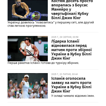
Костюк досить просто
впоралась з Боусас
Манейро у
чвертьфіналі Кубку
Біллі Джин Кінг
Українці довелось "повозитись" у першому сеті, але другий
став легкою прогулянкою.
2025 Г., 29 СЕРПНЯ, 00:59
Лідерка Іспанії
відновилася перед
матчем проти збірної
України в Кубку Біллі
Джин Кінг
Перша ракетка Іспанії готова до турніру збірних.
2025 Г., 22 ЛИПНЯ, 00:49
Іспанія оголосила
заявку на матч проти
України в Кубку Біллі
Джин Кінг
У складі чимало відомих імен.