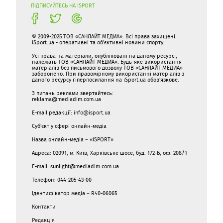
ПІДПИСУЙТЕСЬ НА ISPORT
© 2009-2025 ТОВ «САНЛАЙТ МЕДИА». Всі права захищені.
iSport.ua - оперативні та об'єктивні новини спорту.
Усі права на матеріали, опубліковані на даному ресурсі,
належать ТОВ «САНЛАЙТ МЕДИА». Будь-яке використання
матеріалів без письмового дозволу ТОВ «САНЛАЙТ МЕДИА»
заборонено. При правомірному використанні матеріалів з
даного ресурсу гіперпосилання на iSport.ua обов'язкове.
З питань реклами звертайтесь:
reklama@mediadim.com.ua
E-mail редакції:
info@isport.ua
Суб'єкт у сфері онлайн-медіа
Назва онлайн-медіа – «ISPORT»
Адреса: 02091, м. Київ, Харківське шосе, буд. 172-Б, оф. 208/1
E-mail: sunlight@mediadim.com.ua
Телефон: 044-205-43-00
Ідентифікатор медіа – R40-06065
Контакти
Редакція