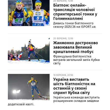
20 БЕРЕЗНЯ, 14:55
Біатлон: онлайн-
трансляція чоловічої
спринтерської гонки у
Голменколлені
Дивись гонки біатлонного
сезону-2025/26 на ISPORT.ua.
20 БЕРЕЗНЯ, 12:58
Жанмонно достроково
завоювала Великий
кришталевий глобус
Французька біатлоністка
виграла загальний залік Кубка
світу.
18 БЕРЕЗНЯ, 20:58
Україна виставить
шість біатлоністок на
останній у сезоні
спринт Кубка світу
Українська команда виступить
розширеним складом завдяки
додатковій квоті.