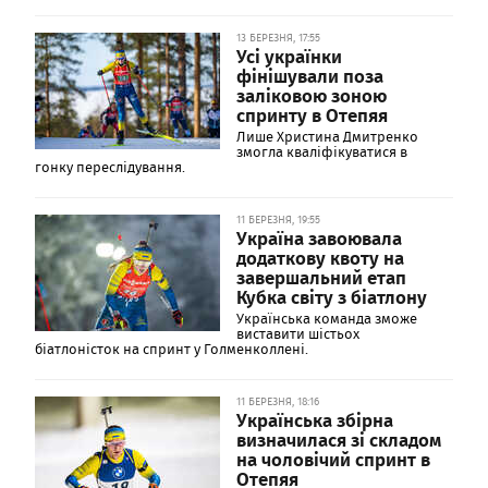
13 БЕРЕЗНЯ, 17:55
Усі українки
фінішували поза
заліковою зоною
спринту в Отепяя
Лише Христина Дмитренко
змогла кваліфікуватися в
гонку переслідування.
11 БЕРЕЗНЯ, 19:55
Україна завоювала
додаткову квоту на
завершальний етап
Кубка світу з біатлону
Українська команда зможе
виставити шістьох
біатлоністок на спринт у Голменколлені.
11 БЕРЕЗНЯ, 18:16
Українська збірна
визначилася зі складом
на чоловічий спринт в
Отепяя