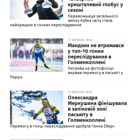
кришталевий глобус у
сезоні
Переможниця загального
заліку Кубка світу стала
найкращою в гонках переслідування.
21 БЕРЕЗНЯ, 18:40
Мандзин не втримався
у топ-10 гонки
переслідування в
Голменколлені
Легрейд на фотофініші
вирвав перемогу в пасьюті у
Перро.
21 БЕРЕЗНЯ, 16:52
Олександра
Меркушина фінішувала
в заліковій зоні
пасьюту в
Голменколлені
Перемогу в гонці переслідування здобула Ганна Еберг.