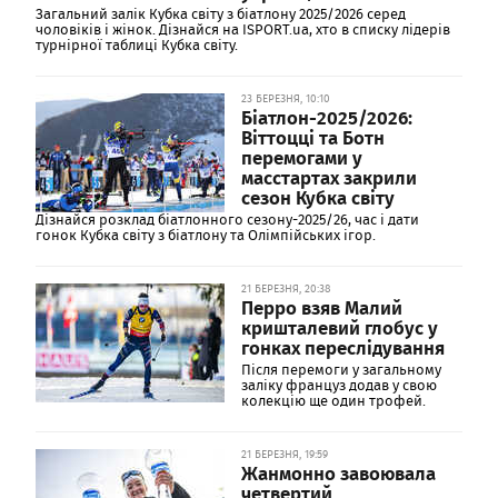
Загальний залік Кубка світу з біатлону 2025/2026 серед
чоловіків і жінок. Дізнайся на ISPORT.ua, хто в списку лідерів
турнірної таблиці Кубка світу.
23 БЕРЕЗНЯ, 10:10
Біатлон-2025/2026:
Віттоцці та Ботн
перемогами у
масстартах закрили
сезон Кубка світу
Дізнайся розклад біатлонного сезону-2025/26, час і дати
гонок Кубка світу з біатлону та Олімпійських ігор.
21 БЕРЕЗНЯ, 20:38
Перро взяв Малий
кришталевий глобус у
гонках переслідування
Після перемоги у загальному
заліку француз додав у свою
колекцію ще один трофей.
21 БЕРЕЗНЯ, 19:59
Жанмонно завоювала
четвертий