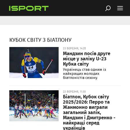
КУБОК СВІТУ З БІАТЛОНУ
23 БЕРЕЗНЯ, 14:35
Мандзин посів друге
місце у заліку U-23
Кубка світу
Українець став одним із
найкращих молодих
біатлоністів сезону.
23 БЕРЕЗНЯ, 11:30
Біатлон, Кубок світу
2025/2026: Перро та
Жанмонно виграли
загальний залік,
Мандзин і Дмитренко -
найкращі серед
українців