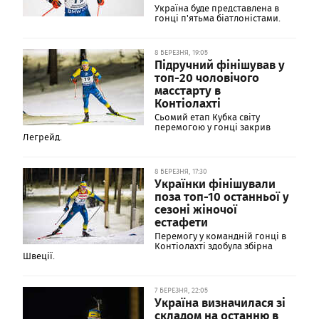
Україна буде представлена ​​в
гонці п'ятьма біатлоністами.
8 БЕРЕЗНЯ, 19:05
Підручний фінішував у
топ-20 чоловічого
масстарту в
Контіолахті
Сьомий етап Кубка світу
перемогою у гонці закрив
Легрейд.
8 БЕРЕЗНЯ, 17:30
Українки фінішували
поза топ-10 останньої у
сезоні жіночої
естафети
Перемогу у командній гонці в
Контіолахті здобула збірна
Швеції.
7 БЕРЕЗНЯ, 22:05
Україна визначилася зі
складом на останню в