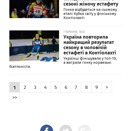
сезоні жіночу естафету
Гонка відбудеться на сьомому
етапі Кубка світу у фінському
Контіолахті.
7 БЕРЕЗНЯ, 18:32
Україна повторила
найкращий результат
сезону в чоловічій
естафеті в Контіолахті
Українці фінішували у топ-10,
а виграли гонку норвезькі
біатлоністи.
1
2
3
4
5
6
7
8
9
>
>>