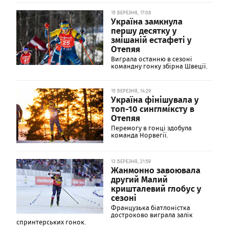
15 БЕРЕЗНЯ, 17:08
Україна замкнула
першу десятку у
змішаній естафеті у
Отепяя
Виграла останню в сезоні
командну гонку збірна Швеції.
15 БЕРЕЗНЯ, 14:29
Україна фінішувала у
топ-10 синглміксту в
Отепяя
Перемогу в гонці здобула
команда Норвегії.
13 БЕРЕЗНЯ, 21:59
Жанмонно завоювала
другий Малий
кришталевий глобус у
сезоні
Французька біатлоністка
достроково виграла залік
спринтерських гонок.