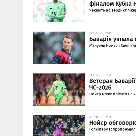
фіналом Кубка 
Чекають на вердикт лікар
15 ТРАВНЯ, 19:35
Баварія уклала 
Мануель Нойєр і Свен Ул
13 ТРАВНЯ, 11:36
Ветеран Баварії
ЧС-2026
Нойєр може поїхати на ч
30 КВІТНЯ, 19:15
Нойєр обговорю
Голкіперу запропонувал