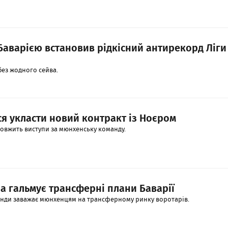
Баварією встановив рідкісний антирекорд Ліги
без жодного сейва.
ся укласти новий контракт із Ноєром
овжить виступи за мюнхенську команду.
а гальмує трансферні плани Баварії
анди заважає мюнхенцям на трансферному ринку воротарів.