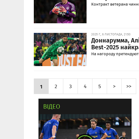
Контракт ветерана чинни
2025 Г., 6 ЛИСТОПАДА, 21:50
Доннарумма, Алі
Best-2025 найк
На нагороду претендують
1
2
3
4
5
>
>>
ВІДЕО