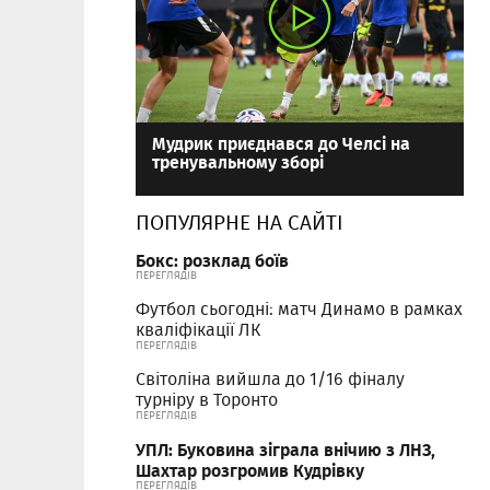
Мудрик приєднався до Челсі на
тренувальному зборі
ПОПУЛЯРНЕ НА САЙТІ
Бокс: розклад боїв
ПЕРЕГЛЯДІВ
Футбол сьогодні: матч Динамо в рамках
кваліфікації ЛК
ПЕРЕГЛЯДІВ
Світоліна вийшла до 1/16 фіналу
турніру в Торонто
ПЕРЕГЛЯДІВ
УПЛ: Буковина зіграла внічию з ЛНЗ,
Шахтар розгромив Кудрівку
ПЕРЕГЛЯДІВ