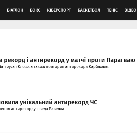
Л
БІАТЛОН
БОКС
КІБЕРСПОРТ
БАСКЕТБОЛ
ТЕНІС
ВІДЕО
в рекорд і антирекорд у матчі проти Парагваю
аттеуса і Клозе, а також повторив антирекорд Карбахаля.
новила унікальний антирекорд ЧС
рення антирекорду шведа Равелла.