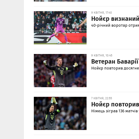
9 КВІТНЯ, 17:40
Нойєр визнаний 
40-річний воротар отри
9 КВІТНЯ, 10:45
Ветеран Баварії
Нойєр повторив досягнен
7 КВІТНЯ, 22:55
Нойєр повторив
Німець зіграв 136 матчів 