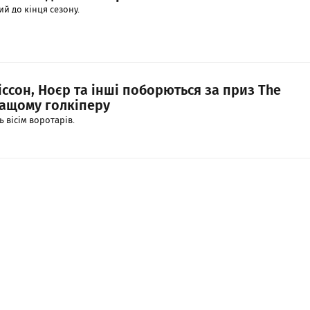
й до кінця сезону.
ссон, Ноєр та інші поборються за приз The
ращому голкіперу
 вісім воротарів.