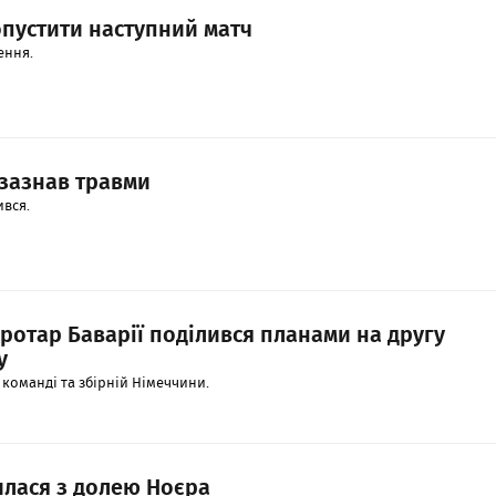
пустити наступний матч
ення.
 зазнав травми
ився.
ротар Баварії поділився планами на другу
у
 команді та збірній Німеччини.
илася з долею Ноєра