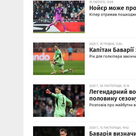
15 ЛЮТОГО, 13:05
Нойєр може про
Кіпер отримав пошкодж
2025 Г., 15 ГРУДНЯ, 13:54
Капітан Баварії
Рік для голкіпера закінч
2025 Г., 30 ЛИСТОПАДА, 12:18
Легендарний во
половину сезон
Розповів про майбутнє в
2025 Г., 13 ЛИСТОПАДА, 19:42
Баварія визнач