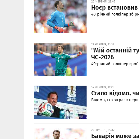
20 ЧЕРВНЯ, 23:45
Ноєр встановив 
40-річний голкіпер збір
19 ЧЕРВНЯ, 13:37
"Мій останній ту
ЧС-2026
40-річний голкіпер зроб
14 ЧЕРВНЯ, 11:41
Стало відомо, ч
Відомо, хто зіграє з пер
20 ТРАВНЯ, 14:32
Баварія може з