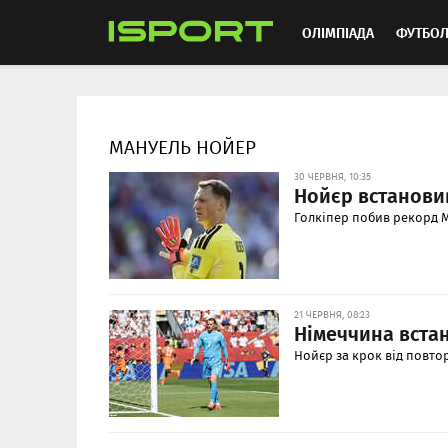
ОЛІМПІАДА
ФУТБО
ММА
АВТОСПОРТ
МАНУЕЛЬ НОЙЕР
30 ЧЕРВНЯ, 10:35
Нойєр встанови
Голкіпер побив рекорд М
21 ЧЕРВНЯ, 08:23
Німеччина вста
Нойєр за крок від повто