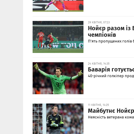
29 КВІТНЯ, 07:23
Нойєр разом із 
чемпіонів
П'ять пропущених голів 
24 КВІТНЯ, 14:35
Баварія готуєть
40-річний голкіпер прод
11 КВІТНЯ, 14:25
Майбутнє Нойєр
Неясність ветерана ком