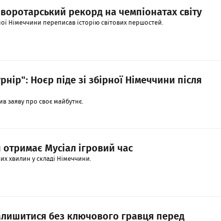
воротарський рекорд на чемпіонатах світу
ної Німеччини переписав історію світових першостей.
рнір": Ноєр піде зі збірної Німеччини після
ив заяву про своє майбутнє.
и отримає Мусіал ігровий час
ших хвилин у складі Німеччини.
алишитися без ключового гравця перед