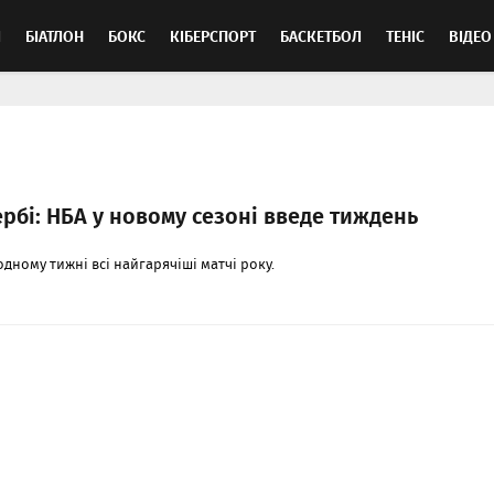
Л
БІАТЛОН
БОКС
КІБЕРСПОРТ
БАСКЕТБОЛ
ТЕНІС
ВІДЕО
рбі: НБА у новому сезоні введе тиждень
одному тижні всі найгарячіші матчі року.