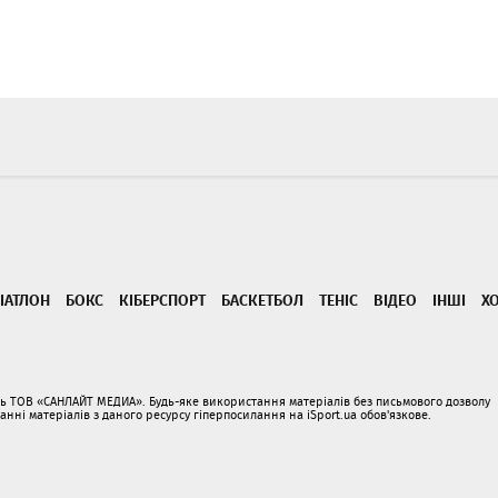
ІАТЛОН
БОКС
КІБЕРСПОРТ
БАСКЕТБОЛ
ТЕНІС
ВІДЕО
ІНШІ
Х
ать ТОВ «САНЛАЙТ МЕДИА». Будь-яке використання матеріалів без письмового дозволу
і матеріалів з даного ресурсу гіперпосилання на iSport.ua обов'язкове.