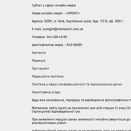
Суб'єкт у сфері онлайн-медіа
Назва онлайн-медіа – «ISPORT»
Адреса: 02091, м. Київ, Харківське шосе, буд. 172-Б, оф. 208/1
E-mail: sunlight@mediadim.com.ua
Телефон: 044-205-43-00
Ідентифікатор медіа – R40-06065
Контакти
Редакція
Про проект
Редакційна політика
Політика у сфері конфіденційності та персональних даних
Користувача угода
Будь-яке копіювання, передрук та відтворення фотографічних тв
Матеріали сайту isport.ua призначені для осіб старше 21 року (2
(принципів) відповідальної гри.
При виявленні перших ознак залежності негайно зверніться до с
альтернативою роботі.
Інформаційний ресурс isport.ua не проводить ігри на реальні та