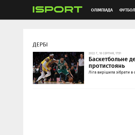
ОЛІМПІАДА
ФУТБО
ММА
АВТОСПОРТ
ДЕРБІ
2022 Г., 18 СЕРПНЯ, 17:51
Баскетбольне де
протистоянь
Ліга вирішила зібрати в 