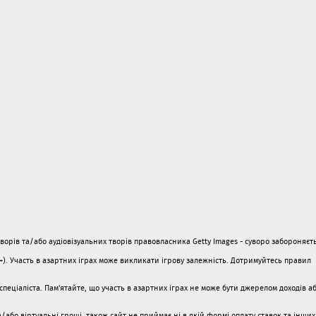
орів та/або аудіовізуальних творів правовласника Getty Images - суворо забороняєть
1+). Участь в азартних іграх може викликати ігрову залежність. Дотримуйтесь правил
пеціаліста. Пам'ятайте, що участь в азартних іграх не може бути джерелом доходів а
/або віртуальні гроші, також сайт не приймає ні в якій формі оплату ставок та інших