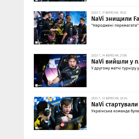
2023 Г., 17 ВЕРЕСНЯ, 19:22
NaVi знищили Fa
"Народжені перемагати"
2023 Г., 14 ВЕРЕСНЯ, 21:58
NaVi вийшли у п
У другому матчі турніру
2023 Г., 13 ВЕРЕСНЯ, 20:24
NaVi стартували
Українська команда була