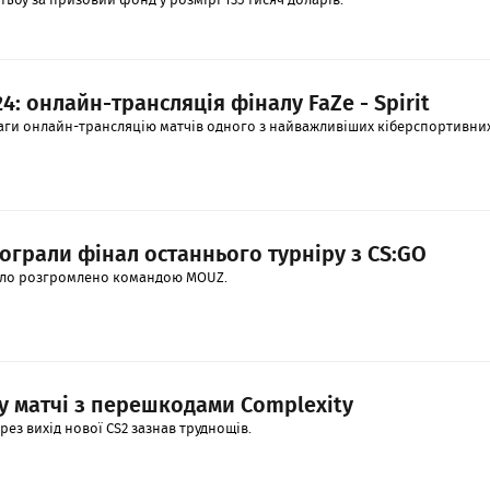
4: онлайн-трансляція фіналу FaZe - Spirit
аги онлайн-трансляцію матчів одного з найважливіших кіберспортивни
ограли фінал останнього турніру з CS:GO
уло розгромлено командою MOUZ.
у матчі з перешкодами Complexity
ез вихід нової CS2 зазнав труднощів.