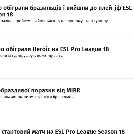
ю обіграли бразильців і вийшли до плей-jф ESL
on 18
зазнав проблем і зайняв місце у наступному етапі турніру.
о обіграли Heroic на ESL Pro League 18
ив із турніру другу команду світу.
образливої поразки від MIBR
вним чином не зміг здолати бразильців.
стартовий матч на ESL Pro League Season 18