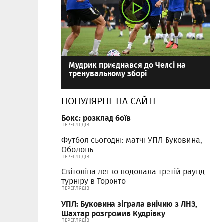
Мудрик приєднався до Челсі на
тренувальному зборі
ПОПУЛЯРНЕ НА САЙТІ
Бокс: розклад боїв
ПЕРЕГЛЯДІВ
Футбол сьогодні: матчі УПЛ Буковина,
Оболонь
ПЕРЕГЛЯДІВ
Світоліна легко подолала третій раунд
турніру в Торонто
ПЕРЕГЛЯДІВ
УПЛ: Буковина зіграла внічию з ЛНЗ,
Шахтар розгромив Кудрівку
ПЕРЕГЛЯДІВ