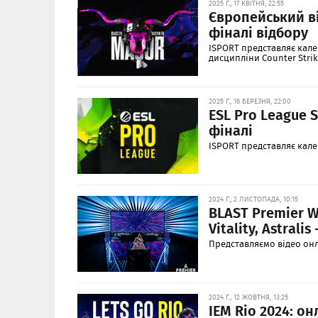
2025 Г., 17 КВІТНЯ, 22:55
Європейський від
фіналі відбору
ISPORT представляє кале
дисципліни Counter Strik
2025 Г., 16 БЕРЕЗНЯ, 22:00
ESL Pro League 
фіналі
ISPORT представляє календ
2024 Г., 2 ЛИСТОПАДА, 10:15
BLAST Premier W
Vitality, Astralis 
Представляємо відео онл
2024 Г., 12 ЖОВТНЯ, 13:25
IEM Rio 2024: он