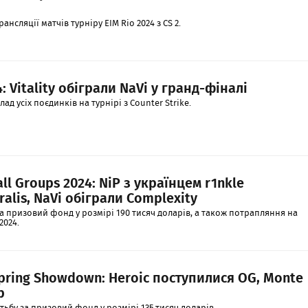
нсляції матчів турніру EIM Rio 2024 з CS 2.
: Vitality обіграли NaVi у гранд-фіналі
ад усіх поєдинків на турнірі з Counter Strike.
ll Groups 2024: NiP з українцем r1nkle
alis, NaVi обіграли Complexity
 призовий фонд у розмірі 190 тисяч доларів, а також потрапляння на
2024.
pring Showdown: Heroic поступилися OG, Monte
р
ьбу за призовий фонд у розмірі 135 тисяч доларів.