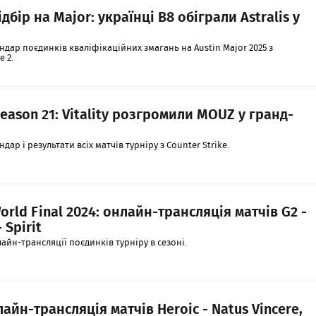
бір на Major: українці B8 обіграли Astralis у
ндар поєдинків кваліфікаційних змагань на Austin Major 2025 з
e 2.
Season 21: Vitality розгромили MOUZ у гранд-
ар і результати всіх матчів турніру з Counter Strike.
orld Final 2024: онлайн-трансляція матчів G2 -
- Spirit
айн-трансляції поєдинків турніру в сезоні.
лайн-трансляція матчів Heroic - Natus Vincere,