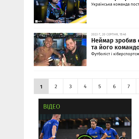
Українська команда пост
2023 Г., 20 СЕРПНЯ, 15:46
Неймар зробив 
та його команд
Футболіст і кіберспортсм
1
2
3
4
5
6
7
ВІДЕО