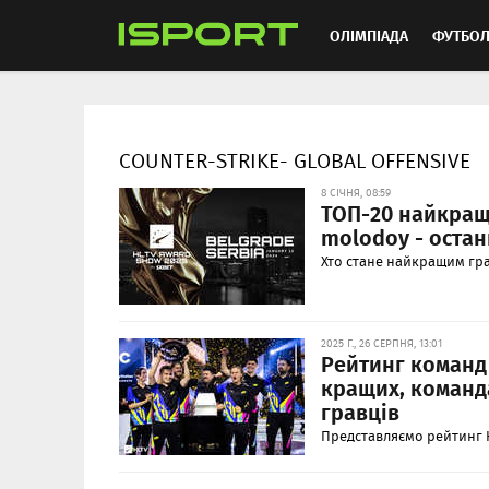
ОЛІМПІАДА
ФУТБО
ММА
АВТОСПОРТ
COUNTER-STRIKE- GLOBAL OFFENSIVE
8 СІЧНЯ, 08:59
ТОП-20 найкращи
molodoy - остан
Хто стане найкращим грав
2025 Г., 26 СЕРПНЯ, 13:01
Рейтинг команд з
кращих, команда
гравців
Представляємо рейтинг H