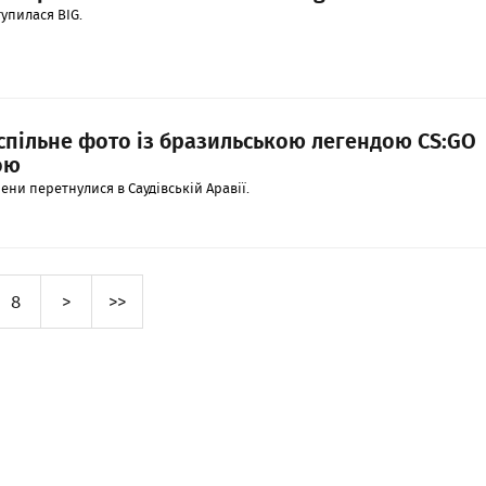
упилася BIG.
спільне фото із бразильською легендою CS:GO
ою
ени перетнулися в Саудівській Аравії.
8
>
>>