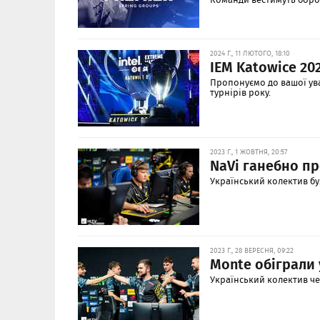
2024 Г., 11 ЛЮТОГО, 18:10
IEM Katowice 202
Пропонуємо до вашої ув
турнірів року.
2023 Г., 1 ЖОВТНЯ, 20:57
NaVi ганебно пр
Український колектив б
2023 Г., 28 ВЕРЕСНЯ, 09:22
Monte обіграли 
Український колектив чер