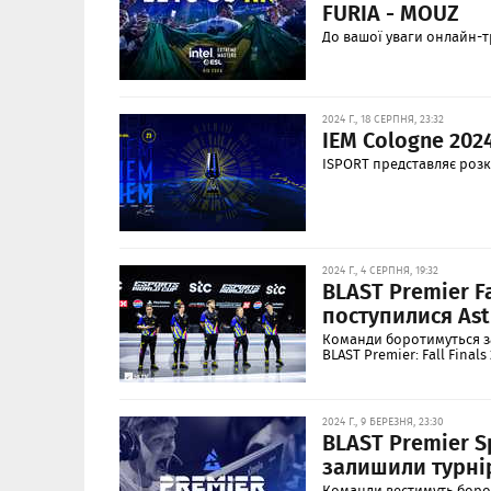
FURIA - MOUZ
До вашої уваги онлайн-тра
2024 Г., 18 СЕРПНЯ, 23:32
IEM Cologne 2024
ISPORT представляє розкл
2024 Г., 4 СЕРПНЯ, 19:32
BLAST Premier Fa
поступилися Astr
Команди боротимуться за
BLAST Premier: Fall Finals 
2024 Г., 9 БЕРЕЗНЯ, 23:30
BLAST Premier S
залишили турні
Команди вестимуть борот