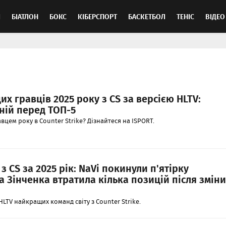
Л
БІАТЛОН
БОКС
КІБЕРСПОРТ
БАСКЕТБОЛ
ТЕНІС
ВІДЕО
х гравців 2025 року з CS за версією HLTV:
ній перед ТОП-5
цем року в Counter Strike? Дізнайтеся на ISPORT.
 CS за 2025 рік: NaVi покинули п'ятірку
 Зінченка втратила кілька позицій після зміни
LTV найкращих команд світу з Counter Strike.