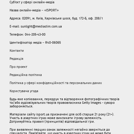
Суб'єкт у сфері онлайн-медіа
Назва онлайн-медіа – «ISPORT»
Адреса: 02091, м. Київ, Харківське шосе, буд. 172-Б, оф. 208/1
E-mail: sunlight@mediadim.com.ua
Телефон: 044-205-43-00
Ідентифікатор медіа – R40-06065
Контакти
Редакція
Про проект
Редакційна політика
Політика у сфері конфіденційності та персональних даних
Користувача угода
Будь-яке копіювання, передрук та відтворення фотографічних творів
та/або аудіовізуальних творів правовласника Getty Images - суворо
забороняється.
Матеріали сайту isport.ua призначені для осіб старше 21 року (21+).
Участь в азартних іграх може викликати ігрову залежність.
Дотримуйтесь правил (принципів) відповідальної гри.
При виявленні перших ознак залежності негайно зверніться до
спеціаліста. Пам'ятайте, що участь в азартних іграх не може бути