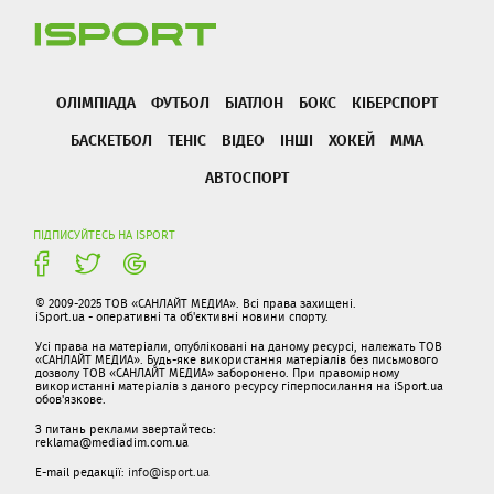
ОЛІМПІАДА
ФУТБОЛ
БІАТЛОН
БОКС
КІБЕРСПОРТ
БАСКЕТБОЛ
ТЕНІС
ВІДЕО
ІНШІ
ХОКЕЙ
ММА
АВТОСПОРТ
ПІДПИСУЙТЕСЬ НА ISPORT
© 2009-2025 ТОВ «САНЛАЙТ МЕДИА». Всі права захищені.
iSport.ua - оперативні та об'єктивні новини спорту.
Усі права на матеріали, опубліковані на даному ресурсі, належать ТОВ
«САНЛАЙТ МЕДИА». Будь-яке використання матеріалів без письмового
дозволу ТОВ «САНЛАЙТ МЕДИА» заборонено. При правомірному
використанні матеріалів з даного ресурсу гіперпосилання на iSport.ua
обов'язкове.
З питань реклами звертайтесь:
reklama@mediadim.com.ua
E-mail редакції:
info@isport.ua