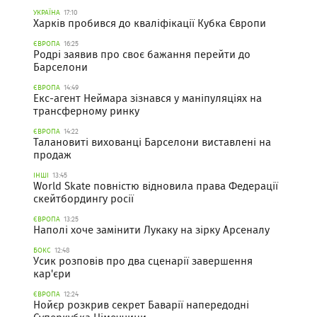
УКРАЇНА
17:10
Харків пробився до кваліфікації Кубка Європи
ЄВРОПА
16:25
Родрі заявив про своє бажання перейти до
Барселони
ЄВРОПА
14:49
Екс-агент Неймара зізнався у маніпуляціях на
трансферному ринку
ЄВРОПА
14:22
Талановиті вихованці Барселони виставлені на
продаж
ІНШІ
13:45
World Skate повністю відновила права Федерації
скейтбордингу росії
ЄВРОПА
13:25
Наполі хоче замінити Лукаку на зірку Арсеналу
БОКС
12:48
Усик розповів про два сценарії завершення
кар'єри
ЄВРОПА
12:24
Нойєр розкрив секрет Баварії напередодні