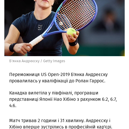
Б'янка Андреєску / Getty Images
Переможниця US Open-2019 Б'янка Андреєску
провалилась у кваліфікації до Ролан Гаррос.
Канадка вилетіла у півфіналі, програвши
представниці Японії Нао Хібіно з рахунком 6:2, 6:7,
4:6.
Матч тривав 2 години і 31 хвилину. Андреєску і
Хібіно вперше зустрілись в професійній кар'єрі.