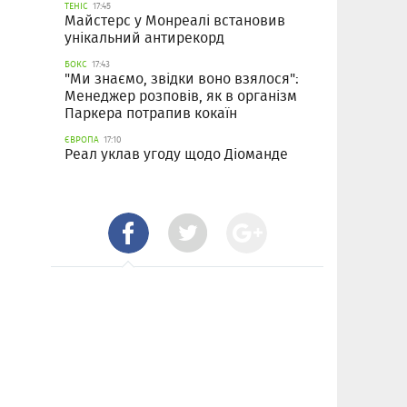
ТЕНІС
17:45
Майстерс у Монреалі встановив
унікальний антирекорд
БОКС
17:43
"Ми знаємо, звідки воно взялося":
Менеджер розповів, як в організм
Паркера потрапив кокаїн
ЄВРОПА
17:10
Реал уклав угоду щодо Діоманде