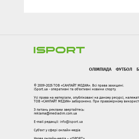
ОЛІМПІАДА
ФУТБОЛ
Б
© 2009-2025 ТОВ «САНЛАЙТ МЕДИА». Всі права захищені.
iSport.ua - оперативні та об'єктивні новини спорту.
Усі права на матеріали, опубліковані на даному ресурсі, належ
ТОВ «САНЛАЙТ МЕДИА» заборонено. При правомірному використанн
З питань реклами звертайтесь:
reklama@mediadim.com.ua
E-mail редакції:
info@isport.ua
Суб'єкт у сфері онлайн-медіа
Назва онлайн-медіа – «ISPORT»