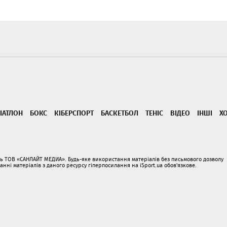
ІАТЛОН
БОКС
КІБЕРСПОРТ
БАСКЕТБОЛ
ТЕНІС
ВІДЕО
ІНШІ
Х
ать ТОВ «САНЛАЙТ МЕДИА». Будь-яке використання матеріалів без письмового дозволу
і матеріалів з даного ресурсу гіперпосилання на iSport.ua обов'язкове.