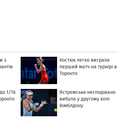
и з
Костюк легко виграла
рантів
перший матч на турнірі в
Торонто
до 1/16
Ястремська несподівано
Торонто
вибула у другому колі
Вімблдону