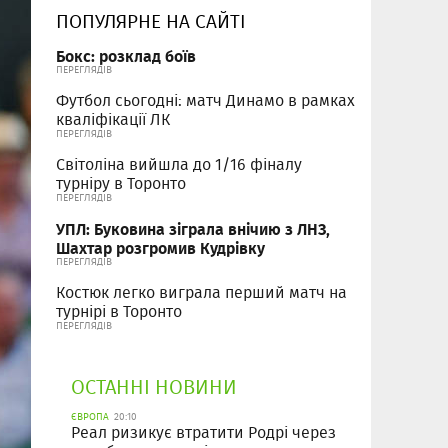
ПОПУЛЯРНЕ НА САЙТІ
Бокс: розклад боїв
ПЕРЕГЛЯДІВ
Футбол сьогодні: матч Динамо в рамках
кваліфікації ЛК
ПЕРЕГЛЯДІВ
Світоліна вийшла до 1/16 фіналу
турніру в Торонто
ПЕРЕГЛЯДІВ
УПЛ: Буковина зіграла внічию з ЛНЗ,
Шахтар розгромив Кудрівку
ПЕРЕГЛЯДІВ
Костюк легко виграла перший матч на
турнірі в Торонто
ПЕРЕГЛЯДІВ
ОСТАННІ НОВИНИ
ЄВРОПА
20:10
Реал ризикує втратити Родрі через