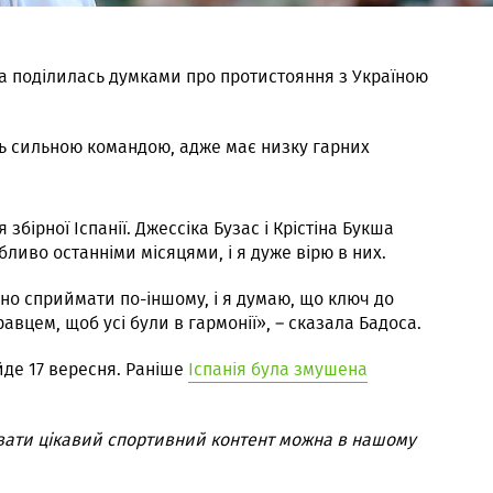
са поділилась думками про протистояння з Україною
ть сильною командою, адже має низку гарних
 збірної Іспанії. Джессіка Бузас і Крістіна Букша
бливо останніми місяцями, і я дуже вірю в них.
бно сприймати по-іншому, і я думаю, що ключ до
вцем, щоб усі були в гармонії», – сказала Бадоса.
йде 17 вересня. Раніше
Іспанія була змушена
вати цікавий спортивний контент можна в нашому