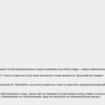
орів та/або аудіовізуальних творів правовласника Getty Images - суворо забороняєть
1+). Участь в азартних іграх може викликати ігрову залежність. Дотримуйтесь правил
пеціаліста. Пам'ятайте, що участь в азартних іграх не може бути джерелом доходів а
/або віртуальні гроші, також сайт не приймає ні в якій формі оплату ставок та інших
ми, букмекерами чи тоталізаторами. Будь-які матеріали на інформаційному ресурсі