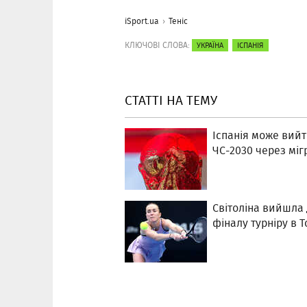
iSport.ua
Теніс
КЛЮЧОВІ СЛОВА:
УКРАЇНА
ІСПАНІЯ
СТАТТІ НА ТЕМУ
Іспанія може вийт
ЧС-2030 через міг
Світоліна вийшла 
фіналу турніру в 