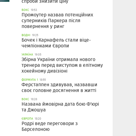
спроби знизити ціну
БОКС
19:53
Промоутер назвав потенційних
суперників Паркера після
повернення у ринг
ВОДНІ
19:25
Бочек і Карнафель стали віце-
чемпіонками Європи
УКРАЇНА
19:05
Збірна України отримала нового
тренера перед виступом в елітному
хокейному дивізіоні
ФОРМУЛА 1
18:55
Ферстаппен здивував, назвавши
своє головне досягнення в житті
БОКС
18:28
Названа ймовірна дата бою Ф'юрі
та Джошуа
ЄВРОПА
18:20
Родрі веде переговори з
Барселоною