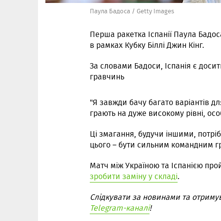
Паула Бадоса / Getty Images
Перша ракетка Іспанії Паула Бадо
в рамках Кубку Біллі Джин Кінг.
За словами Бадоси, Іспанія є доси
гравчинь
"Я завжди бачу багато варіантів для
грають на дуже високому рівні, осо
Ці змагання, будучи іншими, потрі
цього – бути сильним командним гра
Матч між Україною та Іспанією про
зробити заміну у складі
.
Слідкувати за новинами та отриму
Telegram-каналі
!