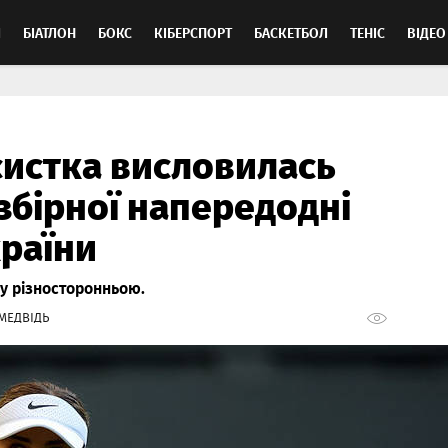
Л
БІАТЛОН
БОКС
КІБЕРСПОРТ
БАСКЕТБОЛ
ТЕНІС
ВІДЕО
систка висловилась
 збірної напередодні
країни
у різносторонньою.
МЕДВІДЬ