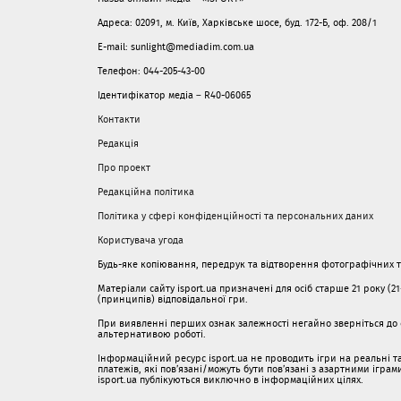
Адреса: 02091, м. Київ, Харківське шосе, буд. 172-Б, оф. 208/1
E-mail: sunlight@mediadim.com.ua
Телефон: 044-205-43-00
Ідентифікатор медіа – R40-06065
Контакти
Редакція
Про проект
Редакційна політика
Політика у сфері конфіденційності та персональних даних
Користувача угода
Будь-яке копіювання, передрук та відтворення фотографічних тв
Матеріали сайту isport.ua призначені для осіб старше 21 року (2
(принципів) відповідальної гри.
При виявленні перших ознак залежності негайно зверніться до с
альтернативою роботі.
Інформаційний ресурс isport.ua не проводить ігри на реальні та
платежів, які пов’язані/можуть бути пов’язані з азартними ігра
isport.ua публікуються виключно в інформаційних цілях.