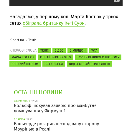
Нагадаємо, у першому колі Марта Костюк у трьох
сетах
обіграла британку Кеті Суон
.
iSport.ua
Теніс
КЛЮЧОВІ СЛОВА:
ТЕНІС
ВІДЕО
ВІМБЛДОН
WTA
МАРТА КОСТЮК
ОНЛАЙН-ТРАНСЛЯЦІЯ
ТУРНІР ВЕЛИКОГО ШОЛОМУ
ВЕЛИКИЙ ШОЛОМ
GRAND SLAM
ВІДЕО ОНЛАЙН-ТРАНСЛЯЦІЯ
ОСТАННІ НОВИНИ
ФОРМУЛА 1
12:48
Вольфф шокував заявою про майбутнє
домінування у Формулі-1
ЄВРОПА
12:21
Вальверде розкрив несподівану сторону
Моурінью в Реалі