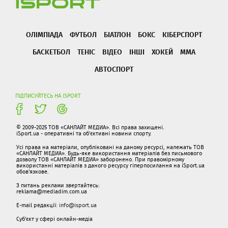
ОЛІМПІАДА
ФУТБОЛ
БІАТЛОН
БОКС
КІБЕРСПОРТ
БАСКЕТБОЛ
ТЕНІС
ВІДЕО
ІНШІ
ХОКЕЙ
ММА
АВТОСПОРТ
ПІДПИСУЙТЕСЬ НА ISPORT
© 2009-2025 ТОВ «САНЛАЙТ МЕДИА». Всі права захищені.
iSport.ua - оперативні та об'єктивні новини спорту.
Усі права на матеріали, опубліковані на даному ресурсі, належать ТОВ
«САНЛАЙТ МЕДИА». Будь-яке використання матеріалів без письмового
дозволу ТОВ «САНЛАЙТ МЕДИА» заборонено. При правомірному
використанні матеріалів з даного ресурсу гіперпосилання на iSport.ua
обов'язкове.
З питань реклами звертайтесь:
reklama@mediadim.com.ua
E-mail редакції:
info@isport.ua
Суб'єкт у сфері онлайн-медіа