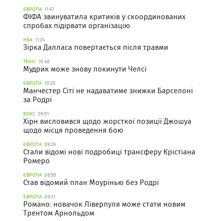
ЄВРОПА
11:47
ФІФА звинуватила критиків у скоординованих
спробах підірвати організацію
НБА
11:24
Зірка Далласа повертається після травми
ТЕНІС
10:48
Мудрик може знову покинути Челсі
ЄВРОПА
10:25
Манчестер Сіті не надаватиме знижки Барселоні
за Родрі
БОКС
09:51
Хірн висловився щодо жорсткої позиції Джошуа
щодо місця проведення бою
ЄВРОПА
09:29
Стали відомі нові подробиці трансферу Крістіана
Ромеро
ЄВРОПА
08:58
Став відомий план Моурінью без Родрі
ЄВРОПА
08:31
Романо: новачок Ліверпуля може стати новим
Трентом Арнольдом