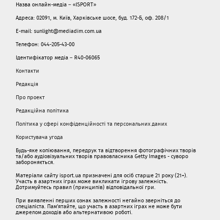
Назва онлайн-медіа – «ISPORT»
Адреса: 02091, м. Київ, Харківське шосе, буд. 172-Б, оф. 208/1
E-mail: sunlight@mediadim.com.ua
Телефон: 044-205-43-00
Ідентифікатор медіа – R40-06065
Контакти
Редакція
Про проект
Редакційна політика
Політика у сфері конфіденційності та персональних даних
Користувача угода
Будь-яке копіювання, передрук та відтворення фотографічних творів
та/або аудіовізуальних творів правовласника Getty Images - суворо
забороняється.
Матеріали сайту isport.ua призначені для осіб старше 21 року (21+).
Участь в азартних іграх може викликати ігрову залежність.
Дотримуйтесь правил (принципів) відповідальної гри.
При виявленні перших ознак залежності негайно зверніться до
спеціаліста. Пам'ятайте, що участь в азартних іграх не може бути
джерелом доходів або альтернативою роботі.