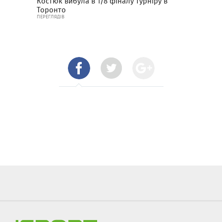
Костюк вибула в 1/8 фіналу турніру в
Торонто
ПЕРЕГЛЯДІВ