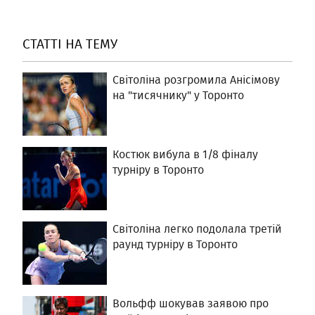
СТАТТІ НА ТЕМУ
Світоліна розгромила Анісімову
на "тисячнику" у Торонто
Костюк вибула в 1/8 фіналу
турніру в Торонто
Світоліна легко подолала третій
раунд турніру в Торонто
Вольфф шокував заявою про