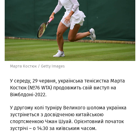
Марта Костюк / Getty Images
У середу, 29 червня, українська тенісистка Марта
Костюк (№76 WTA) продовжить свій виступ на
Вімблдоні-2022.
У другому колі турніру Великого шолома українка
зустрінеться з досвідченою китайською
спортсменкою Чжан Шуай. Орієнтовний початок
зустрічі – о 14:30 за київським часом.