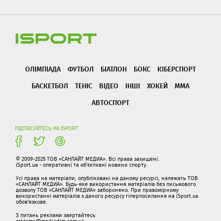
ОЛІМПІАДА
ФУТБОЛ
БІАТЛОН
БОКС
КІБЕРСПОРТ
БАСКЕТБОЛ
ТЕНІС
ВІДЕО
ІНШІ
ХОКЕЙ
ММА
АВТОСПОРТ
ПІДПИСУЙТЕСЬ НА ISPORT
© 2009-2025 ТОВ «САНЛАЙТ МЕДИА». Всі права захищені.
iSport.ua - оперативні та об'єктивні новини спорту.
Усі права на матеріали, опубліковані на даному ресурсі, належать ТОВ
«САНЛАЙТ МЕДИА». Будь-яке використання матеріалів без письмового
дозволу ТОВ «САНЛАЙТ МЕДИА» заборонено. При правомірному
використанні матеріалів з даного ресурсу гіперпосилання на iSport.ua
обов'язкове.
З питань реклами звертайтесь:
reklama@mediadim.com.ua