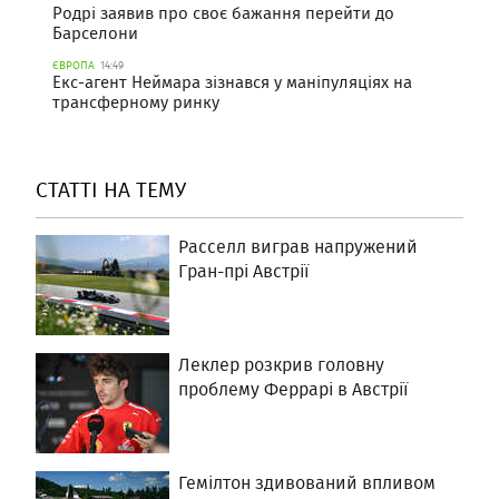
Родрі заявив про своє бажання перейти до
Барселони
ЄВРОПА
14:49
Екс-агент Неймара зізнався у маніпуляціях на
трансферному ринку
СТАТТІ НА ТЕМУ
Расселл виграв напружений
Гран-прі Австрії
Леклер розкрив головну
проблему Феррарі в Австрії
Гемілтон здивований впливом