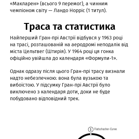
«Макларен» (всього 9 перемог), а чинним
чемпіоном світу — Ландо Норріс (1 титул).
Траса та статистика
Найперший Гран-прі Австрії відбувся у 1963 році
на трасі, розташованій на аеродромі неподалік від
міста Цельтвег (Штирія). У 1964 році ця гонка
офіційно увійшла до календаря «Формули-1».
Однак одразу після цього Гран-прі трасу визнали
надто небезпечною: вона була вузькою та
вибоїстою. У підсумку Гран-прі Австрії було
виключено з календаря доти, доки не буде
побудовано відповідний трек.