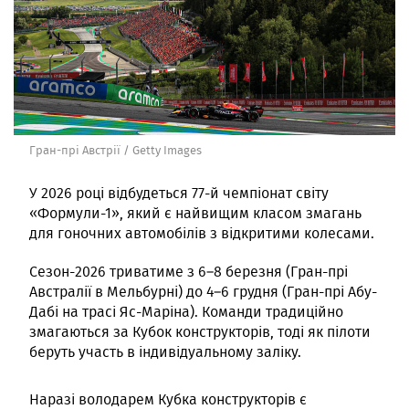
Гран-прі Австрії / Getty Images
У 2026 році відбудеться 77-й чемпіонат світу
«Формули-1», який є найвищим класом змагань
для гоночних автомобілів з відкритими колесами.
Сезон-2026 триватиме з 6–8 березня (Гран-прі
Австралії в Мельбурні) до 4–6 грудня (Гран-прі Абу-
Дабі на трасі Яс-Маріна). Команди традиційно
змагаються за Кубок конструкторів, тоді як пілоти
беруть участь в індивідуальному заліку.
Наразі володарем Кубка конструкторів є