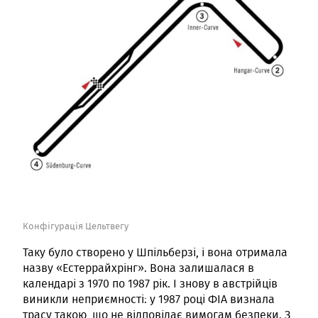
Конфігурація Цельтвегу
Таку було створено у Шпільберзі, і вона отримала
назву «Естеррайхрінг». Вона залишалася в
календарі з 1970 по 1987 рік. І знову в австрійців
виникли неприємності: у 1987 році ФІА визнала
трасу такою, що не відповідає вимогам безпеки. З