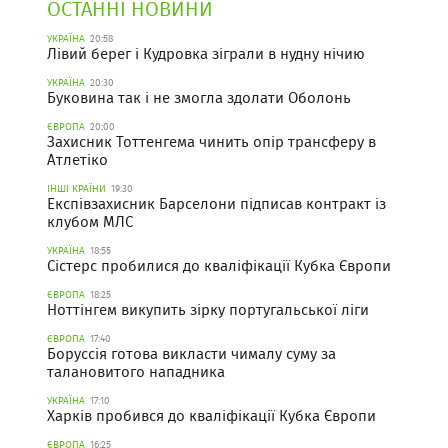
ОСТАННІ НОВИНИ
УКРАЇНА
20:58
Лівий берег і Кудровка зіграли в нудну нічию
УКРАЇНА
20:30
Буковина так і не змогла здолати Оболонь
ЄВРОПА
20:00
Захисник Тоттенгема чинить опір трансферу в
Атлетіко
ІНШІ КРАЇНИ
19:30
Експівзахисник Барселони підписав контракт із
клубом МЛС
УКРАЇНА
18:55
Сістерс пробилися до кваліфікації Кубка Європи
ЄВРОПА
18:25
Ноттінгем викупить зірку португальської ліги
ЄВРОПА
17:40
Боруссія готова викласти чималу суму за
талановитого нападника
УКРАЇНА
17:10
Харків пробився до кваліфікації Кубка Європи
ЄВРОПА
16:25