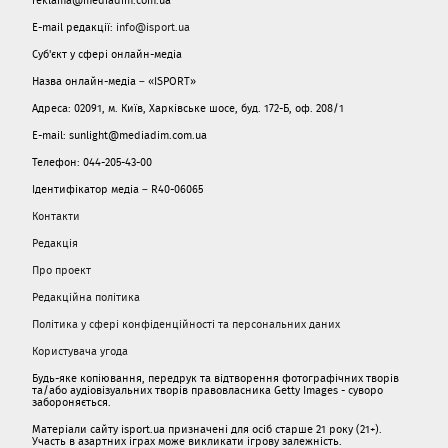
E-mail редакції:
info@isport.ua
Суб'єкт у сфері онлайн-медіа
Назва онлайн-медіа – «ISPORT»
Адреса: 02091, м. Київ, Харківське шосе, буд. 172-Б, оф. 208/1
E-mail: sunlight@mediadim.com.ua
Телефон: 044-205-43-00
Ідентифікатор медіа – R40-06065
Контакти
Редакція
Про проект
Редакційна політика
Політика у сфері конфіденційності та персональних даних
Користувача угода
Будь-яке копіювання, передрук та відтворення фотографічних творів
та/або аудіовізуальних творів правовласника Getty Images - суворо
забороняється.
Матеріали сайту isport.ua призначені для осіб старше 21 року (21+).
Участь в азартних іграх може викликати ігрову залежність.