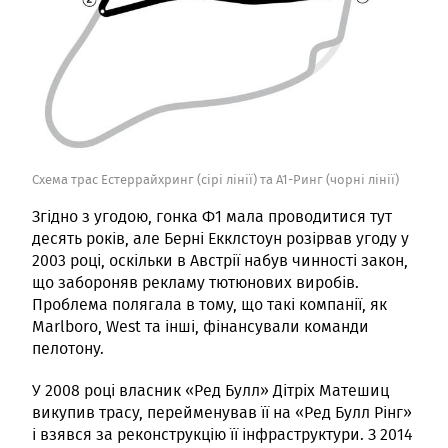
Схема трас Естеррайхринг (сірі лінії) та А1-Ринг (чорні лінії)
Згідно з угодою, гонка Ф1 мала проводитися тут
десять років, але Берні Екклстоун розірвав угоду у
2003 році, оскільки в Австрії набув чинності закон,
що забороняв рекламу тютюнових виробів.
Проблема полягала в тому, що такі компанії, як
Marlboro, West та інші, фінансували команди
пелотону.
У 2008 році власник «Ред Булл» Дітріх Матешиц
викупив трасу, перейменував її на «Ред Булл Рінг»
і взявся за реконструкцію її інфраструктури. З 2014