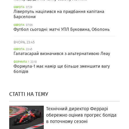
ЄВРОПА
07:29
Ліверпуль націлився на придбання капітана
Барселони
ЄВРОПА
07:06
Футбол сьогодні: матчі УПЛ Буковина, Оболонь
ВЧОРА, 23:45
ЄВРОПА
23:45
Галатасарай визначився з альтернативою Леау
ФОРМУЛА 1
23:10
Формула-1 має намір ще більше зменшити вагу
болідів
СТАТТІ НА ТЕМУ
Технічний директор Феррарі
обережно оцінив прогрес боліда
в поточному сезоні