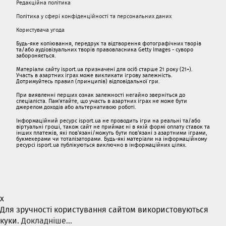
Редакційна політика
Політика у сфері конфіденційності та персональних даних
Користувача угода
Будь-яке копіювання, передрук та відтворення фотографічних творів
та/або аудіовізуальних творів правовласника Getty Images - суворо
забороняється.
Матеріали сайту isport.ua призначені для осіб старше 21 року (21+).
Участь в азартних іграх може викликати ігрову залежність.
Дотримуйтесь правил (принципів) відповідальної гри.
При виявленні перших ознак залежності негайно зверніться до
спеціаліста. Пам'ятайте, що участь в азартних іграх не може бути
джерелом доходів або альтернативою роботі.
Інформаційний ресурс isport.ua не проводить ігри на реальні та/або
віртуальні гроші, також сайт не приймає ні в якій формі оплату ставок та
інших платежів, які пов’язані/можуть бути пов’язані з азартними іграми,
букмекерами чи тоталізаторами. Будь-які матеріали на інформаційному
ресурсі isport.ua публікуються виключно в інформаційних цілях.
x
Для зручності користування сайтом використовуються
куки.
Докладніше...