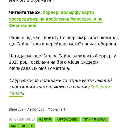
ми могли отримати".
Читайте також:
Хорнер: Вольффу варто
зосередитись на проблемах Мерседес, а не
Ферстаппені
Раніше під час спринту Леклер скаржився команді,
що Сайнс "трохи перейшов межі" під час оборони.
Нагадаємо, що Карлос Сайнс залишить Феррарі у
2025 році, оскільки на його місце Скудерія
підписала Льюїса Гемілтона.
Слідкувати за новинами та отримувати цікавий
спортивний контент можна в нашому
Telegram-
каналі
!
iSport.ua
Автоспорт
Формула 1
КЛЮЧОВІ СЛОВА:
ФЕРРАРІ
КАРЛОС САЙНС
ГРАН-ПРІ КИТАЮ
ШАРЛЬ ЛЕКЛЕР