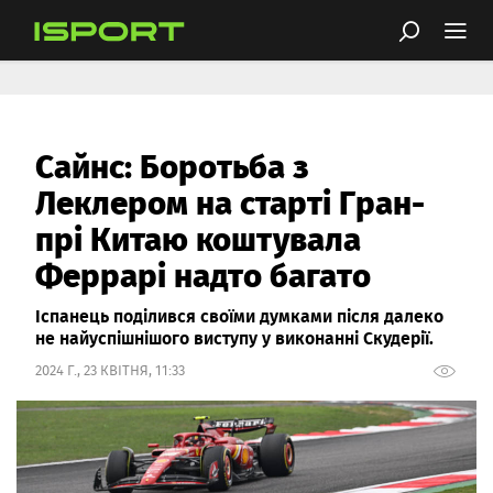
Сайнс: Боротьба з
Леклером на старті Гран-
прі Китаю коштувала
Феррарі надто багато
Іспанець поділився своїми думками після далеко
не найуспішнішого виступу у виконанні Скудерії.
2024 Г., 23 КВІТНЯ, 11:33