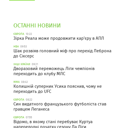
ОСТАННІ НОВИНИ
ЄВРОПА
10:22
Зірка Реала може продовжити кар'єру в АПЛ
НБА
09:53
Шак розвіяв головний міф про перехід Леброна
до Сіксерс
ІНШІ КРАЇНИ
09:21
Дворазовий переможець Ліги чемпіонів
переходить до клубу МЛС
ММА
08:43
Колишній суперник Усика пояснив, чому не
переходить до UFC
ЄВРОПА
08:22
Син видатного французького футболіста став
гравцем Леганеса
ЄВРОПА
07:55
Відомо, в якому стані перебуває Куртуа
напередодні початку сезону Ла Ліги