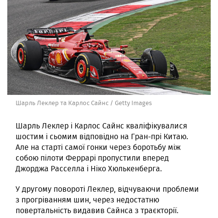
Шарль Леклер та Карлос Сайнс / Getty Images
Шарль Леклер і Карлос Сайнс кваліфікувалися
шостим і сьомим відповідно на Гран-прі Китаю.
Але на старті самої гонки через боротьбу між
собою пілоти Феррарі пропустили вперед
Джорджа Расселла і Ніко Хюлькенберга.
У другому повороті Леклер, відчуваючи проблеми
з прогріванням шин, через недостатню
повертальність видавив Сайнса з траєкторії.