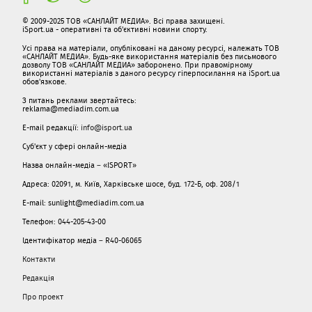
© 2009-2025 ТОВ «САНЛАЙТ МЕДИА». Всі права захищені.
iSport.ua - оперативні та об'єктивні новини спорту.
Усі права на матеріали, опубліковані на даному ресурсі, належать ТОВ
«САНЛАЙТ МЕДИА». Будь-яке використання матеріалів без письмового
дозволу ТОВ «САНЛАЙТ МЕДИА» заборонено. При правомірному
використанні матеріалів з даного ресурсу гіперпосилання на iSport.ua
обов'язкове.
З питань реклами звертайтесь:
reklama@mediadim.com.ua
E-mail редакції:
info@isport.ua
Суб'єкт у сфері онлайн-медіа
Назва онлайн-медіа – «ISPORT»
Адреса: 02091, м. Київ, Харківське шосе, буд. 172-Б, оф. 208/1
E-mail: sunlight@mediadim.com.ua
Телефон: 044-205-43-00
Ідентифікатор медіа – R40-06065
Контакти
Редакція
Про проект