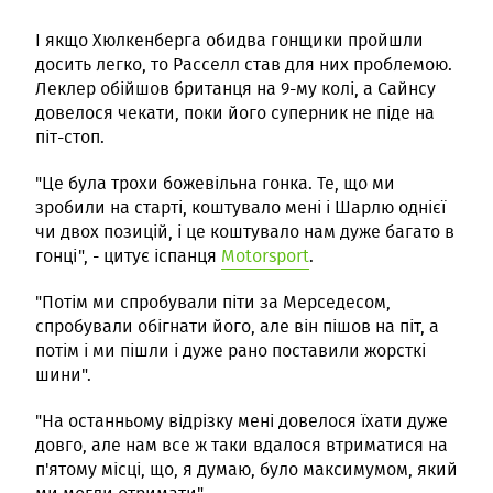
І якщо Хюлкенберга обидва гонщики пройшли
досить легко, то Расселл став для них проблемою.
Леклер обійшов британця на 9-му колі, а Сайнсу
довелося чекати, поки його суперник не піде на
піт-стоп.
"Це була трохи божевільна гонка. Те, що ми
зробили на старті, коштувало мені і Шарлю однієї
чи двох позицій, і це коштувало нам дуже багато в
гонці", - цитує іспанця
Motorsport
.
"Потім ми спробували піти за Мерседесом,
спробували обігнати його, але він пішов на піт, а
потім і ми пішли і дуже рано поставили жорсткі
шини".
"На останньому відрізку мені довелося їхати дуже
довго, але нам все ж таки вдалося втриматися на
п'ятому місці, що, я думаю, було максимумом, який