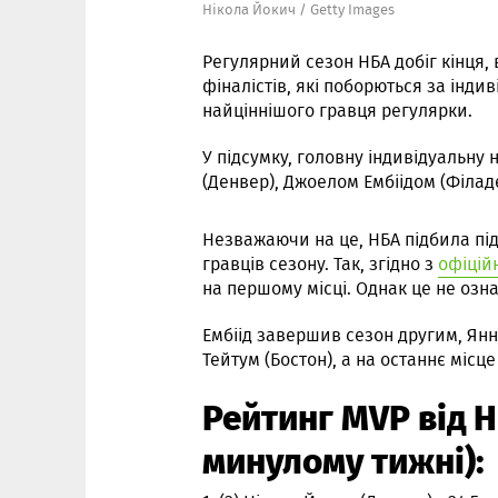
Нікола Йокич / Getty Images
Регулярний сезон НБА добіг кінця,
фіналістів, які поборються за інди
найціннішого гравця регулярки.
У підсумку, головну індивідуальну
(Денвер), Джоелом Ембіідом (Філаде
Незважаючи на це, НБА підбила під
гравців сезону. Так, згідно з
офіцій
на першому місці. Однак це не озн
Ембіід завершив сезон другим, Янн
Тейтум (Бостон), а на останнє місц
Рейтинг MVP від Н
минулому тижні):