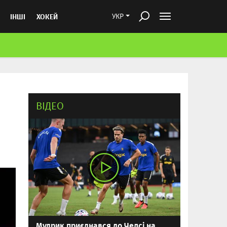
ІНШІ
ХОКЕЙ
УКР
ВІДЕО
Мудрик приєднався до Челсі на