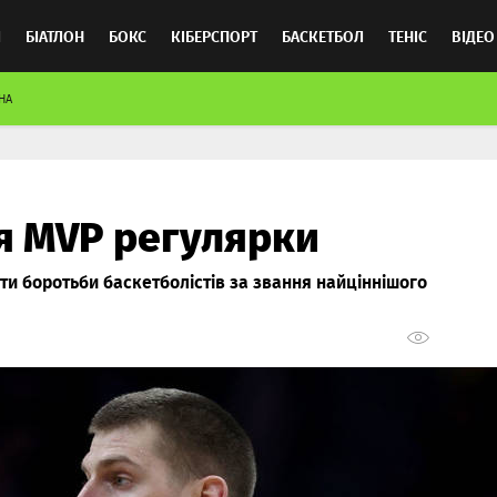
Л
БІАТЛОН
БОКС
КІБЕРСПОРТ
БАСКЕТБОЛ
ТЕНІС
ВІДЕО
НА
ня MVP регулярки
и боротьби баскетболістів за звання найціннішого