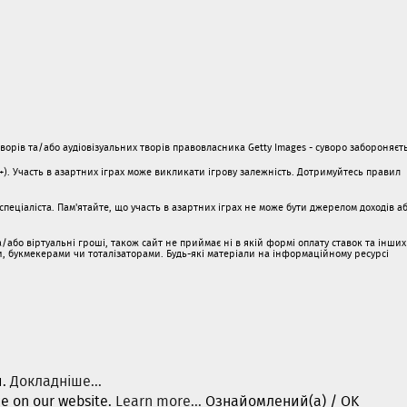
орів та/або аудіовізуальних творів правовласника Getty Images - суворо забороняєть
1+). Участь в азартних іграх може викликати ігрову залежність. Дотримуйтесь правил
пеціаліста. Пам'ятайте, що участь в азартних іграх не може бути джерелом доходів а
/або віртуальні гроші, також сайт не приймає ні в якій формі оплату ставок та інших
ми, букмекерами чи тоталізаторами. Будь-які матеріали на інформаційному ресурсі
и.
Докладніше...
ce on our website.
Learn more...
Ознайомлений(а) / OK