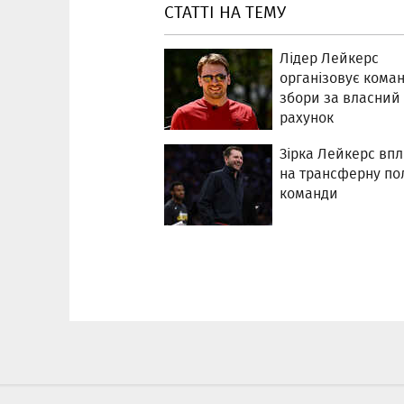
СТАТТІ НА ТЕМУ
Лідер Лейкерс
організовує коман
збори за власний
рахунок
Зірка Лейкерс вп
на трансферну по
команди