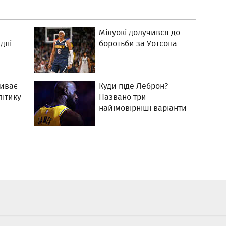
Мілуокі долучився до
дні
боротьби за Уотсона
ливає
Куди піде Леброн?
літику
Названо три
найімовірніші варіанти