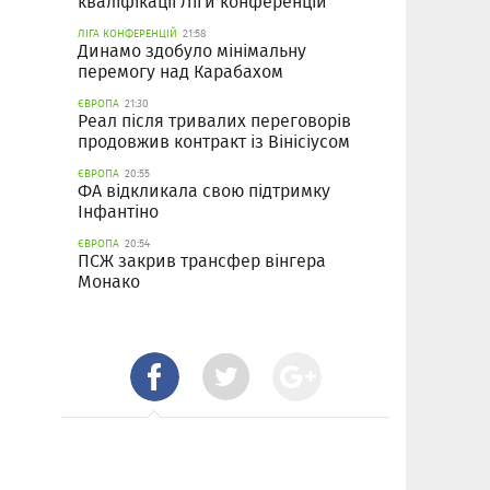
кваліфікації Ліги конференцій
ЛІГА КОНФЕРЕНЦІЙ
21:58
Динамо здобуло мінімальну
перемогу над Карабахом
ЄВРОПА
21:30
Реал після тривалих переговорів
продовжив контракт із Вінісіусом
ЄВРОПА
20:55
ФА відкликала свою підтримку
Інфантіно
ЄВРОПА
20:54
ПСЖ закрив трансфер вінгера
Монако