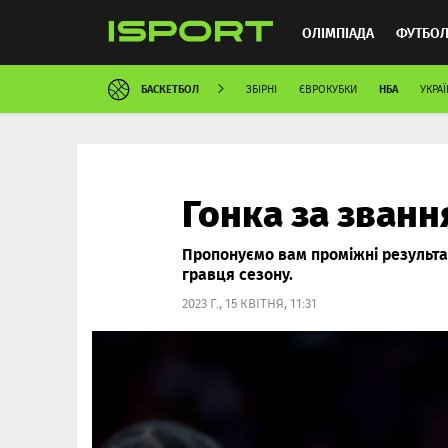
ОЛІМПІАДА
ФУТБО
БАСКЕТБОЛ
НБА
ЗБІРНІ
ЄВРОКУБКИ
УКРАЇ
ММА
АВТОСПОРТ
Гонка за зван
Пропонуємо вам проміжні результат
гравця сезону.
2023 Г., 15 КВІТНЯ, 11:31