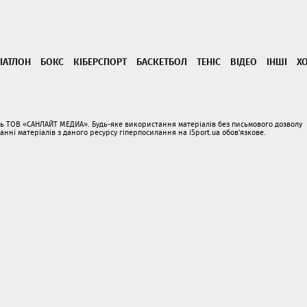
ІАТЛОН
БОКС
КІБЕРСПОРТ
БАСКЕТБОЛ
ТЕНІС
ВІДЕО
ІНШІ
Х
ать ТОВ «САНЛАЙТ МЕДИА». Будь-яке використання матеріалів без письмового дозволу
і матеріалів з даного ресурсу гіперпосилання на iSport.ua обов'язкове.