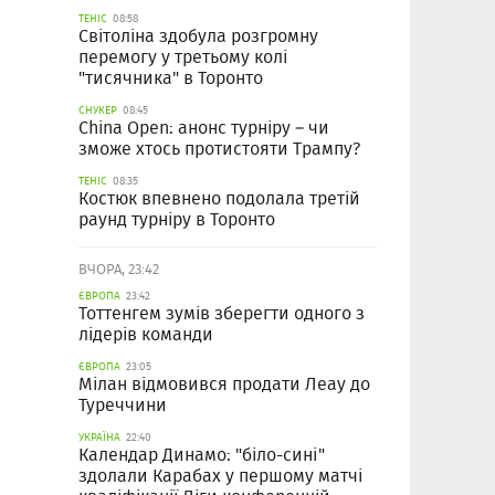
ТЕНІС
08:58
Світоліна здобула розгромну
перемогу у третьому колі
"тисячника" в Торонто
СНУКЕР
08:45
China Open: анонс турніру – чи
зможе хтось протистояти Трампу?
ТЕНІС
08:35
Костюк впевнено подолала третій
раунд турніру в Торонто
ВЧОРА, 23:42
ЄВРОПА
23:42
Тоттенгем зумів зберегти одного з
лідерів команди
ЄВРОПА
23:05
Мілан відмовився продати Леау до
Туреччини
УКРАЇНА
22:40
Календар Динамо: "біло-сині"
здолали Карабах у першому матчі