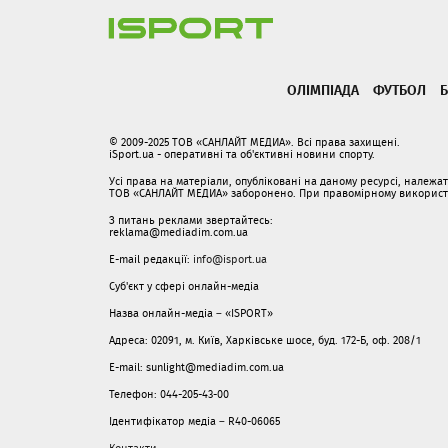
ОЛІМПІАДА
ФУТБОЛ
Б
© 2009-2025 ТОВ «САНЛАЙТ МЕДИА». Всі права захищені.
iSport.ua - оперативні та об'єктивні новини спорту.
Усі права на матеріали, опубліковані на даному ресурсі, належ
ТОВ «САНЛАЙТ МЕДИА» заборонено. При правомірному використанн
З питань реклами звертайтесь:
reklama@mediadim.com.ua
E-mail редакції:
info@isport.ua
Суб'єкт у сфері онлайн-медіа
Назва онлайн-медіа – «ISPORT»
Адреса: 02091, м. Київ, Харківське шосе, буд. 172-Б, оф. 208/1
E-mail: sunlight@mediadim.com.ua
Телефон: 044-205-43-00
Ідентифікатор медіа – R40-06065