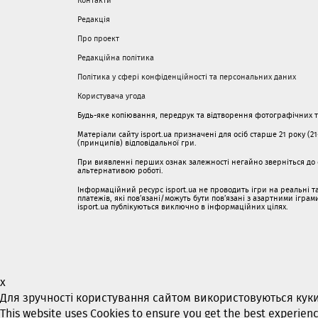
Контакти
Редакція
Про проект
Редакційна політика
Політика у сфері конфіденційності та персональних даних
Користувача угода
Будь-яке копіювання, передрук та відтворення фотографічних тв
Матеріали сайту isport.ua призначені для осіб старше 21 року (2
(принципів) відповідальної гри.
При виявленні перших ознак залежності негайно зверніться до с
альтернативою роботі.
Інформаційний ресурс isport.ua не проводить ігри на реальні та
платежів, які пов’язані/можуть бути пов’язані з азартними ігра
isport.ua публікуються виключно в інформаційних цілях.
x
Для зручності користування сайтом використовуються кук
This website uses Cookies to ensure you get the best experien