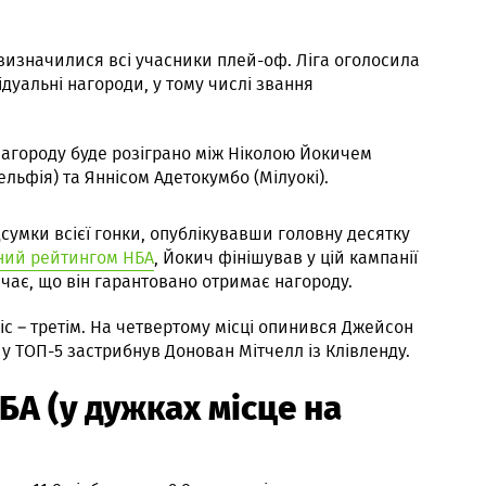
 визначилися всі учасники плей-оф. Ліга оголосила
відуальні нагороди, у тому числі звання
 нагороду буде розіграно між Ніколою Йокичем
льфія) та Яннісом Адетокумбо (Мілуокі).
сумки всієї гонки, опублікувавши головну десятку
ний рейтингом НБА
, Йокич фінішував у цій кампанії
ачає, що він гарантовано отримає нагороду.
іс – третім. На четвертому місці опинився Джейсон
е у ТОП-5 застрибнув Донован Мітчелл із Клівленду.
БА (у дужках місце на