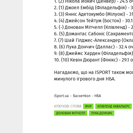
1. (2) Нікола Йокич (Денвер) - 24.5 о
2. (1) Джоел Ембіід (Філадельфія) - 3
3. (3) Янніс Адетокумбо (Мілуокі) - 3
4. (4) Джейсон Тейтум (Бостон) - 30.
5. (-) Донован Мітчелл (Клівленд) - 
6. (5) Домантас Сабоніс (Сакраменто)
7. (7) Шай Гілджес-Александер (Окла
8. (6) Лука Дончич (Даллас) - 32.4 о
9. (8) Джеймс Харден (Філадельфія) -
10. (10) Кевін Дюрант (Фінікс) - 29.1
Нагадаємо, що на ISPORT також м
минулого ігрового дня НБА.
iSport.ua
Баскетбол
НБА
КЛЮЧОВІ СЛОВА:
MVP
КЛІВЛЕНД КАВАЛЬЄРС
ДОНОВАН МІТЧЕЛЛ
ЛУКА ДОНЧИЧ