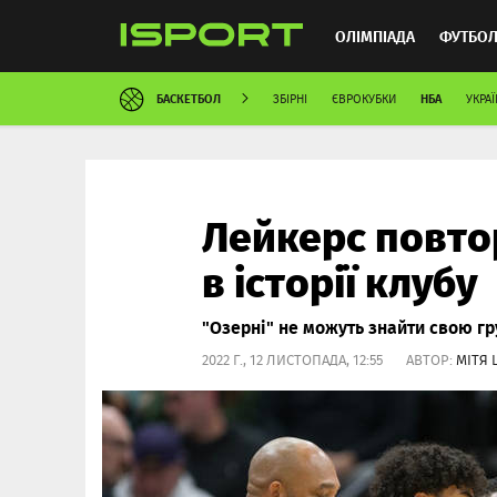
ОЛІМПІАДА
ФУТБО
БАСКЕТБОЛ
НБА
ЗБІРНІ
ЄВРОКУБКИ
УКРАЇ
ММА
АВТОСПОРТ
Лейкерс повто
в історії клубу
"Озерні" не можуть знайти свою гр
2022 Г., 12 ЛИСТОПАДА, 12:55 АВТОР:
МІТЯ