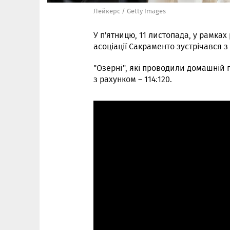
Лейкерс / Getty Images
У п'ятницю, 11 листопада, у рамка
асоціації Сакраменто зустрічався 
"Озерні", які проводили домашній
з рахунком – 114:120.