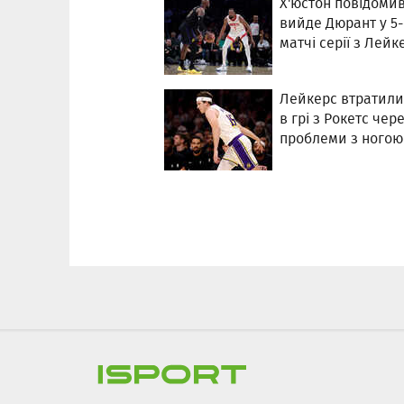
Х'юстон повідомив
вийде Дюрант у 5
матчі серії з Лейк
Лейкерс втратили
в грі з Рокетс чер
проблеми з ногою