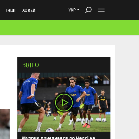
ІНШІ
ХОКЕЙ
УКР
ВІДЕО
Мудрик приєднався до Челсі на