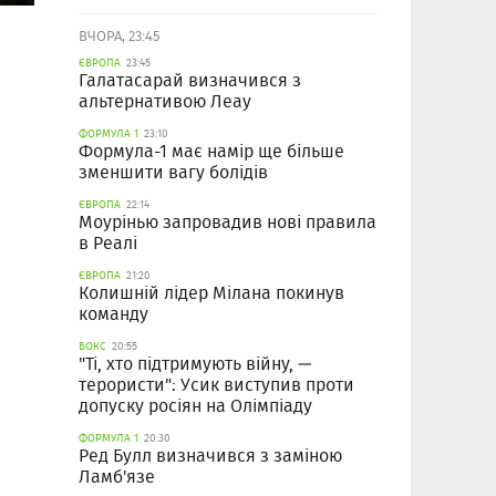
ВЧОРА, 23:45
ЄВРОПА
23:45
Галатасарай визначився з
альтернативою Леау
ФОРМУЛА 1
23:10
Формула-1 має намір ще більше
зменшити вагу болідів
ЄВРОПА
22:14
Моурінью запровадив нові правила
в Реалі
ЄВРОПА
21:20
Колишній лідер Мілана покинув
команду
БОКС
20:55
"Ті, хто підтримують війну, —
терористи": Усик виступив проти
допуску росіян на Олімпіаду
ФОРМУЛА 1
20:30
Ред Булл визначився з заміною
Ламб'язе