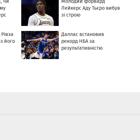
, чи
Молодий форвард
-му
Лейкерс Аду Тьєро вибув
ерс
зі строю
 Рівза
Даллас встановив
ез його
рекорд НБА за
результативністю