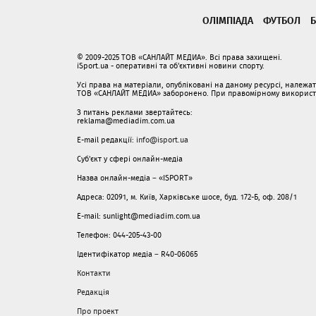
ОЛІМПІАДА
ФУТБОЛ
Б
© 2009-2025 ТОВ «САНЛАЙТ МЕДИА». Всі права захищені.
iSport.ua - оперативні та об'єктивні новини спорту.
Усі права на матеріали, опубліковані на даному ресурсі, належ
ТОВ «САНЛАЙТ МЕДИА» заборонено. При правомірному використанн
З питань реклами звертайтесь:
reklama@mediadim.com.ua
E-mail редакції:
info@isport.ua
Суб'єкт у сфері онлайн-медіа
Назва онлайн-медіа – «ISPORT»
Адреса: 02091, м. Київ, Харківське шосе, буд. 172-Б, оф. 208/1
E-mail: sunlight@mediadim.com.ua
Телефон: 044-205-43-00
Ідентифікатор медіа – R40-06065
Контакти
Редакція
Про проект