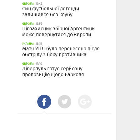
ЄВРОПА
19:45
Син футбольної легенди
залишився без клубу
ЄВРОПА
18:55
Півзахисник збірної Аргентини
може повернутися до Європи
УКРАЇНА
18:15
Матч УПЛ було перенесено після
обстрілу з боку противника
ЄВРОПА
17:40
Ліверпуль готує серйозну
пропозицію щодо Барколя