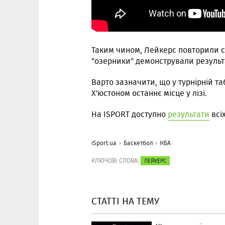
Таким чином, Лейкерс повторили св
"озерники" демонстрували результат
Варто зазначити, що у турнірній та
Х'юстоном останнє місце у лізі.
На ISPORT доступно
результати
всіх
iSport.ua
Баскетбол
НБА
КЛЮЧОВІ СЛОВА:
ЛЕЙКЕРС
СТАТТІ НА ТЕМУ