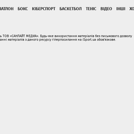
ІАТЛОН
БОКС
КІБЕРСПОРТ
БАСКЕТБОЛ
ТЕНІС
ВІДЕО
ІНШІ
Х
ать ТОВ «САНЛАЙТ МЕДИА». Будь-яке використання матеріалів без письмового дозволу
і матеріалів з даного ресурсу гіперпосилання на iSport.ua обов'язкове.