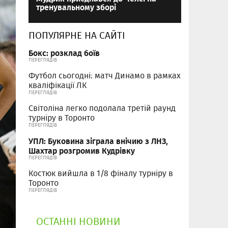
тренувальному зборі
ПОПУЛЯРНЕ НА САЙТІ
Бокс: розклад боїв
ПЕРЕГЛЯДІВ
Футбол сьогодні: матч Динамо в рамках
кваліфікації ЛК
ПЕРЕГЛЯДІВ
Світоліна легко подолала третій раунд
турніру в Торонто
ПЕРЕГЛЯДІВ
УПЛ: Буковина зіграла внічию з ЛНЗ,
Шахтар розгромив Кудрівку
ПЕРЕГЛЯДІВ
Костюк вийшла в 1/8 фіналу турніру в
Торонто
ПЕРЕГЛЯДІВ
ОСТАННІ НОВИНИ