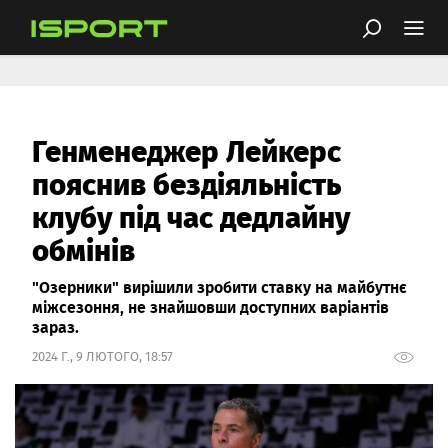
Генменеджер Лейкерс
пояснив бездіяльність
клубу під час дедлайну
обмінів
"Озерники" вирішили зробити ставку на майбутнє
міжсезоння, не знайшовши доступних варіантів
зараз.
2024 Г., 9 ЛЮТОГО, 18:57