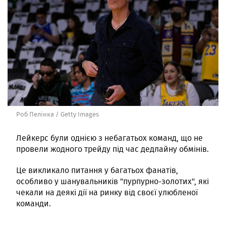
Роб Пелінка / Getty Images
Лейкерс були однією з небагатьох команд, що не
провели жодного трейду під час дедлайну обмінів.
Це викликало питання у багатьох фанатів,
особливо у шанувальників "пурпурно-золотих", які
чекали на деякі дії на ринку від своєї улюбленої
команди.