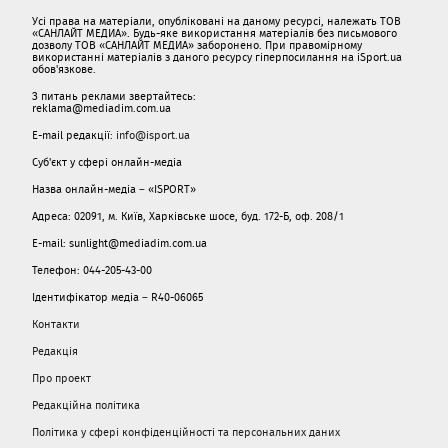
Усі права на матеріали, опубліковані на даному ресурсі, належать ТОВ
«САНЛАЙТ МЕДИА». Будь-яке використання матеріалів без письмового
дозволу ТОВ «САНЛАЙТ МЕДИА» заборонено. При правомірному
використанні матеріалів з даного ресурсу гіперпосилання на iSport.ua
обов'язкове.
З питань реклами звертайтесь:
reklama@mediadim.com.ua
E-mail редакції:
info@isport.ua
Суб'єкт у сфері онлайн-медіа
Назва онлайн-медіа – «ISPORT»
Адреса: 02091, м. Київ, Харківське шосе, буд. 172-Б, оф. 208/1
E-mail: sunlight@mediadim.com.ua
Телефон: 044-205-43-00
Ідентифікатор медіа – R40-06065
Контакти
Редакція
Про проект
Редакційна політика
Політика у сфері конфіденційності та персональних даних