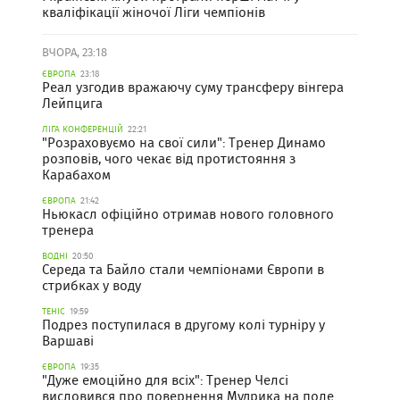
кваліфікації жіночої Ліги чемпіонів
ВЧОРА, 23:18
ЄВРОПА
23:18
Реал узгодив вражаючу суму трансферу вінгера
Лейпцига
ЛІГА КОНФЕРЕНЦІЙ
22:21
"Розраховуємо на свої сили": Тренер Динамо
розповів, чого чекає від протистояння з
Карабахом
ЄВРОПА
21:42
Ньюкасл офіційно отримав нового головного
тренера
ВОДНІ
20:50
Середа та Байло стали чемпіонами Європи в
стрибках у воду
ТЕНІС
19:59
Подрез поступилася в другому колі турніру у
Варшаві
ЄВРОПА
19:35
"Дуже емоційно для всіх": Тренер Челсі
висловився про повернення Мудрика на поле