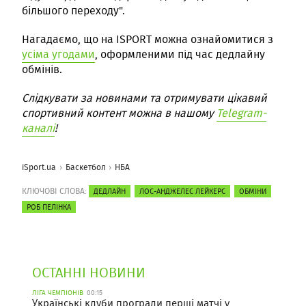
більшого переходу".
Нагадаємо, що на ISPORT можна ознайомитися з
усіма угодами
, оформленими під час дедлайну
обмінів.
Слідкувати за новинами та отримувати цікавий
спортивний контент можна в нашому
Telegram-
каналі
!
iSport.ua
Баскетбол
НБА
КЛЮЧОВІ СЛОВА:
ДЕДЛАЙН
ЛОС-АНДЖЕЛЕС ЛЕЙКЕРС
ОБМІНИ
РОБ ПЕЛІНКА
ОСТАННІ НОВИНИ
ЛІГА ЧЕМПІОНІВ
00:15
Українські клуби програли перші матчі у