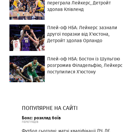
переграла Лейкерс, Детройт
здолав Клівленд
Плей-оф НБА: Лейкерс зазнали
другої поразки від Х'юстона,
Детройт здолав Орландо
Плей-оф НБА: Бостон із Шульгою
розгромив Філадельфію, Лейкерс
поступилися Х'юстону
ПОПУЛЯРНЕ НА САЙТІ
Бокс: розклад боїв
ПЕРЕГЛЯДІВ
Футбол сьогодні: матчі кваліфікації ЛЧ, ЛЄ