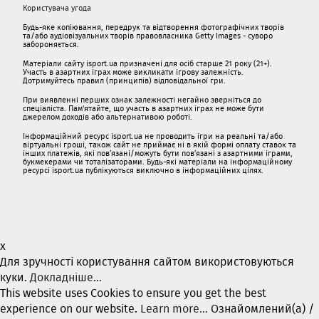
Користувача угода
Будь-яке копіювання, передрук та відтворення фотографічних творів
та/або аудіовізуальних творів правовласника Getty Images - суворо
забороняється.
Матеріали сайту isport.ua призначені для осіб старше 21 року (21+).
Участь в азартних іграх може викликати ігрову залежність.
Дотримуйтесь правил (принципів) відповідальної гри.
При виявленні перших ознак залежності негайно зверніться до
спеціаліста. Пам'ятайте, що участь в азартних іграх не може бути
джерелом доходів або альтернативою роботі.
Інформаційний ресурс isport.ua не проводить ігри на реальні та/або
віртуальні гроші, також сайт не приймає ні в якій формі оплату ставок та
інших платежів, які пов’язані/можуть бути пов’язані з азартними іграми,
букмекерами чи тоталізаторами. Будь-які матеріали на інформаційному
ресурсі isport.ua публікуються виключно в інформаційних цілях.
x
Для зручності користування сайтом використовуються
куки.
Докладніше...
This website uses Cookies to ensure you get the best
experience on our website.
Learn more...
Ознайомлений(а) /