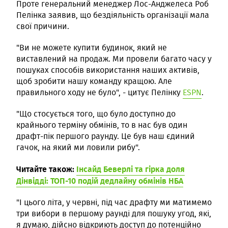
Проте генеральний менеджер Лос-Анджелеса Роб
Пелінка заявив, що бездіяльність організації мала
свої причини.
"Ви не можете купити будинок, який не
виставлений на продаж. Ми провели багато часу у
пошуках способів використання наших активів,
щоб зробити нашу команду кращою. Але
правильного ходу не було", - цитує Пелінку
ESPN
.
"Що стосується того, що було доступно до
крайнього терміну обмінів, то в нас був один
драфт-пік першого раунду. Це був наш єдиний
гачок, на який ми ловили рибу".
Читайте також:
Інсайд Беверлі та гірка доля
Дінвідді: ТОП-10 подій дедлайну обмінів НБА
"І цього літа, у червні, під час драфту ми матимемо
три вибори в першому раунді для пошуку угод, які,
я думаю, дійсно відкриють доступ до потенційно