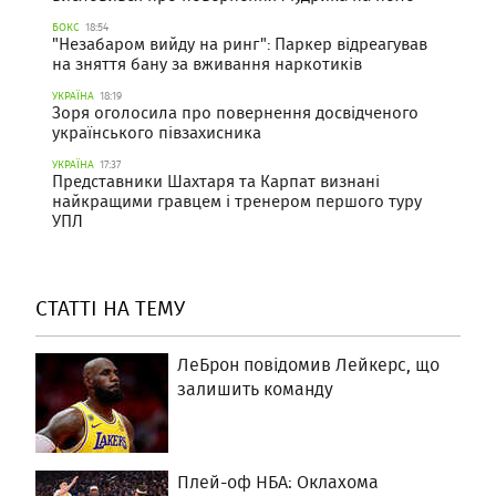
БОКС
18:54
"Незабаром вийду на ринг": Паркер відреагував
на зняття бану за вживання наркотиків
УКРАЇНА
18:19
Зоря оголосила про повернення досвідченого
українського півзахисника
УКРАЇНА
17:37
Представники Шахтаря та Карпат визнані
найкращими гравцем і тренером першого туру
УПЛ
СТАТТІ НА ТЕМУ
ЛеБрон повідомив Лейкерс, що
залишить команду
Плей-оф НБА: Оклахома