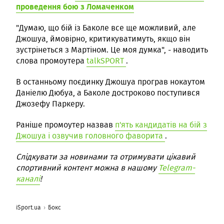
проведення бою з Ломаченком
"Думаю, що бій із Баколе все ще можливий, але
Джошуа, ймовірно, критикуватимуть, якщо він
зустрінеться з Мартіном. Це моя думка", - наводить
слова промоутера
talkSPORT
.
В останньому поєдинку Джошуа програв нокаутом
Даніелю Дюбуа, а Баколе достроково поступився
Джозефу Паркеру.
Раніше промоутер назвав
п'ять кандидатів на бій з
Джошуа і озвучив головного фаворита
.
Слідкувати за новинами та отримувати цікавий
спортивний контент можна в нашому
Telegram-
каналі
!
iSport.ua
Бокс