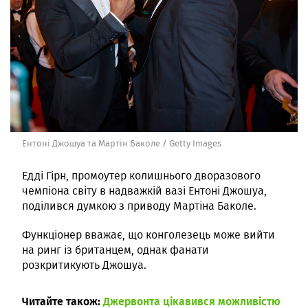
Ентоні Джошуа та Мартін Баколе / Getty Images
Едді Гірн, промоутер колишнього дворазового
чемпіона світу в надважкій вазі Ентоні Джошуа,
поділився думкою з приводу Мартіна Баколе.
Функціонер вважає, що конголезець може вийти
на ринг із британцем, однак фанати
розкритикують Джошуа.
Читайте також:
Джервонта цікавився можливістю