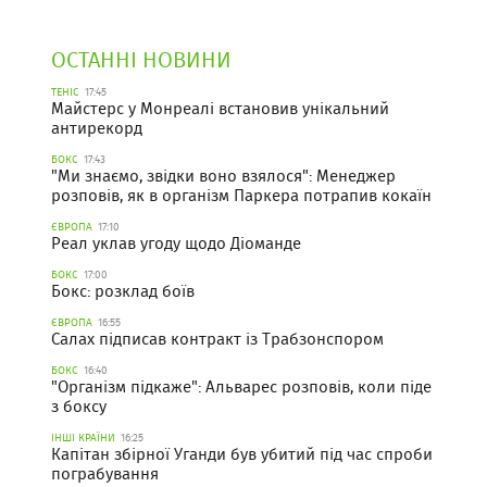
ОСТАННІ НОВИНИ
ТЕНІС
17:45
Майстерс у Монреалі встановив унікальний
антирекорд
БОКС
17:43
"Ми знаємо, звідки воно взялося": Менеджер
розповів, як в організм Паркера потрапив кокаїн
ЄВРОПА
17:10
Реал уклав угоду щодо Діоманде
БОКС
17:00
Бокс: розклад боїв
ЄВРОПА
16:55
Салах підписав контракт із Трабзонспором
БОКС
16:40
"Організм підкаже": Альварес розповів, коли піде
з боксу
ІНШІ КРАЇНИ
16:25
Капітан збірної Уганди був убитий під час спроби
пограбування