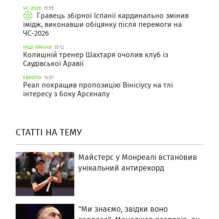
ЧС-2026
15:55
Гравець збірної Іспанії кардинально змінив
імідж, виконавши обіцянку після перемоги на
ЧС-2026
ІНШІ КРАЇНИ
15:12
Колишній тренер Шахтаря очолив клуб із
Саудівської Аравії
ЄВРОПА
14:51
Реал покращив пропозицію Вінісіусу на тлі
інтересу з боку Арсеналу
СТАТТІ НА ТЕМУ
Майстерс у Монреалі встановив
унікальний антирекорд
"Ми знаємо, звідки воно