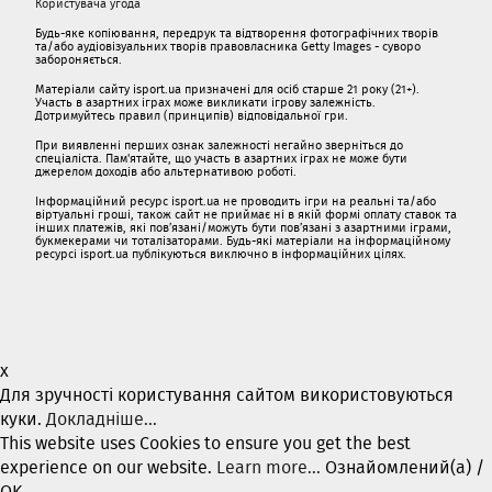
Користувача угода
Будь-яке копіювання, передрук та відтворення фотографічних творів
та/або аудіовізуальних творів правовласника Getty Images - суворо
забороняється.
Матеріали сайту isport.ua призначені для осіб старше 21 року (21+).
Участь в азартних іграх може викликати ігрову залежність.
Дотримуйтесь правил (принципів) відповідальної гри.
При виявленні перших ознак залежності негайно зверніться до
спеціаліста. Пам'ятайте, що участь в азартних іграх не може бути
джерелом доходів або альтернативою роботі.
Інформаційний ресурс isport.ua не проводить ігри на реальні та/або
віртуальні гроші, також сайт не приймає ні в якій формі оплату ставок та
інших платежів, які пов’язані/можуть бути пов’язані з азартними іграми,
букмекерами чи тоталізаторами. Будь-які матеріали на інформаційному
ресурсі isport.ua публікуються виключно в інформаційних цілях.
x
Для зручності користування сайтом використовуються
куки.
Докладніше...
This website uses Cookies to ensure you get the best
experience on our website.
Learn more...
Ознайомлений(а) /
OK