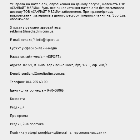
Усі права на матеріали, опубліковані на даному ресурсі, належать ТОВ
«САНЛАЙТ МЕДИА». Будь-яке використання матеріалів без письмового
дозволу ТОВ «САНЛАЙТ МЕДИА» заборонено. При правомірному
використанні матеріалів з даного ресурсу гіперпосилання на iSport.ua
обов'язкове.
З питань реклами звертайтесь:
reklama@mediadim.com.ua
E-mail редакції:
info@isport.ua
Суб'єкт у сфері онлайн-медіа
Назва онлайн-медіа – «ISPORT»
Адреса: 02091, м. Київ, Харківське шосе, буд. 172-Б, оф. 208/1
E-mail: sunlight@mediadim.com.ua
Телефон: 044-205-43-00
Ідентифікатор медіа – R40-06065
Контакти
Редакція
Про проект
Редакційна політика
Політика у сфері конфіденційності та персональних даних