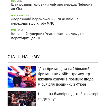
НБА
09:53
Шак розвіяв головний міф про перехід Леброна
до Сіксерс
ІНШІ КРАЇНИ
09:21
Дворазовий переможець Ліги чемпіонів
переходить до клубу МЛС
ММА
08:43
Колишній суперник Усика пояснив, чому не
переходить до UFC
СТАТТІ НА ТЕМУ
"Два британці та найбільший
британський бій": Промоутер
Джошуа озвучив позицію щодо
місця для поєдинку з Ф'юрі
Названа ймовірна дата бою Ф'юрі
та Джошуа