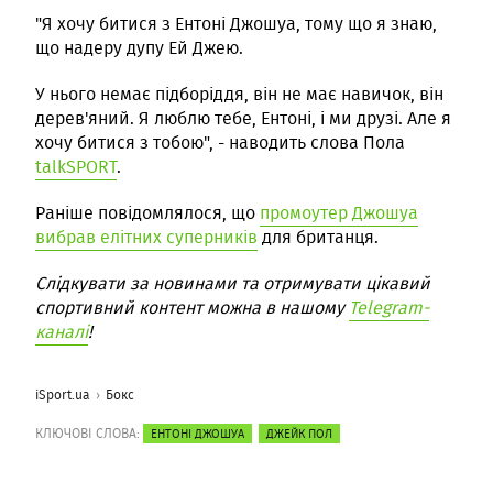
"Я хочу битися з Ентоні Джошуа, тому що я знаю,
що надеру дупу Ей Джею.
У нього немає підборіддя, він не має навичок, він
дерев'яний. Я люблю тебе, Ентоні, і ми друзі. Але я
хочу битися з тобою", - наводить слова Пола
talkSPORT
.
Раніше повідомлялося, що
промоутер Джошуа
вибрав елітних суперників
для британця.
Слідкувати за новинами та отримувати цікавий
спортивний контент можна в нашому
Telegram-
каналі
!
iSport.ua
Бокс
КЛЮЧОВІ СЛОВА:
ЕНТОНІ ДЖОШУА
ДЖЕЙК ПОЛ