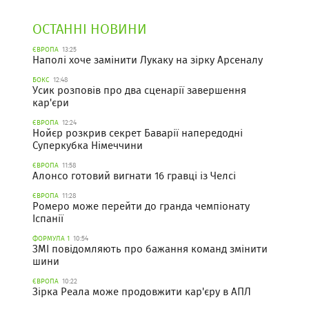
ОСТАННІ НОВИНИ
ЄВРОПА
13:25
Наполі хоче замінити Лукаку на зірку Арсеналу
БОКС
12:48
Усик розповів про два сценарії завершення
кар'єри
ЄВРОПА
12:24
Нойєр розкрив секрет Баварії напередодні
Суперкубка Німеччини
ЄВРОПА
11:58
Алонсо готовий вигнати 16 гравці із Челсі
ЄВРОПА
11:28
Ромеро може перейти до гранда чемпіонату
Іспанії
ФОРМУЛА 1
10:54
ЗМІ повідомляють про бажання команд змінити
шини
ЄВРОПА
10:22
Зірка Реала може продовжити кар'єру в АПЛ