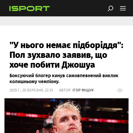
"У нього немає підборіддя":
Пол зухвало заявив, що
хоче побити Джошуа
Боксуючий блогер кинув самовпевнений виклик
колишньому чемпіону.
2025 Г., 20 БЕРЕЗНЯ, 22:33 АВТОР:
ІГОР МІЩУК