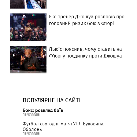
Екс-тренер Джошуа розповів про
головний ризик бою з Ф'юрі
Льюїс пояснив, чому ставить на
Ф'юрі у поєдинку проти Джошуа
ПОПУЛЯРНЕ НА САЙТІ
Бокс: розклад боїв
ПЕРЕГЛЯДІВ
Футбол сьогодні: матчі УПЛ Буковина,
Оболонь
ПЕРЕГЛЯДІВ