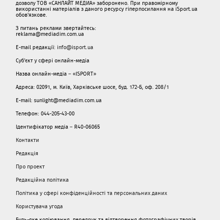
дозволу ТОВ «САНЛАЙТ МЕДИА» заборонено. При правомірному
використанні матеріалів з даного ресурсу гіперпосилання на iSport.ua
обов'язкове.
З питань реклами звертайтесь:
reklama@mediadim.com.ua
E-mail редакції:
info@isport.ua
Суб'єкт у сфері онлайн-медіа
Назва онлайн-медіа – «ISPORT»
Адреса: 02091, м. Київ, Харківське шосе, буд. 172-Б, оф. 208/1
E-mail: sunlight@mediadim.com.ua
Телефон: 044-205-43-00
Ідентифікатор медіа – R40-06065
Контакти
Редакція
Про проект
Редакційна політика
Політика у сфері конфіденційності та персональних даних
Користувача угода
Будь-яке копіювання, передрук та відтворення фотографічних творів