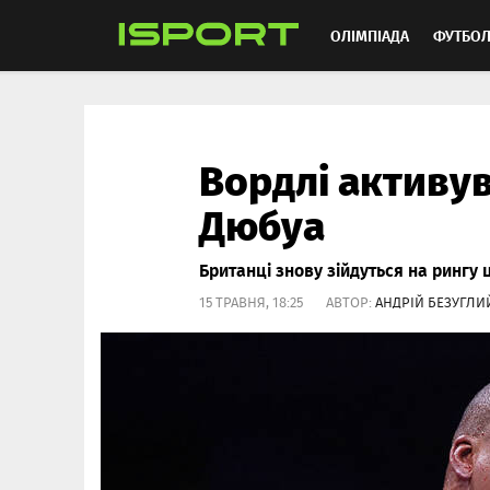
ОЛІМПІАДА
ФУТБО
ММА
АВТОСПОРТ
Вордлі активу
Дюбуа
Британці знову зійдуться на рингу 
15 ТРАВНЯ, 18:25 АВТОР:
АНДРІЙ БЕЗУГЛИ