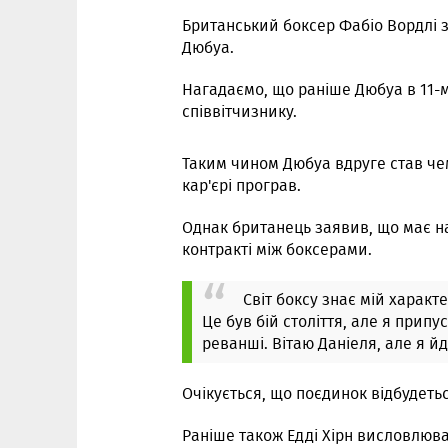
Британський боксер Фабіо Вордлі 
Дюбуа.
Нагадаємо, що раніше Дюбуа в 11-м
співвітчизнику.
Таким чином Дюбуа вдруге став чем
кар'єрі програв.
Однак британець заявив, що має на
контракті між боксерами.
Світ боксу знає мій характе
Це був бій століття, але я припу
реванші. Вітаю Даніеля, але я йд
Очікується, що поєдинок відбудетьс
Раніше також Едді Хірн висловлюв