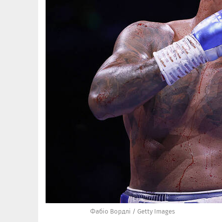
Фабіо Вордлі / Getty Images