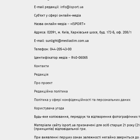
E-mail редакції:
info@isport.ua
Суб'єкт у сфері онлайн-медіа
Назва онлайн-медіа – «ISPORT»
Адреса: 02091, м. Київ, Харківське шосе, буд. 172-Б, оф. 208/1
E-mail: sunlight@mediadim.com.ua
Телефон: 044-205-43-00
Ідентифікатор медіа – R40-06065
Контакти
Редакція
Про проект
Редакційна політика
Політика у сфері конфіденційності та персональних даних
Користувача угода
Будь-яке копіювання, передрук та відтворення фотографічних тв
Матеріали сайту isport.ua призначені для осіб старше 21 року (2
(принципів) відповідальної гри.
При виявленні перших ознак залежності негайно зверніться до с