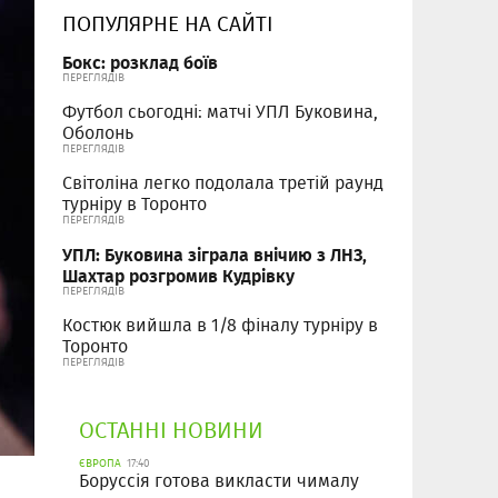
ПОПУЛЯРНЕ НА САЙТІ
Бокс: розклад боїв
ПЕРЕГЛЯДІВ
Футбол сьогодні: матчі УПЛ Буковина,
Оболонь
ПЕРЕГЛЯДІВ
Світоліна легко подолала третій раунд
турніру в Торонто
ПЕРЕГЛЯДІВ
УПЛ: Буковина зіграла внічию з ЛНЗ,
Шахтар розгромив Кудрівку
ПЕРЕГЛЯДІВ
Костюк вийшла в 1/8 фіналу турніру в
Торонто
ПЕРЕГЛЯДІВ
ОСТАННІ НОВИНИ
ЄВРОПА
17:40
Боруссія готова викласти чималу