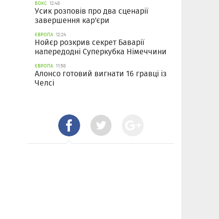
БОКС
12:48
Усик розповів про два сценарії
завершення кар'єри
ЄВРОПА
12:24
Нойєр розкрив секрет Баварії
напередодні Суперкубка Німеччини
ЄВРОПА
11:58
Алонсо готовий вигнати 16 гравці із
Челсі