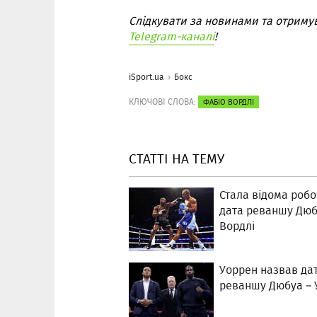
Слідкувати за новинами та отриму
Telegram-каналі
!
iSport.ua
Бокс
КЛЮЧОВІ СЛОВА:
ФАБІО ВОРДЛІ
СТАТТІ НА ТЕМУ
Стала відома роб
дата реваншу Дюб
Вордлі
Уоррен назвав да
реваншу Дюбуа – 