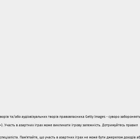
орів та/або аудіовізуальних творів правовласника Getty Images - суворо забороняєть
1+). Участь в азартних іграх може викликати ігрову залежність. Дотримуйтесь правил
пеціаліста. Пам'ятайте, що участь в азартних іграх не може бути джерелом доходів а