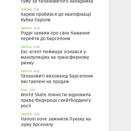
суму за талановитого нападника
УКРАЇНА
17:10
Харків пробився до кваліфікації
Кубка Європи
ЄВРОПА
16:25
Родрі заявив про своє бажання
перейти до Барселони
ЄВРОПА
14:49
Екс-агент Неймара зізнався у
маніпуляціях на трансферному
ринку
ЄВРОПА
14:22
Талановиті вихованці Барселони
виставлені на продаж
ІНШІ
13:45
World Skate повністю відновила
права Федерації скейтбордингу
росії
ЄВРОПА
13:25
Наполі хоче замінити Лукаку на
зірку Арсеналу