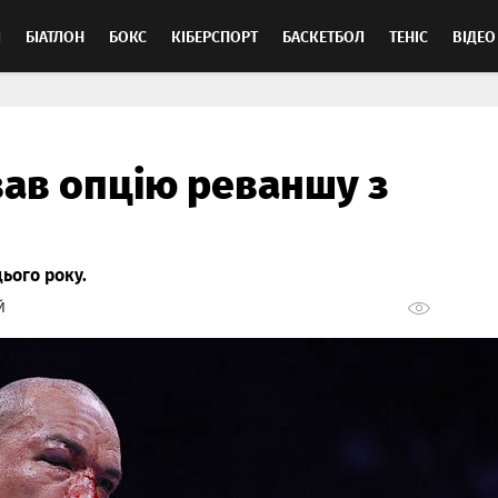
Л
БІАТЛОН
БОКС
КІБЕРСПОРТ
БАСКЕТБОЛ
ТЕНІС
ВІДЕО
вав опцію реваншу з
цього року.
Й