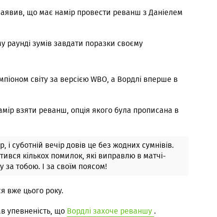
заявив, що має намір провести реванш з Даніелем
у раунді зумів завдати поразки своєму
піоном світу за версією WBO, а Вордлі вперше в
мір взяти реванш, опція якого була прописана в
р, і суботній вечір довів це без жодних сумнівів.
стився кількох помилок, які виправлю в матчі-
у за тобою. І за своїм поясом!
я вже цього року.
ав упевненість, що
Вордлі захоче реваншу
.