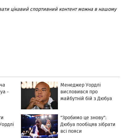
вати цікавий спортивний контент можна в нашому
оча
Менеджер Уордлі
уа -
висловився про
майбутній бій з Дюбуа
ти
"Зробимо це знову":
Уордлі
Дюбуа пообіцяв зібрати
всі пояси