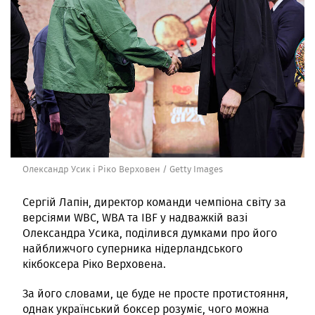
Олександр Усик і Ріко Верховен / Getty Images
Сергій Лапін, директор команди чемпіона світу за
версіями WBC, WBA та IBF у надважкій вазі
Олександра Усика, поділився думками про його
найближчого суперника нідерландського
кікбоксера Ріко Верховена.
За його словами, це буде не просте протистояння,
однак український боксер розуміє, чого можна