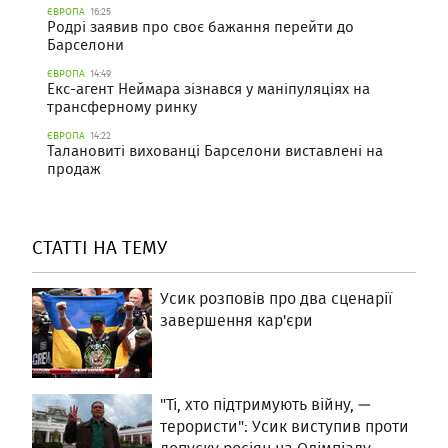
ЄВРОПА
16:25
Родрі заявив про своє бажання перейти до
Барселони
ЄВРОПА
14:49
Екс-агент Неймара зізнався у маніпуляціях на
трансферному ринку
ЄВРОПА
14:22
Талановиті вихованці Барселони виставлені на
продаж
СТАТТІ НА ТЕМУ
Усик розповів про два сценарії
завершення кар'єри
"Ті, хто підтримують війну, —
терористи": Усик виступив проти