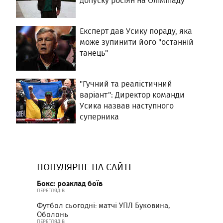
допуску росіян на Олімпіаду
Експерт дав Усику пораду, яка
може зупинити його "останній
танець"
"Гучний та реалістичний
варіант": Директор команди
Усика назвав наступного
суперника
ПОПУЛЯРНЕ НА САЙТІ
Бокс: розклад боїв
ПЕРЕГЛЯДІВ
Футбол сьогодні: матчі УПЛ Буковина,
Оболонь
ПЕРЕГЛЯДІВ