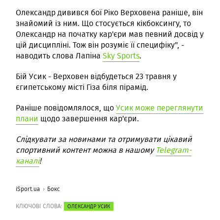
Олександр дивився бої Ріко Верховена раніше, він
знайомий із ним. Що стосується кікбоксингу, то
Олександр на початку кар'єри мав певний досвід у
цій дисципліні. Тож він розуміє її специфіку", -
наводить слова Лапіна
Sky Sports
.
Бій Усик - Верховен відбудеться 23 травня у
єгипетському місті Гіза біля пірамід.
Раніше повідомлялося, що
Усик може переглянути
плани
щодо завершення кар'єри.
Слідкувати за новинами та отримувати цікавий
спортивний контент можна в нашому
Telegram-
каналі
!
iSport.ua
Бокс
КЛЮЧОВІ СЛОВА:
ОЛЕКСАНДР УСИК