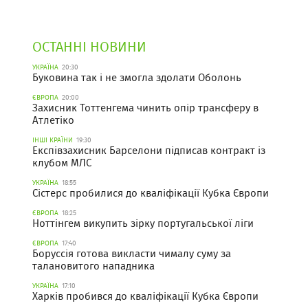
ОСТАННІ НОВИНИ
УКРАЇНА
20:30
Буковина так і не змогла здолати Оболонь
ЄВРОПА
20:00
Захисник Тоттенгема чинить опір трансферу в
Атлетіко
ІНШІ КРАЇНИ
19:30
Експівзахисник Барселони підписав контракт із
клубом МЛС
УКРАЇНА
18:55
Сістерс пробилися до кваліфікації Кубка Європи
ЄВРОПА
18:25
Ноттінгем викупить зірку португальської ліги
ЄВРОПА
17:40
Боруссія готова викласти чималу суму за
талановитого нападника
УКРАЇНА
17:10
Харків пробився до кваліфікації Кубка Європи