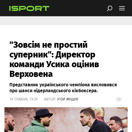
"Зовсім не простий
суперник": Директор
команди Усика оцінив
Верховена
Представник українського чемпіона висловився
про шанси нідерландського кікбоксера.
19 ТРАВНЯ, 13:29 АВТОР:
ІГОР МІЩУК