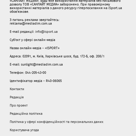
«САНЛАЙТ МЕДИА». Будь-яке використання матеріалів без письмового
дозволу ТОВ «САНЛАЙТ МЕДИА» заборонено. При правомірному
використанні матеріалів з даного ресурсу гіперпосилання на iSport.ua
обов'язкове.
З питань реклами звертайтесь:
reklama@mediadim.com.ua
E-mail редакції:
info@isport.ua
Суб'єкт у сфері онлайн-медіа
Назва онлайн-медіа – «ISPORT»
Адреса: 02091, м. Київ, Харківське шосе, буд. 172-Б, оф. 208/1
E-mail: sunlight@mediadim.com.ua
Телефон: 044-205-43-00
Ідентифікатор медіа – R40-06065
Контакти
Редакція
Про проект
Редакційна політика
Політика у сфері конфіденційності та персональних даних
Користувача угода