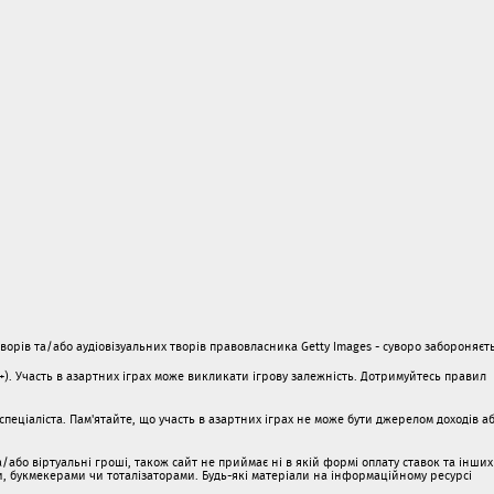
орів та/або аудіовізуальних творів правовласника Getty Images - суворо забороняєть
1+). Участь в азартних іграх може викликати ігрову залежність. Дотримуйтесь правил
пеціаліста. Пам'ятайте, що участь в азартних іграх не може бути джерелом доходів а
/або віртуальні гроші, також сайт не приймає ні в якій формі оплату ставок та інших
ми, букмекерами чи тоталізаторами. Будь-які матеріали на інформаційному ресурсі