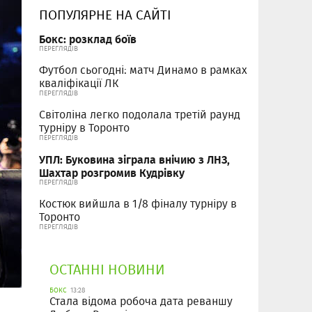
ПОПУЛЯРНЕ НА САЙТІ
Бокс: розклад боїв
ПЕРЕГЛЯДІВ
Футбол сьогодні: матч Динамо в рамках
кваліфікації ЛК
ПЕРЕГЛЯДІВ
Світоліна легко подолала третій раунд
турніру в Торонто
ПЕРЕГЛЯДІВ
УПЛ: Буковина зіграла внічию з ЛНЗ,
Шахтар розгромив Кудрівку
ПЕРЕГЛЯДІВ
Костюк вийшла в 1/8 фіналу турніру в
Торонто
ПЕРЕГЛЯДІВ
ОСТАННІ НОВИНИ
БОКС
13:28
Стала відома робоча дата реваншу