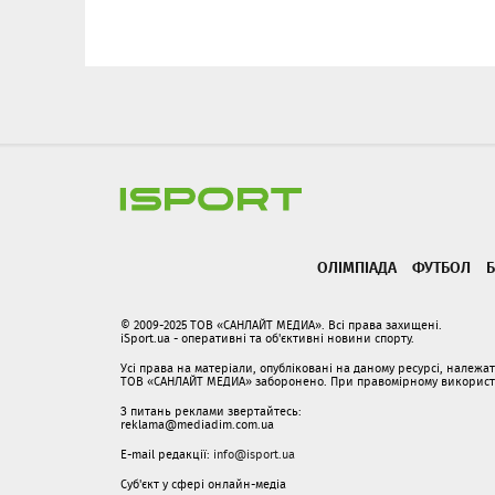
ОЛІМПІАДА
ФУТБОЛ
Б
© 2009-2025 ТОВ «САНЛАЙТ МЕДИА». Всі права захищені.
iSport.ua - оперативні та об'єктивні новини спорту.
Усі права на матеріали, опубліковані на даному ресурсі, належ
ТОВ «САНЛАЙТ МЕДИА» заборонено. При правомірному використанн
З питань реклами звертайтесь:
reklama@mediadim.com.ua
E-mail редакції:
info@isport.ua
Суб'єкт у сфері онлайн-медіа