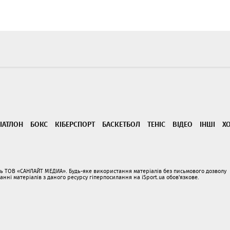
ІАТЛОН
БОКС
КІБЕРСПОРТ
БАСКЕТБОЛ
ТЕНІС
ВІДЕО
ІНШІ
Х
ать ТОВ «САНЛАЙТ МЕДИА». Будь-яке використання матеріалів без письмового дозволу
і матеріалів з даного ресурсу гіперпосилання на iSport.ua обов'язкове.