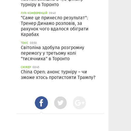
турніру в Торонто
ЛІГА КОНФЕРЕНЦІЙ
09:40
"Саме це принесло результат":
Тренер Динамо розповів, за
рахунок чого вдалося обіграти
Карабах
ТЕНІС
08:58
Світоліна здобула розгромну
перемогу у третьому колі
"тисячника" в Торонто
СНУКЕР
08:45
China Open: анонс турніру – чи
зможе хтось протистояти Трампу?