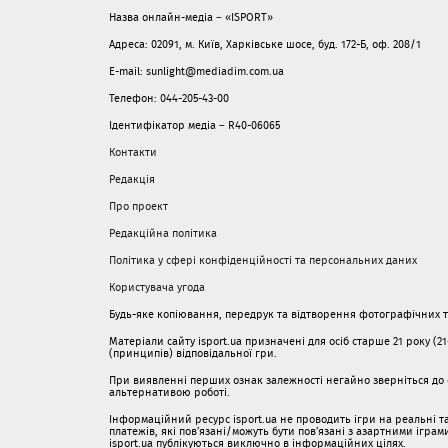
Назва онлайн-медіа – «ISPORT»
Адреса: 02091, м. Київ, Харківське шосе, буд. 172-Б, оф. 208/1
E-mail: sunlight@mediadim.com.ua
Телефон: 044-205-43-00
Ідентифікатор медіа – R40-06065
Контакти
Редакція
Про проект
Редакційна політика
Політика у сфері конфіденційності та персональних даних
Користувача угода
Будь-яке копіювання, передрук та відтворення фотографічних тв
Матеріали сайту isport.ua призначені для осіб старше 21 року (2
(принципів) відповідальної гри.
При виявленні перших ознак залежності негайно зверніться до с
альтернативою роботі.
Інформаційний ресурс isport.ua не проводить ігри на реальні та
платежів, які пов’язані/можуть бути пов’язані з азартними ігра
isport.ua публікуються виключно в інформаційних цілях.