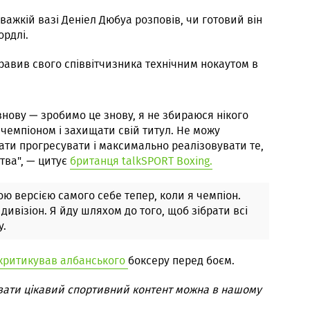
важкій вазі Деніел Дюбуа розповів, чи готовий він
ордлі.
равив свого співвітчизника технічним нокаутом в
нову — зробимо це знову, я не збираюся нікого
чемпіоном і захищати свій титул. Не можу
ти прогресувати і максимально реалізовувати те,
тва", — цитує
британця talkSPORT Boxing.
ю версією самого себе тепер, коли я чемпіон.
дивізіон. Я йду шляхом до того, щоб зібрати всі
у.
критикував албанського
боксеру перед боєм.
вати цікавий спортивний контент можна в нашому