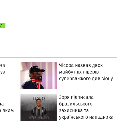
ЛІ
оча
Чісора назвав двох
уа -
майбутніх лідерів
суперважкого дивізіону
Зоря підписала
ма
бразильського
з яким
захисника та
українського нападника