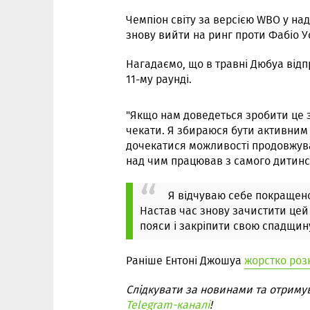
Чемпіон світу за версією WBO у над
знову вийти на ринг проти Фабіо У
Нагадаємо, що в травні Дюбуа відп
11-му раунді.
"Якщо нам доведеться зробити це з
чекати. Я збираюся бути активним 
дочекатися можливості продовжува
над чим працював з самого дитинс
Я відчуваю себе покращено
Настав час знову зачистити цей 
пояси і закріпити свою спадщин
Раніше Ентоні Джошуа
жорстко роз
Слідкувати за новинами та отриму
Telegram-каналі
!