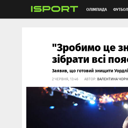
ОЛІМПІАДА
ФУТБО
ММА
АВТОСПОРТ
"Зробимо це з
зібрати всі поя
Заявив, що готовий знищити Уордлі
2 ЧЕРВНЯ, 13:46 АВТОР:
ВАЛЕНТИНА ЧОР