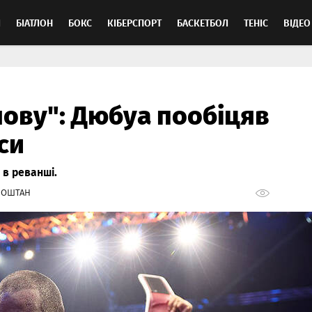
Л
БІАТЛОН
БОКС
КІБЕРСПОРТ
БАСКЕТБОЛ
ТЕНІС
ВІДЕО
нову": Дюбуа пообіцяв
си
 в реванші.
НОШТАН