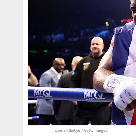
Деніел Дюбуа / Getty Images