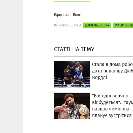
iSport.ua
Бокс
КЛЮЧОВІ СЛОВА:
ДАНІЕЛЬ ДЮБУА
ФАБІО ВОРД
СТАТТІ НА ТЕМУ
Стала відома роб
дата реваншу Дюб
Вордлі
"Бій однозначно
відбудеться": Ітау
назвав чемпіона, 
планує зустрітися