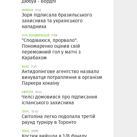
Дюбуа - Вордлі
УКРАЇНА
12:42
Зоря підписала бразильського
захисника та українського
нападника
ЛІГА КОНФЕРЕНЦІЙ
11:59
"Сподіваюся, прорвало":
Пономаренко оцінив свій
переможний гол у матчі з
Карабахом
БОКС
11:31
Антидопінгове агентство назвало
винуватця потрапляння в організм
Паркера кокаїну
ЄВРОПА
10:43
Челсі домовився про підписання
іспанського захисника
ТЕНІС
10:10
Світоліна легко подолала третій
раунд турніру в Торонто
ТЕНІС
09:55
Костюк вийшла в 1/8 фіналу