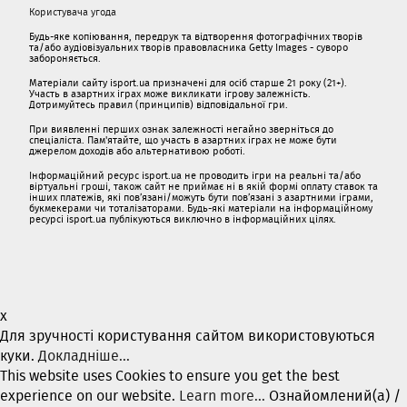
Користувача угода
Будь-яке копіювання, передрук та відтворення фотографічних творів
та/або аудіовізуальних творів правовласника Getty Images - суворо
забороняється.
Матеріали сайту isport.ua призначені для осіб старше 21 року (21+).
Участь в азартних іграх може викликати ігрову залежність.
Дотримуйтесь правил (принципів) відповідальної гри.
При виявленні перших ознак залежності негайно зверніться до
спеціаліста. Пам'ятайте, що участь в азартних іграх не може бути
джерелом доходів або альтернативою роботі.
Інформаційний ресурс isport.ua не проводить ігри на реальні та/або
віртуальні гроші, також сайт не приймає ні в якій формі оплату ставок та
інших платежів, які пов’язані/можуть бути пов’язані з азартними іграми,
букмекерами чи тоталізаторами. Будь-які матеріали на інформаційному
ресурсі isport.ua публікуються виключно в інформаційних цілях.
x
Для зручності користування сайтом використовуються
куки.
Докладніше...
This website uses Cookies to ensure you get the best
experience on our website.
Learn more...
Ознайомлений(а) /