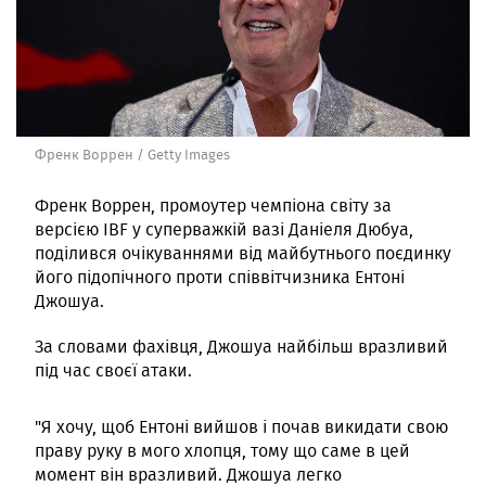
Френк Воррен / Getty Images
Френк Воррен, промоутер чемпіона світу за
версією IBF у суперважкій вазі Даніеля Дюбуа,
поділився очікуваннями від майбутнього поєдинку
його підопічного проти співвітчизника Ентоні
Джошуа.
За словами фахівця, Джошуа найбільш вразливий
під час своєї атаки.
"Я хочу, щоб Ентоні вийшов і почав викидати свою
праву руку в мого хлопця, тому що саме в цей
момент він вразливий. Джошуа легко