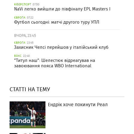
КІБЕРСПОРТ
07:50
NaVi легко вийшли до півфіналу EPL Masters I
ЄВРОПА
07:22
Футбол сьогодні: матчі другого туру УПЛ
ВЧОРА, 23:45
ЄВРОПА
23:45
Захисник Челсі перейшов у італійський клуб
БОКС
22:48
"Титул наш": Шелестюк відреагував на
завоювання пояса WBO International
СТАТТІ НА ТЕМУ
Ендрік хоче покинути Реал