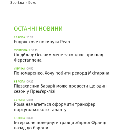
iSport.ua
Бокс
ОСТАННІ НОВИНИ
ЄВРОПА
10:35
Ендрік хоче покинути Реал
ФОРМУЛА 1
10:15
Ліндблад: Ось чим мене захоплює приклад
Ферстаппена
УКРАЇНА
09:50
Пономаренко: Хочу побити рекорд Мхітаряна
ЄВРОПА
09:25
Півзахисник Баварії може провести ще один
сезон у Прем'єр-лізі
ЄВРОПА
08:55
Рома намагається оформити трансфер
португальського таланту
ЄВРОПА
08:34
Інтер хоче повернути гравця збірної Франції
назад до Європи