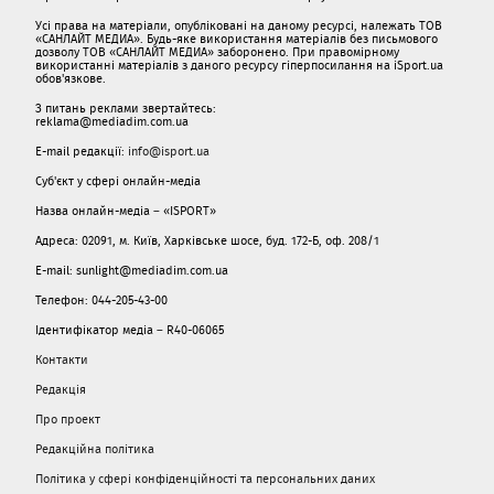
Усі права на матеріали, опубліковані на даному ресурсі, належать ТОВ
«САНЛАЙТ МЕДИА». Будь-яке використання матеріалів без письмового
дозволу ТОВ «САНЛАЙТ МЕДИА» заборонено. При правомірному
використанні матеріалів з даного ресурсу гіперпосилання на iSport.ua
обов'язкове.
З питань реклами звертайтесь:
reklama@mediadim.com.ua
E-mail редакції:
info@isport.ua
Суб'єкт у сфері онлайн-медіа
Назва онлайн-медіа – «ISPORT»
Адреса: 02091, м. Київ, Харківське шосе, буд. 172-Б, оф. 208/1
E-mail: sunlight@mediadim.com.ua
Телефон: 044-205-43-00
Ідентифікатор медіа – R40-06065
Контакти
Редакція
Про проект
Редакційна політика
Політика у сфері конфіденційності та персональних даних