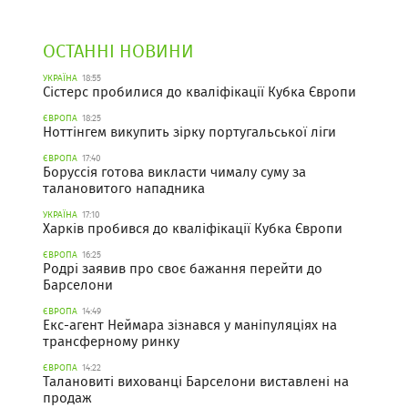
ОСТАННІ НОВИНИ
УКРАЇНА
18:55
Сістерс пробилися до кваліфікації Кубка Європи
ЄВРОПА
18:25
Ноттінгем викупить зірку португальської ліги
ЄВРОПА
17:40
Боруссія готова викласти чималу суму за
талановитого нападника
УКРАЇНА
17:10
Харків пробився до кваліфікації Кубка Європи
ЄВРОПА
16:25
Родрі заявив про своє бажання перейти до
Барселони
ЄВРОПА
14:49
Екс-агент Неймара зізнався у маніпуляціях на
трансферному ринку
ЄВРОПА
14:22
Талановиті вихованці Барселони виставлені на
продаж