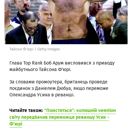
Тайсон Ф'юрі / Getty Images
Глава Top Rank Боб Арум висловився з приводу
майбутнього Тайсона Ф'юрі.
За словами промоутера, британець проведе
поєдинок з Даніелем Дюбуа, якщо переможе
Олександра Усика в реванші.
Читайте також:
"Помститься": колишній чемпіон
світу передбачив переможця реваншу Усик -
Ф'юрі