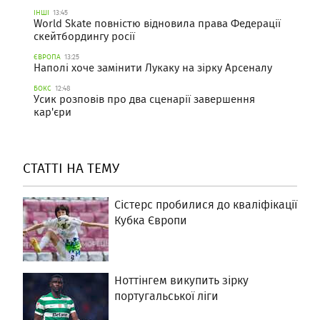
ІНШІ
13:45
World Skate повністю відновила права Федерації
скейтбордингу росії
ЄВРОПА
13:25
Наполі хоче замінити Лукаку на зірку Арсеналу
БОКС
12:48
Усик розповів про два сценарії завершення
кар'єри
СТАТТІ НА ТЕМУ
Сістерс пробилися до кваліфікації
Кубка Європи
Ноттінгем викупить зірку
португальської ліги