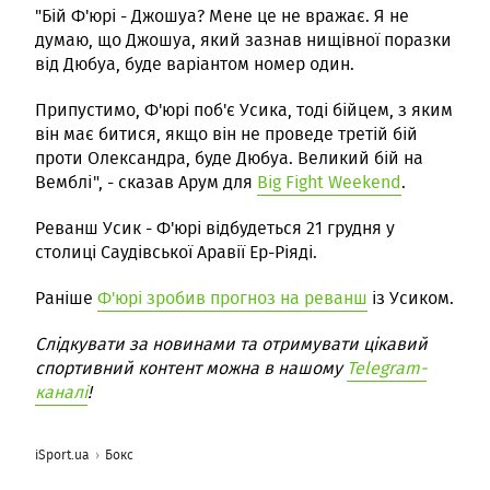
"Бій Ф'юрі - Джошуа? Мене це не вражає. Я не
думаю, що Джошуа, який зазнав нищівної поразки
від Дюбуа, буде варіантом номер один.
Припустимо, Ф'юрі поб'є Усика, тоді бійцем, з яким
він має битися, якщо він не проведе третій бій
проти Олександра, буде Дюбуа. Великий бій на
Вемблі", - сказав Арум для
Big Fight Weekend
.
Реванш Усик - Ф'юрі відбудеться 21 грудня у
столиці Саудівської Аравії Ер-Ріяді.
Раніше
Ф'юрі зробив прогноз на реванш
із Усиком.
Слідкувати за новинами та отримувати цікавий
спортивний контент можна в нашому
Telegram-
каналі
!
iSport.ua
Бокс