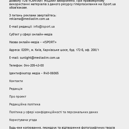
дозволу ТОВ «САНЛАЙТ МЕДИА» заборонено. При правомірному
використанні матеріалів з даного ресурсу гіперпосилання на iSport.ua
обов'язкове.
З питань реклами звертайтесь:
reklama@mediadim.com.ua
E-mail редакції:
info@isport.ua
Суб'єкт у сфері онлайн-медіа
Назва онлайн-медіа – «ISPORT»
Адреса: 02091, м. Київ, Харківське шосе, буд. 172-Б, оф. 208/1
E-mail: sunlight@mediadim.com.ua
Телефон: 044-205-43-00
Ідентифікатор медіа – R40-06065
Контакти
Редакція
Про проект
Редакційна політика
Політика у сфері конфіденційності та персональних даних
Користувача угода
Будь-яке копіювання, передрук та відтворення фотографічних творів