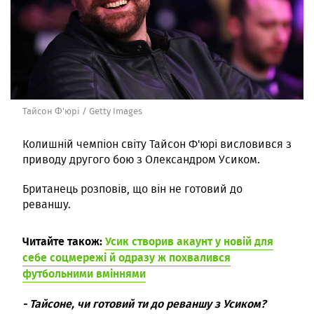
Тайсон Ф'юрі / Getty Images
Колишній чемпіон світу Тайсон Ф'юрі висловився з
приводу другого бою з Олександром Усиком.
Британець розповів, що він не готовий до
реваншу.
Читайте також:
Усик створив акаунт у новій для
себе соцмережі й одразу ж похвалився
футбольними вміннями
- Тайсоне, чи готовий ти до реваншу з Усиком?