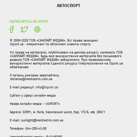
АВТОСПОРТ
ПІДПИСУЙТЕСЬ НА ISPORT
© 2009-2025 ТОВ «САНЛАЙТ МЕДИА». Всі права захищені.
iSport.ua - оперативні та об'єктивні новини спорту.
Усі права на матеріали, опубліковані на даному ресурсі, належать ТОВ
«САНЛАЙТ МЕДИА». Будь-яке використання матеріалів без письмового
дозволу ТОВ «САНЛАЙТ МЕДИА» заборонено. При правомірному
використанні матеріалів з даного ресурсу гіперпосилання на iSport.ua
обов'язкове.
З питань реклами звертайтесь:
reklama@mediadim.com.ua
E-mail редакції:
info@isport.ua
Суб'єкт у сфері онлайн-медіа
Назва онлайн-медіа – «ISPORT»
Адреса: 02091, м. Київ, Харківське шосе, буд. 172-Б, оф. 208/1
E-mail: sunlight@mediadim.com.ua
Телефон: 044-205-43-00
Ідентифікатор медіа – R40-06065