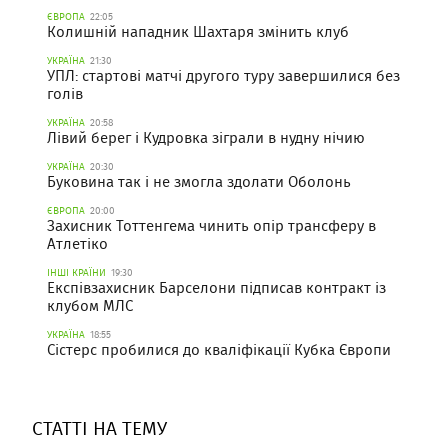
ЄВРОПА
22:05
Колишній нападник Шахтаря змінить клуб
УКРАЇНА
21:30
УПЛ: стартові матчі другого туру завершилися без
голів
УКРАЇНА
20:58
Лівий берег і Кудровка зіграли в нудну нічию
УКРАЇНА
20:30
Буковина так і не змогла здолати Оболонь
ЄВРОПА
20:00
Захисник Тоттенгема чинить опір трансферу в
Атлетіко
ІНШІ КРАЇНИ
19:30
Експівзахисник Барселони підписав контракт із
клубом МЛС
УКРАЇНА
18:55
Сістерс пробилися до кваліфікації Кубка Європи
СТАТТІ НА ТЕМУ