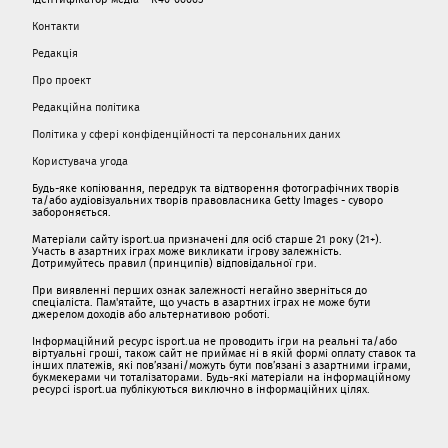
Контакти
Редакція
Про проект
Редакційна політика
Політика у сфері конфіденційності та персональних даних
Користувача угода
Будь-яке копіювання, передрук та відтворення фотографічних творів
та/або аудіовізуальних творів правовласника Getty Images - суворо
забороняється.
Матеріали сайту isport.ua призначені для осіб старше 21 року (21+).
Участь в азартних іграх може викликати ігрову залежність.
Дотримуйтесь правил (принципів) відповідальної гри.
При виявленні перших ознак залежності негайно зверніться до
спеціаліста. Пам'ятайте, що участь в азартних іграх не може бути
джерелом доходів або альтернативою роботі.
Інформаційний ресурс isport.ua не проводить ігри на реальні та/або
віртуальні гроші, також сайт не приймає ні в якій формі оплату ставок та
інших платежів, які пов’язані/можуть бути пов’язані з азартними іграми,
букмекерами чи тоталізаторами. Будь-які матеріали на інформаційному
ресурсі isport.ua публікуються виключно в інформаційних цілях.