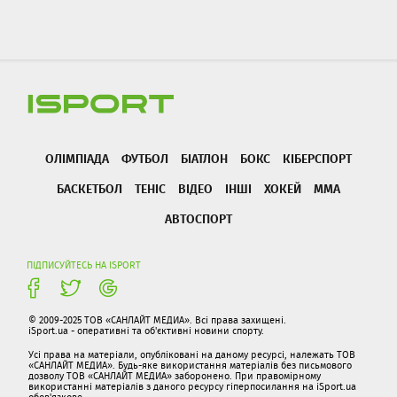
ОЛІМПІАДА
ФУТБОЛ
БІАТЛОН
БОКС
КІБЕРСПОРТ
БАСКЕТБОЛ
ТЕНІС
ВІДЕО
ІНШІ
ХОКЕЙ
ММА
АВТОСПОРТ
ПІДПИСУЙТЕСЬ НА ISPORT
© 2009-2025 ТОВ «САНЛАЙТ МЕДИА». Всі права захищені.
iSport.ua - оперативні та об'єктивні новини спорту.
Усі права на матеріали, опубліковані на даному ресурсі, належать ТОВ
«САНЛАЙТ МЕДИА». Будь-яке використання матеріалів без письмового
дозволу ТОВ «САНЛАЙТ МЕДИА» заборонено. При правомірному
використанні матеріалів з даного ресурсу гіперпосилання на iSport.ua
обов'язкове.