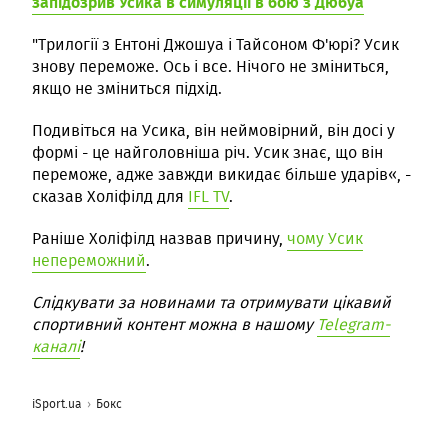
запідозрив Усика в симуляції в бою з Дюбуа
"Трилогії з Ентоні Джошуа і Тайсоном Ф'юрі? Усик
знову переможе. Ось і все. Нічого не зміниться,
якщо не зміниться підхід.
Подивіться на Усика, він неймовірний, він досі у
формі - це найголовніша річ. Усик знає, що він
переможе, адже завжди викидає більше ударів«, -
сказав Холіфілд для
IFL TV
.
Раніше Холіфілд назвав причину,
чому Усик
непереможний
.
Слідкувати за новинами та отримувати цікавий
спортивний контент можна в нашому
Telegram-
каналі
!
iSport.ua
Бокс