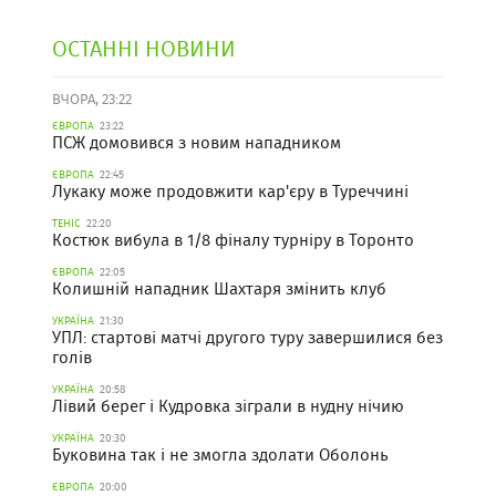
ОСТАННІ НОВИНИ
ВЧОРА, 23:22
ЄВРОПА
23:22
ПСЖ домовився з новим нападником
ЄВРОПА
22:45
Лукаку може продовжити кар'єру в Туреччині
ТЕНІС
22:20
Костюк вибула в 1/8 фіналу турніру в Торонто
ЄВРОПА
22:05
Колишній нападник Шахтаря змінить клуб
УКРАЇНА
21:30
УПЛ: стартові матчі другого туру завершилися без
голів
УКРАЇНА
20:58
Лівий берег і Кудровка зіграли в нудну нічию
УКРАЇНА
20:30
Буковина так і не змогла здолати Оболонь
ЄВРОПА
20:00