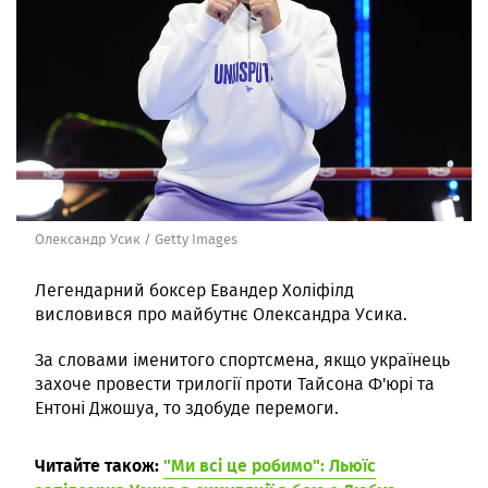
Олександр Усик / Getty Images
Легендарний боксер Евандер Холіфілд
висловився про майбутнє Олександра Усика.
За словами іменитого спортсмена, якщо українець
захоче провести трилогії проти Тайсона Ф'юрі та
Ентоні Джошуа, то здобуде перемоги.
Читайте також:
"Ми всі це робимо": Льюїс