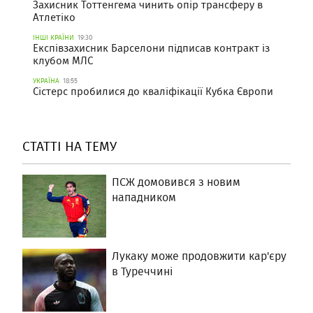
Захисник Тоттенгема чинить опір трансферу в
Атлетіко
ІНШІ КРАЇНИ
19:30
Експівзахисник Барселони підписав контракт із
клубом МЛС
УКРАЇНА
18:55
Сістерс пробилися до кваліфікації Кубка Європи
СТАТТІ НА ТЕМУ
ПСЖ домовився з новим
нападником
Лукаку може продовжити кар'єру
в Туреччині