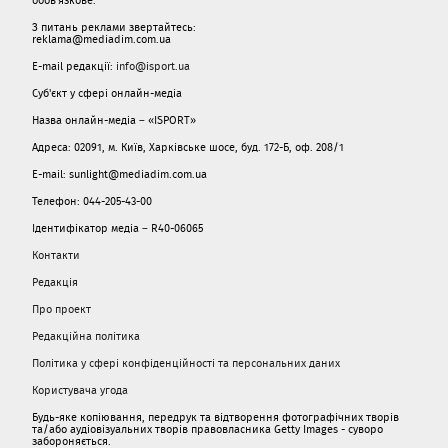
З питань реклами звертайтесь:
reklama@mediadim.com.ua
E-mail редакції:
info@isport.ua
Суб'єкт у сфері онлайн-медіа
Назва онлайн-медіа – «ISPORT»
Адреса: 02091, м. Київ, Харківське шосе, буд. 172-Б, оф. 208/1
E-mail: sunlight@mediadim.com.ua
Телефон: 044-205-43-00
Ідентифікатор медіа – R40-06065
Контакти
Редакція
Про проект
Редакційна політика
Політика у сфері конфіденційності та персональних даних
Користувача угода
Будь-яке копіювання, передрук та відтворення фотографічних творів
та/або аудіовізуальних творів правовласника Getty Images - суворо
забороняється.