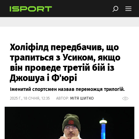
Холіфілд передбачив, що
трапиться з Усиком, якщо
він проведе третій бій із
Джошуа і Ф'юрі
Іменитий спортсмен назвав переможця трилогій.
2025 Г., 18 СІЧНЯ, 12:35 АВТОР:
МІТЯ ШИТКО