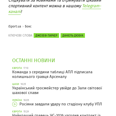
Слідкувати за новинами та отримувати цікавий
спортивний контент можна в нашому
Telegram-
каналі
!
iSport.ua
Бокс
КЛЮЧОВІ СЛОВА:
ДЖОЗЕФ ПАРКЕР
ДАНІЕЛЬ ДЮБУА
ОСТАННІ НОВИНИ
ЄВРОПА
17:10
Команда з середини таблиці АПЛ підписала
колишнього гравця Арсеналу
ШАХИ
16:25
Український гросмейстер увійде до Зали світової
шахової слави
УКРАЇНА
16:05
Росіяни завдали удару по стадіону клубу УПЛ
ЄВРОПА
15:29
Найкращий гравець ЧС-2026 узгодив контракт із