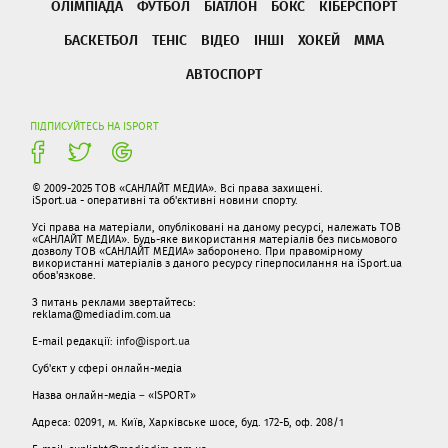
ОЛІМПІАДА
ФУТБОЛ
БІАТЛОН
БОКС
КІБЕРСПОРТ
БАСКЕТБОЛ
ТЕНІС
ВІДЕО
ІНШІ
ХОКЕЙ
ММА
АВТОСПОРТ
ПІДПИСУЙТЕСЬ НА ISPORT
© 2009-2025 ТОВ «САНЛАЙТ МЕДИА». Всі права захищені.
iSport.ua - оперативні та об'єктивні новини спорту.
Усі права на матеріали, опубліковані на даному ресурсі, належать ТОВ
«САНЛАЙТ МЕДИА». Будь-яке використання матеріалів без письмового
дозволу ТОВ «САНЛАЙТ МЕДИА» заборонено. При правомірному
використанні матеріалів з даного ресурсу гіперпосилання на iSport.ua
обов'язкове.
З питань реклами звертайтесь:
reklama@mediadim.com.ua
E-mail редакції:
info@isport.ua
Суб'єкт у сфері онлайн-медіа
Назва онлайн-медіа – «ISPORT»
Адреса: 02091, м. Київ, Харківське шосе, буд. 172-Б, оф. 208/1