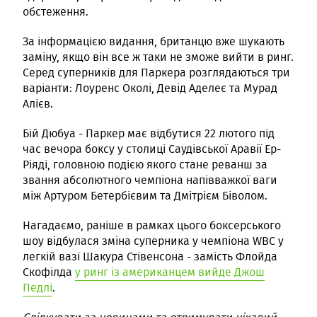
обстеження.
За інформацією видання, британцю вже шукають
заміну, якщо він все ж таки не зможе вийти в ринг.
Серед суперників для Паркера розглядаються три
варіанти: Лоуренс Околі, Девід Аделеє та Мурад
Алієв.
Бій Дюбуа - Паркер має відбутися 22 лютого під
час вечора боксу у столиці Саудівської Аравії Ер-
Ріяді, головною подією якого стане реванш за
звання абсолютного чемпіона напівважкої ваги
між Артуром Бетербієвим та Дмітрієм Біволом.
Нагадаємо, раніше в рамках цього боксерського
шоу відбулася зміна суперника у чемпіона WBC у
легкій вазі Шакура Стівенсона - замість Флойда
Скофілда
у ринг із американцем вийде Джош
Педлі
.