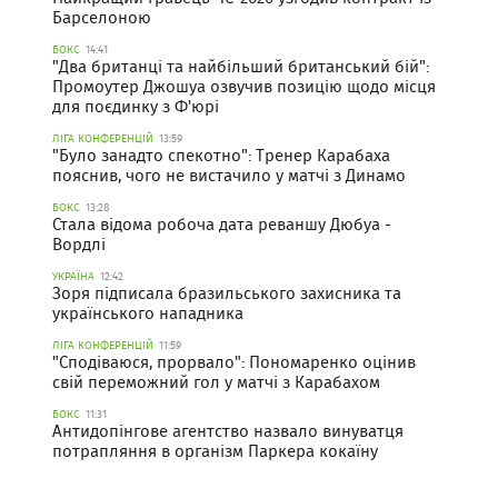
Барселоною
БОКС
14:41
"Два британці та найбільший британський бій":
Промоутер Джошуа озвучив позицію щодо місця
для поєдинку з Ф'юрі
ЛІГА КОНФЕРЕНЦІЙ
13:59
"Було занадто спекотно": Тренер Карабаха
пояснив, чого не вистачило у матчі з Динамо
БОКС
13:28
Стала відома робоча дата реваншу Дюбуа -
Вордлі
УКРАЇНА
12:42
Зоря підписала бразильського захисника та
українського нападника
ЛІГА КОНФЕРЕНЦІЙ
11:59
"Сподіваюся, прорвало": Пономаренко оцінив
свій переможний гол у матчі з Карабахом
БОКС
11:31
Антидопінгове агентство назвало винуватця
потрапляння в організм Паркера кокаїну