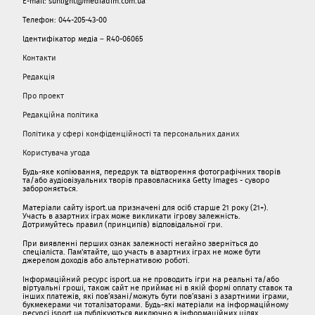
E-mail: sunlight@mediadim.com.ua
Телефон: 044-205-43-00
Ідентифікатор медіа – R40-06065
Контакти
Редакція
Про проект
Редакційна політика
Політика у сфері конфіденційності та персональних даних
Користувача угода
Будь-яке копіювання, передрук та відтворення фотографічних творів
та/або аудіовізуальних творів правовласника Getty Images - суворо
забороняється.
Матеріали сайту isport.ua призначені для осіб старше 21 року (21+).
Участь в азартних іграх може викликати ігрову залежність.
Дотримуйтесь правил (принципів) відповідальної гри.
При виявленні перших ознак залежності негайно зверніться до
спеціаліста. Пам'ятайте, що участь в азартних іграх не може бути
джерелом доходів або альтернативою роботі.
Інформаційний ресурс isport.ua не проводить ігри на реальні та/або
віртуальні гроші, також сайт не приймає ні в якій формі оплату ставок та
інших платежів, які пов’язані/можуть бути пов’язані з азартними іграми,
букмекерами чи тоталізаторами. Будь-які матеріали на інформаційному
ресурсі isport.ua публікуються виключно в інформаційних цілях.