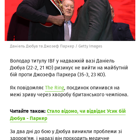
Даніель Дюбуа та Джозеф Паркер / Getty Images
Володар титулу IBF у надважкій вазі Даніель
Дюбуа (22-2, 21 КО) ризикує не вийти на майбутній
бій проти Джозефа Паркера (35-3, 23 КО).
Як повідомляє
The Ring
, поєдинок опинився на
межі зриву через хворобу британського чемпіона.
Читайте також:
Стало відомо, чи відвідає Усик бій
Дюбуа - Паркер
За два дні до бою у Дюбуа виникли проблеми зі
здоров'ям, і наразі він проходить медичне