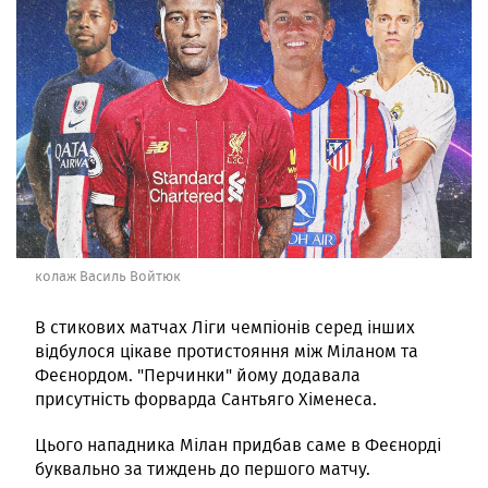
колаж Василь Войтюк
В стикових матчах Ліги чемпіонів серед інших
відбулося цікаве протистояння між Міланом та
Феєнордом. "Перчинки" йому додавала
присутність форварда Сантьяго Хіменеса.
Цього нападника Мілан придбав саме в Феєнорді
буквально за тиждень до першого матчу.