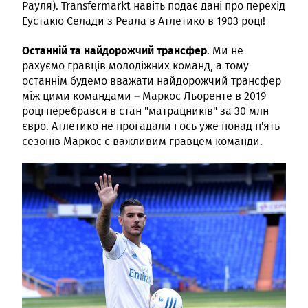
Рауля). Transfermarkt навіть подає дані про перехід
Еустакіо Селади з Реала в Атлетико в 1903 році!
Останній та найдорожчий трансфер
: Ми не
рахуємо гравців молодіжних команд, а тому
останнім будемо вважати найдорожчий трансфер
між цими командами – Маркос Льоренте в 2019
році перебрався в стан "матрацників" за 30 млн
євро. Атлетико не прогадали і ось уже понад п'ять
сезонів Маркос є важливим гравцем команди.