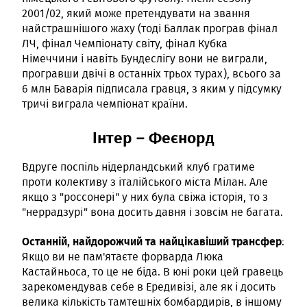
2001/02, який може претендувати на звання
найстрашнішого жаху (тоді Баллак програв фінал
ЛЧ, фінал Чемпіонату світу, фінал Кубка
Німеччини і навіть Бундеслігу вони не виграли,
програвши двічі в останніх трьох турах), всього за
6 млн Баварія підписала гравця, з яким у підсумку
тричі виграла чемпіонат країни.
Інтер – Феєнорд
Вдруге поспіль нідерландський клуб гратиме
проти колективу з італійського міста Мілан. Але
якщо з "россонері" у них була свіжа історія, то з
"неррадзурі" вона досить давня і зовсім не багата.
Останній, найдорожчий та найцікавіший трансфер
:
Якщо ви не пам'ятаєте форварда Люка
Кастайньоса, то це не біда. В юні роки цей гравець
зарекомендував себе в Ередивізі, але як і досить
велика кількість тамтешніх бомбардирів, в іншому