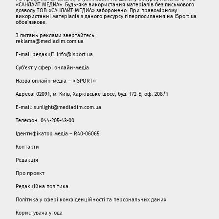
«САНЛАЙТ МЕДИА». Будь-яке використання матеріалів без письмового
дозволу ТОВ «САНЛАЙТ МЕДИА» заборонено. При правомірному
використанні матеріалів з даного ресурсу гіперпосилання на iSport.ua
обов'язкове.
З питань реклами звертайтесь:
reklama@mediadim.com.ua
E-mail редакції:
info@isport.ua
Суб'єкт у сфері онлайн-медіа
Назва онлайн-медіа – «ISPORT»
Адреса: 02091, м. Київ, Харківське шосе, буд. 172-Б, оф. 208/1
E-mail: sunlight@mediadim.com.ua
Телефон: 044-205-43-00
Ідентифікатор медіа – R40-06065
Контакти
Редакція
Про проект
Редакційна політика
Політика у сфері конфіденційності та персональних даних
Користувача угода