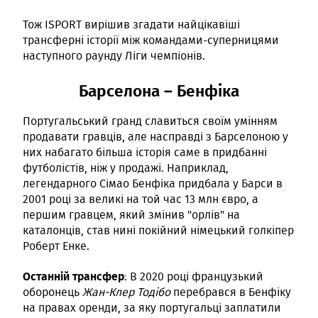
Тож ISPORT вирішив згадати найцікавіші
трансферні історії між командами-суперницями
наступного раунду Ліги чемпіонів.
Барселона – Бенфіка
Португальський гранд славиться своїм умінням
продавати гравців, але насправді з Барселоною у
них набагато більша історія саме в придбанні
футболістів, ніж у продажі. Наприклад,
легендарного Сімао Бенфіка придбала у Барси в
2001 році за великі на той час 13 млн євро, а
першим гравцем, який змінив "орлів" на
каталонців, став нині покійний німецький голкіпер
Роберт Енке.
Останній трансфер
: В 2020 році французький
оборонець
Жан-Клер Тодібо
перебрався в Бенфіку
на правах оренди, за яку португальці заплатили