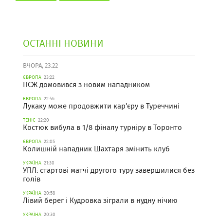
ОСТАННІ НОВИНИ
ВЧОРА, 23:22
ЄВРОПА
23:22
ПСЖ домовився з новим нападником
ЄВРОПА
22:45
Лукаку може продовжити кар'єру в Туреччині
ТЕНІС
22:20
Костюк вибула в 1/8 фіналу турніру в Торонто
ЄВРОПА
22:05
Колишній нападник Шахтаря змінить клуб
УКРАЇНА
21:30
УПЛ: стартові матчі другого туру завершилися без
голів
УКРАЇНА
20:58
Лівий берег і Кудровка зіграли в нудну нічию
УКРАЇНА
20:30