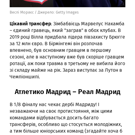
Веслі Мораєс /
Джерело:
Getty Images
Цікавий трансфер
: Зімбабвієць Марвелус Накамба
– єдиний гравець, який "заграв" в обох клубах. В
2019 році Вілла придбала лідера півзахисту Брюгге
за 12 млн євро. В Бірмінгемі він розпочав
впевнено, був основним гравцем в першому
сезоні, але в наступному вже був скоріше гравцем
ротації, аж поки травма в третьому не вибила його
зі складу майже на рік. Зараз виступає за Лутон в
Чемпіоншипі.
Атлетико Мадрид – Реал Мадрид
В 1/8 фіналу нас чекає дербі Мадриду! І
незважаючи на своє протистояння, між цими
командами відбувається досить багато
трансферів, особливо що стосується молодіжних,
а тим більше юніорських команд (згадайте хоча б