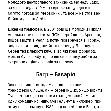
молодого центрального захисника Мамаду Сако,
за якого віддав 19 млн євро. Француз досить
багато пограв за "червоних", та все ж не став ван
Дейком до ван Дейка.
Цікавий трансфер
: В 2001 році ще молодий Ніколя
Анелька вже пограв за ПСЖ, перейшов в Арсенал,
пішов звідти в Реал, а потім повернувся в Париж,
звідки ті вже віддали його в оренду Ліверпулю.
Серед тієї кількості клубів, за які грав форвард,
можна було і забути, що він свого часу забив за
"червоних" цілих 5 голів за півроку.
Баєр – Баварія
Звісно ж, між командами з однієї країни
трансферів більше, аніж серед інших. Якщо вірити
Transfermarkt, то першим гравцем, який змінив
одну команду на іншу, був Гельмут Вінклофер, при
чому він спочатку в 1982 році перейшов в Баєр, а