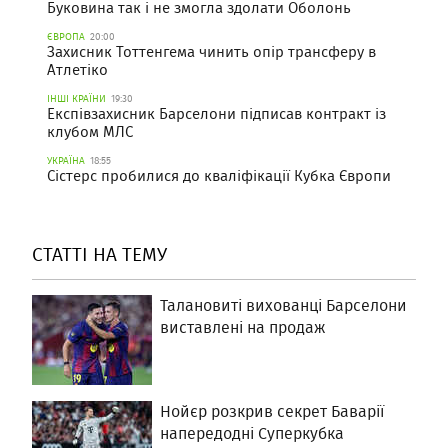
Буковина так і не змогла здолати Оболонь
ЄВРОПА
20:00
Захисник Тоттенгема чинить опір трансферу в
Атлетіко
ІНШІ КРАЇНИ
19:30
Експівзахисник Барселони підписав контракт із
клубом МЛС
УКРАЇНА
18:55
Сістерс пробилися до кваліфікації Кубка Європи
СТАТТІ НА ТЕМУ
Талановиті вихованці Барселони
виставлені на продаж
Нойєр розкрив секрет Баварії
напередодні Суперкубка