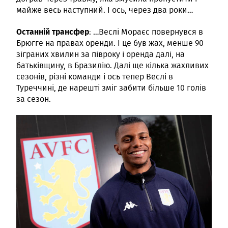
майже весь наступний. І ось, через два роки…
Останній трансфер
: …Веслі Мораєс повернувся в
Брюгге на правах оренди. І це був жах, менше 90
зіграних хвилин за півроку і оренда далі, на
батьківщину, в Бразилію. Далі ще кілька жахливих
сезонів, різні команди і ось тепер Веслі в
Туреччині, де нарешті зміг забити більше 10 голів
за сезон.