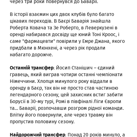
через три роки повернувся до Баварії.
В історії взаємин цих двох клубів було багато
цікавих переходів. В Баєрі Баварія знайшла
Роберта Ковача та Зе Роберто, в Леверкузені в
оренді набирався досвіду ще юний Тоні Кроос, і
саме "фармацевти" повірили у Емре Джана, якого
придбали в Мюнхені, а через рік продали
набагато дорожче.
Останній трансфер
: Йосип Станішич – єдиний
гравець, який виграв чотири останні чемпіонати
Німеччини. Хлопця минулого року віддали в
оренду в Баєр, так він не просто став частиною
легендарного сезону, цей захисник встиг забити
Борусії в 30-му турі, Ромі в півфіналі Ліги Європи
та… Баварії, розпочавши розгром рідної команди.
Влітку його повернули, але через травму він
пропустив половину сезону.
Найдорожчий трансфер
: Понад 20 років минуло, а