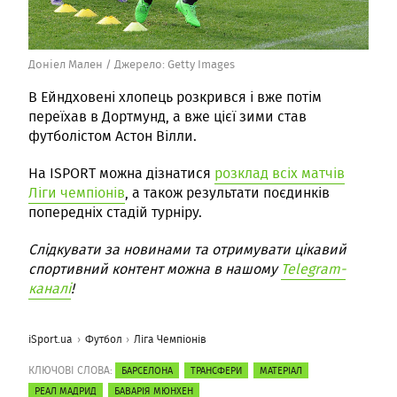
Доніел Мален /
Джерело:
Getty Images
В Ейндховені хлопець розкрився і вже потім
переїхав в Дортмунд, а вже цієї зими став
футболістом Астон Вілли.
На ISPORT можна дізнатися
розклад всіх матчів
Ліги чемпіонів
, а також результати поєдинків
попередніх стадій турніру.
Слідкувати за новинами та отримувати цікавий
спортивний контент можна в нашому
Telegram-
каналі
!
iSport.ua
Футбол
Ліга Чемпіонів
КЛЮЧОВІ СЛОВА:
БАРСЕЛОНА
ТРАНСФЕРИ
МАТЕРІАЛ
РЕАЛ МАДРИД
БАВАРІЯ МЮНХЕН