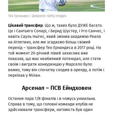
Тео Ернандес /
Джерело:
Getty Images
Цікавий трансфер
: Що ж, таких було ДУЖЕ багато.
Це і Сантьяго Соларі, і Бернд Шустер, і Уго Санчес, і
навіть Сауль Ньїгес, який змінив академію Реала
на Атлетико, але ми згадаємо більш свіжий
перехід – трансфер Тео Ернандеса в 2017 році. На
той момент 20-річний лівий захисник вже
показав, що має неабиякий потенціал, але стати
своїм і виграти конкуренцію у Марсело було
важко, тому він спочатку сходив в оренду, а потім і
переїхав у Мілан.
Арсенал – ПСВ Ейндховен
Остання пара 1/8 фіналів і в чомусь унікальна.
Справа в тому, що головні команди клубів не
здійснювали трансфери, натомість був один