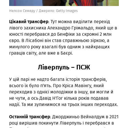
Нелсон Семеду /
Джерело:
Getty Images
Цікавий трансфер
: Тут можна виділити перехід
лівого захисника Алехандро Грімальдо, який ще в
юності перебрався до Бенфіки за скромні 2 млн
євро. В Лісабоні він став справжньою зіркою, а
минулого року взагалі був одним з найкращих
гравців світу, але вже в Баєрі.
Ліверпуль – ПСЖ
У цій парі не надто багата історія трансферів,
всього їх було п'ять. Про Кріса Мавінгу, який
переходив з однієї молодіжки в іншу, ви могли й
не чути, а ось Давід Н'Гог кілька років подавав
надії. Та ми зупинимося на трьох інших переходах.
Останній трансфер
: Джорджиньо Вейналдум в 2021
році вирішив покинути Ліверпуль і перебрався в