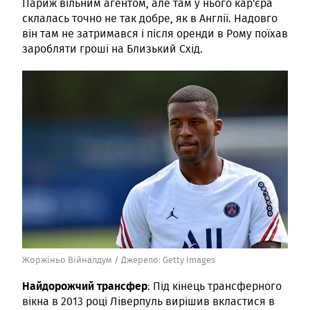
Париж вільним агентом, але там у нього кар'єра
склалась точно не так добре, як в Англії. Надовго
він там не затримався і після оренди в Рому поїхав
заробляти гроші на Близький Схід.
Жоржіньо Війналдум /
Джерело:
Getty Images
Найдорожчий трансфер
: Під кінець трансферного
вікна в 2013 році Ліверпуль вирішив вкластися в