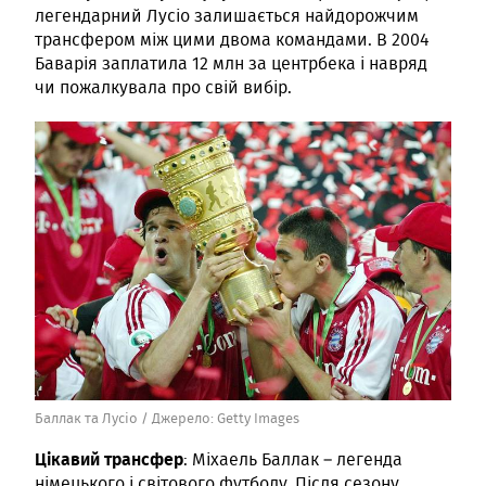
легендарний Лусіо залишається найдорожчим
трансфером між цими двома командами. В 2004
Баварія заплатила 12 млн за центрбека і навряд
чи пожалкувала про свій вибір.
Баллак та Лусіо /
Джерело:
Getty Images
Цікавий трансфер
: Міхаель Баллак – легенда
німецького і світового футболу. Після сезону