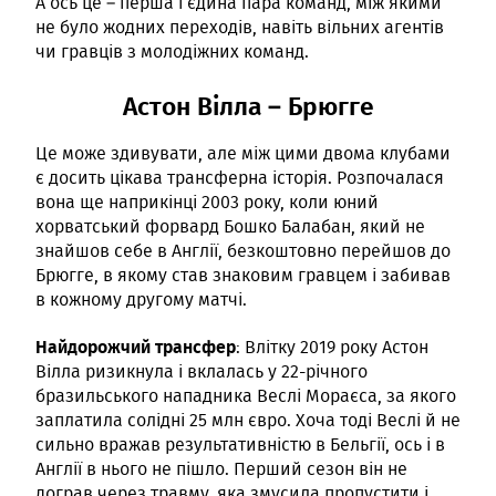
А ось це – перша і єдина пара команд, між якими
не було жодних переходів, навіть вільних агентів
чи гравців з молодіжних команд.
Астон Вілла – Брюгге
Це може здивувати, але між цими двома клубами
є досить цікава трансферна історія. Розпочалася
вона ще наприкінці 2003 року, коли юний
хорватський форвард Бошко Балабан, який не
знайшов себе в Англії, безкоштовно перейшов до
Брюгге, в якому став знаковим гравцем і забивав
в кожному другому матчі.
Найдорожчий трансфер
: Влітку 2019 року Астон
Вілла ризикнула і вклалась у 22-річного
бразильського нападника Веслі Мораєса, за якого
заплатила солідні 25 млн євро. Хоча тоді Веслі й не
сильно вражав результативністю в Бельгії, ось і в
Англії в нього не пішло. Перший сезон він не
дограв через травму, яка змусила пропустити і