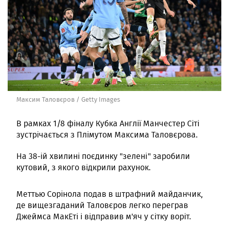
Максим Таловєров / Getty Images
В рамках 1/8 фіналу Кубка Англії Манчестер Сіті
зустрічається з Плімутом Максима Таловєрова.
На 38-ій хвилині поєдинку "зелені" заробили
кутовий, з якого відкрили рахунок.
Меттью Сорінола подав в штрафний майданчик,
де вищезгаданий Таловєров легко переграв
Джеймса МакЕті і відправив м'яч у сітку воріт.