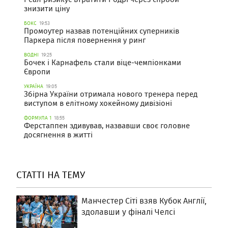
знизити ціну
БОКС
19:53
Промоутер назвав потенційних суперників
Паркера після повернення у ринг
ВОДНІ
19:25
Бочек і Карнафель стали віце-чемпіонками
Європи
УКРАЇНА
19:05
Збірна України отримала нового тренера перед
виступом в елітному хокейному дивізіоні
ФОРМУЛА 1
18:55
Ферстаппен здивував, назвавши своє головне
досягнення в житті
СТАТТІ НА ТЕМУ
Манчестер Сіті взяв Кубок Англії,
здолавши у фіналі Челсі