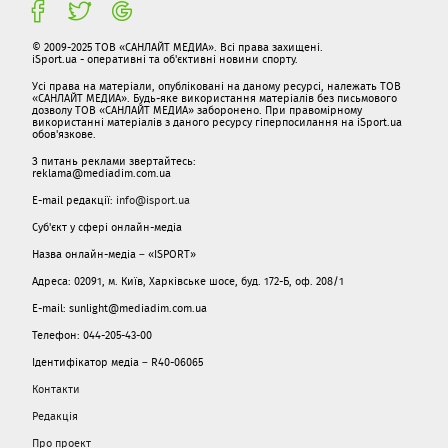
© 2009-2025 ТОВ «САНЛАЙТ МЕДИА». Всі права захищені.
iSport.ua - оперативні та об'єктивні новини спорту.
Усі права на матеріали, опубліковані на даному ресурсі, належать ТОВ
«САНЛАЙТ МЕДИА». Будь-яке використання матеріалів без письмового
дозволу ТОВ «САНЛАЙТ МЕДИА» заборонено. При правомірному
використанні матеріалів з даного ресурсу гіперпосилання на iSport.ua
обов'язкове.
З питань реклами звертайтесь:
reklama@mediadim.com.ua
E-mail редакції:
info@isport.ua
Суб'єкт у сфері онлайн-медіа
Назва онлайн-медіа – «ISPORT»
Адреса: 02091, м. Київ, Харківське шосе, буд. 172-Б, оф. 208/1
E-mail: sunlight@mediadim.com.ua
Телефон: 044-205-43-00
Ідентифікатор медіа – R40-06065
Контакти
Редакція
Про проект