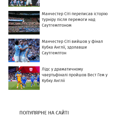
Манчестер Сіті переписав історію
турніру після перемоги над
Саутгемптоном
Манчестер Сіті вийшов у фінал
Кубка Англії, здолавши
Саутгемптон
Лідс у драматичному
чвертьфіналі пройшов Вест Гем у
Кубку Англії
ПОПУЛЯРНЕ НА САЙТІ