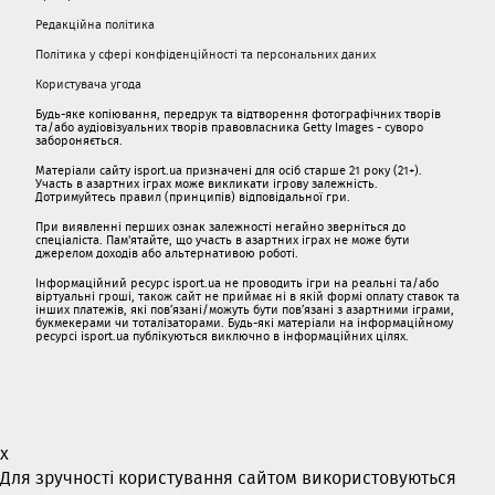
Редакційна політика
Політика у сфері конфіденційності та персональних даних
Користувача угода
Будь-яке копіювання, передрук та відтворення фотографічних творів
та/або аудіовізуальних творів правовласника Getty Images - суворо
забороняється.
Матеріали сайту isport.ua призначені для осіб старше 21 року (21+).
Участь в азартних іграх може викликати ігрову залежність.
Дотримуйтесь правил (принципів) відповідальної гри.
При виявленні перших ознак залежності негайно зверніться до
спеціаліста. Пам'ятайте, що участь в азартних іграх не може бути
джерелом доходів або альтернативою роботі.
Інформаційний ресурс isport.ua не проводить ігри на реальні та/або
віртуальні гроші, також сайт не приймає ні в якій формі оплату ставок та
інших платежів, які пов’язані/можуть бути пов’язані з азартними іграми,
букмекерами чи тоталізаторами. Будь-які матеріали на інформаційному
ресурсі isport.ua публікуються виключно в інформаційних цілях.
x
Для зручності користування сайтом використовуються