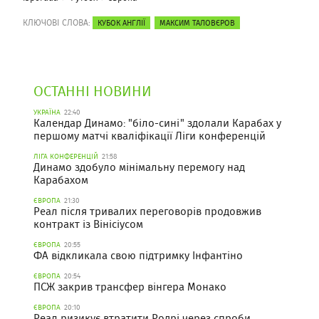
КЛЮЧОВІ СЛОВА:
КУБОК АНГЛІЇ
МАКСИМ ТАЛОВЄРОВ
ОСТАННІ НОВИНИ
УКРАЇНА
22:40
Календар Динамо: "біло-сині" здолали Карабах у
першому матчі кваліфікації Ліги конференцій
ЛІГА КОНФЕРЕНЦІЙ
21:58
Динамо здобуло мінімальну перемогу над
Карабахом
ЄВРОПА
21:30
Реал після тривалих переговорів продовжив
контракт із Вінісіусом
ЄВРОПА
20:55
ФА відкликала свою підтримку Інфантіно
ЄВРОПА
20:54
ПСЖ закрив трансфер вінгера Монако
ЄВРОПА
20:10
Реал ризикує втратити Родрі через спроби