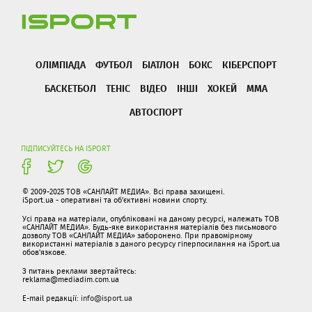
ОЛІМПІАДА
ФУТБОЛ
БІАТЛОН
БОКС
КІБЕРСПОРТ
БАСКЕТБОЛ
ТЕНІС
ВІДЕО
ІНШІ
ХОКЕЙ
ММА
АВТОСПОРТ
ПІДПИСУЙТЕСЬ НА ISPORT
© 2009-2025 ТОВ «САНЛАЙТ МЕДИА». Всі права захищені.
iSport.ua - оперативні та об'єктивні новини спорту.
Усі права на матеріали, опубліковані на даному ресурсі, належать ТОВ
«САНЛАЙТ МЕДИА». Будь-яке використання матеріалів без письмового
дозволу ТОВ «САНЛАЙТ МЕДИА» заборонено. При правомірному
використанні матеріалів з даного ресурсу гіперпосилання на iSport.ua
обов'язкове.
З питань реклами звертайтесь:
reklama@mediadim.com.ua
E-mail редакції:
info@isport.ua