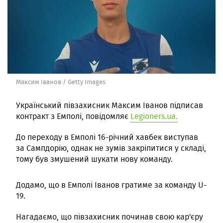
Максим Іванов / Getty Images
Український півзахисник Максим Іванов підписав
контракт з Емполі, повідомляє
Legioners.ua.
До переходу в Емполі 16-річний хавбек виступав
за Сампдорію, однак не зумів закріпитися у складі,
тому був змушений шукати нову команду.
Додамо, що в Емполі Іванов гратиме за команду U-
19.
Нагадаємо, що півзахисник починав свою кар'єру