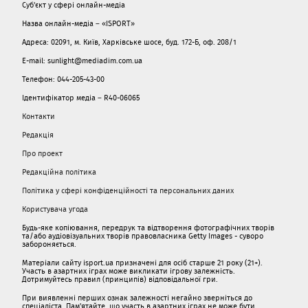
Суб'єкт у сфері онлайн-медіа
Назва онлайн-медіа – «ISPORT»
Адреса: 02091, м. Київ, Харківське шосе, буд. 172-Б, оф. 208/1
E-mail: sunlight@mediadim.com.ua
Телефон: 044-205-43-00
Ідентифікатор медіа – R40-06065
Контакти
Редакція
Про проект
Редакційна політика
Політика у сфері конфіденційності та персональних даних
Користувача угода
Будь-яке копіювання, передрук та відтворення фотографічних творів
та/або аудіовізуальних творів правовласника Getty Images - суворо
забороняється.
Матеріали сайту isport.ua призначені для осіб старше 21 року (21+).
Участь в азартних іграх може викликати ігрову залежність.
Дотримуйтесь правил (принципів) відповідальної гри.
При виявленні перших ознак залежності негайно зверніться до
спеціаліста. Пам'ятайте, що участь в азартних іграх не може бути