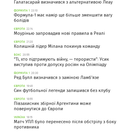
Галатасарай визначився з альтернативою Леау
ФОРМУЛА 1
23:10
Формула-1 має намір ще більше зменшити вагу
болідів
ЄВРОПА
22:14
Моурінью запровадив нові правила в Реалі
ЄВРОПА
21:20
Колишній лідер Мілана покинув команду
БОКС
20:55
"Ті, хто підтримують війну, — терористи": Усик
виступив проти допуску росіян на Олімпіаду
ФОРМУЛА 1
20:30
Ред Булл визначився з заміною Ламб'язе
ЄВРОПА
19:45
Син футбольної легенди залишився без клубу
ЄВРОПА
18:55
Півзахисник збірної Аргентини може
повернутися до Європи
УКРАЇНА
18:15
Матч УПЛ було перенесено після обстрілу з боку
противника