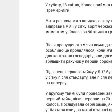
У суботу, 18 квітня, Колос приймав 
Прем'єр-ліги.
Матч розпочався з швидкого голу в
відправив м'яч у сітку воріт черка
моментом у Колоса за 90 хвилин гр
Після пропущеного м'яча команда з
особливо це проявлялося, коли м'я
для контратак господарі діяли до
збільшити рахунок у першій сорока
Під кінець першого тайму у ЛНЗ бу
у сітку після стандарту, але після 
на перерву.
У другому таймі були проведені зам
перший тайм, після перерви на 70-
Колоса. Послідувала серія замін, я
у Шахтаря вже два матчі в запасі 