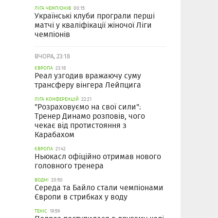
ЛІГА ЧЕМПІОНІВ
00:15
Українські клуби програли перші
матчі у кваліфікації жіночої Ліги
чемпіонів
ВЧОРА, 23:18
ЄВРОПА
23:18
Реал узгодив вражаючу суму
трансферу вінгера Лейпцига
ЛІГА КОНФЕРЕНЦІЙ
22:21
"Розраховуємо на свої сили":
Тренер Динамо розповів, чого
чекає від протистояння з
Карабахом
ЄВРОПА
21:42
Ньюкасл офіційно отримав нового
головного тренера
ВОДНІ
20:50
Середа та Байло стали чемпіонами
Європи в стрибках у воду
ТЕНІС
19:59