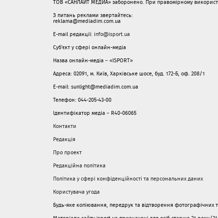
ТОВ «САНЛАЙТ МЕДИА» заборонено. При правомірному використанн
З питань реклами звертайтесь:
reklama@mediadim.com.ua
E-mail редакції:
info@isport.ua
Суб'єкт у сфері онлайн-медіа
Назва онлайн-медіа – «ISPORT»
Адреса: 02091, м. Київ, Харківське шосе, буд. 172-Б, оф. 208/1
E-mail: sunlight@mediadim.com.ua
Телефон: 044-205-43-00
Ідентифікатор медіа – R40-06065
Контакти
Редакція
Про проект
Редакційна політика
Політика у сфері конфіденційності та персональних даних
Користувача угода
Будь-яке копіювання, передрук та відтворення фотографічних тв