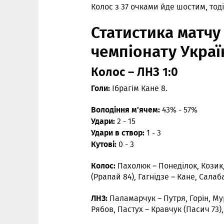
Колос з 37 очками йде шостим, тоді
Статистика матчу 
чемпіонату Украї
Колос – ЛНЗ 1:0
Голи:
Ібрагім Кане 8.
Володіння м'ячем:
43% - 57%
Удари:
2 - 15
Удари в створ:
1 - 3
Кутові:
0 - 3
Колос:
Пахолюк – Понеділок, Козик,
(Ррапай 84), Гагнідзе – Кане, Салаба
ЛНЗ:
Паламарчук – Путря, Горін, М
Рябов, Пастух – Кравчук (Пасич 73), 