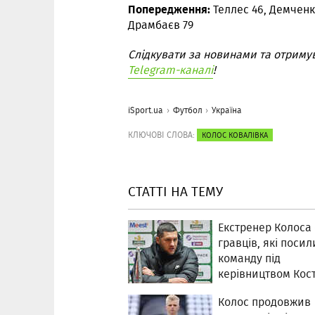
Попередження:
Теллес 46, Демченко
Драмбаєв 79
Слідкувати за новинами та отриму
Telegram-каналі
!
iSport.ua
Футбол
Україна
КЛЮЧОВІ СЛОВА:
КОЛОС КОВАЛІВКА
СТАТТІ НА ТЕМУ
Екстренер Колоса
гравців, які поси
команду під
керівництвом Ко
Колос продовжив