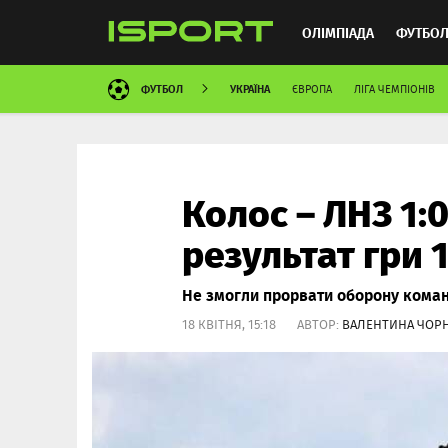
ОЛІМПІАДА
ФУТБО
ФУТБОЛ
УКРАЇНА
ЄВРОПА
ЛІГА ЧЕМПІОНІВ
ММА
АВТОСПОРТ
Колос – ЛНЗ 1:0
результат гри 
Не змогли прорвати оборону кома
18 КВІТНЯ, 15:18 АВТОР:
ВАЛЕНТИНА ЧОР