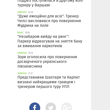
Подрез поступилася в другому колі
турніру у Варшаві
ЄВРОПА
19:35
"Дуже емоційно для всіх": Тренер
Челсі висловився про повернення
Мудрика на поле
БОКС
18:54
"Незабаром вийду на ринг":
Паркер відреагував на зняття бану
за вживання наркотиків
УКРАЇНА
18:19
Зоря оголосила про повернення
досвідченого українського
півзахисника
УКРАЇНА
17:37
Представники Шахтаря та Карпат
визнані найкращими гравцем і
тренером першого туру УПЛ