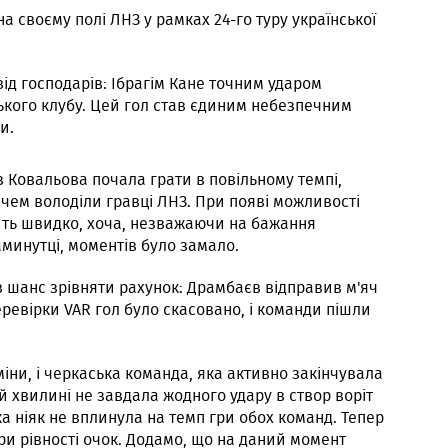
на своєму полі ЛНЗ у рамках 24-го туру української
ід господарів: Ібрагім Кане точним ударом
ського клубу. Цей гол став єдиним небезпечним
и.
 Ковальова почала грати в повільному темпі,
чем володіли гравці ЛНЗ. При появі можливості
сить швидко, хоча, незважаючи на бажання
минутці, моментів було замало.
в шанс зрівняти рахунок: Драмбаєв відправив м'яч
перевірки VAR гол було скасовано, і команди пішли
іни, і черкаська команда, яка активно закінчувала
й хвилині не завдала жодного удару в створ воріт
ка ніяк не вплинула на темп гри обох команд. Тепер
при рівності очок. Додамо, що на даний момент