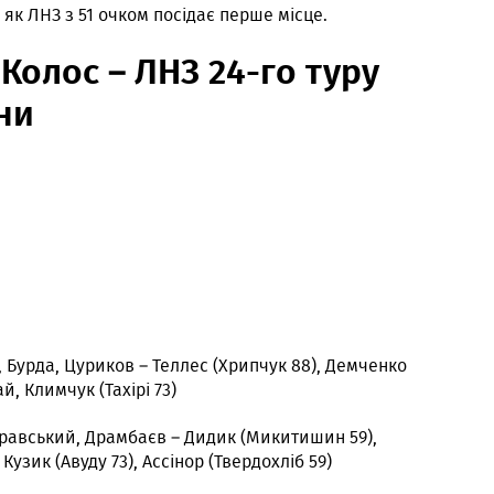
 як ЛНЗ з 51 очком посідає перше місце.
Колос – ЛНЗ 24-го туру
ни
 Бурда, Цуриков – Теллес (Хрипчук 88), Демченко
й, Климчук (Тахірі 73)
уравський, Драмбаєв – Дидик (Микитишин 59),
Кузик (Авуду 73), Ассінор (Твердохліб 59)