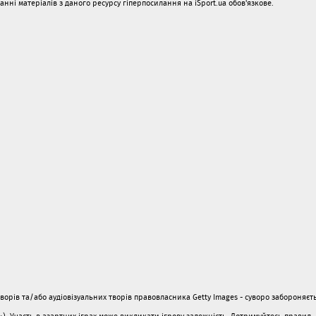
і матеріалів з даного ресурсу гіперпосилання на iSport.ua обов'язкове.
орів та/або аудіовізуальних творів правовласника Getty Images - суворо забороняєть