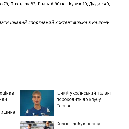
 79, Пахолюк 83, Ррапай 90+4 – Кузик 10, Дидик 40,
вати цікавий спортивний контент можна в нашому
 оцінив
Юний український талант
лили
переходить до клубу
Серії А
стишина
Колос здобув першу