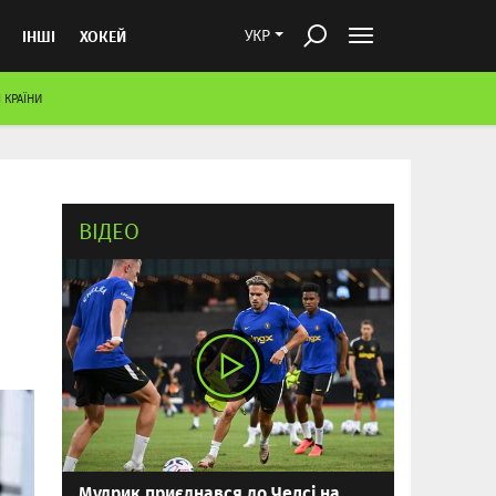
ІНШІ
ХОКЕЙ
УКР
 КРАЇНИ
ВІДЕО
Мудрик приєднався до Челсі на