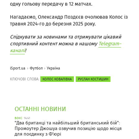
одну гольову передачу в 12 матчах.
Нагадаємо, Олександр Поздєєв очолював Колос із
травня 2024-го до березня 2025 року.
Слідкувати за новинами та отримувати цікавий
спортивний контент можна в нашому
Telegram-
каналі
!
iSport.ua
Футбол
Україна
КЛЮЧОВІ СЛОВА:
КОЛОС КОВАЛІВКА
РУСЛАН КОСТИШИН
ОСТАННІ НОВИНИ
БОКС
14:41
"Два британці та найбільший британський бій":
Промоутер Джошуа озвучив позицію щодо місця
для поєдинку з Ф'юрі