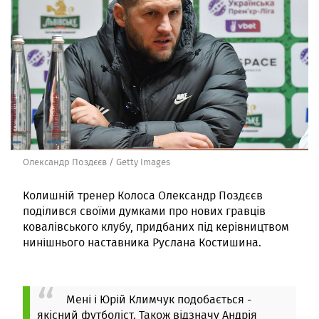
Олександр Поздєєв / Getty Images
Колишній тренер Колоса Олександр Поздєєв
поділився своїми думками про нових гравців
ковалівського клубу, придбаних під керівництвом
нинішнього наставника Руслана Костишина.
Мені і Юрій Климчук подобається -
якісний футболіст. Також відзначу Андрія