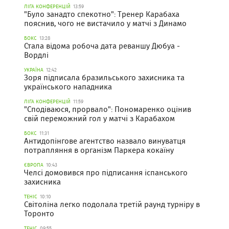
ЛІГА КОНФЕРЕНЦІЙ
13:59
"Було занадто спекотно": Тренер Карабаха
пояснив, чого не вистачило у матчі з Динамо
БОКС
13:28
Стала відома робоча дата реваншу Дюбуа -
Вордлі
УКРАЇНА
12:42
Зоря підписала бразильського захисника та
українського нападника
ЛІГА КОНФЕРЕНЦІЙ
11:59
"Сподіваюся, прорвало": Пономаренко оцінив
свій переможний гол у матчі з Карабахом
БОКС
11:31
Антидопінгове агентство назвало винуватця
потрапляння в організм Паркера кокаїну
ЄВРОПА
10:43
Челсі домовився про підписання іспанського
захисника
ТЕНІС
10:10
Світоліна легко подолала третій раунд турніру в
Торонто
ТЕНІС
09:55