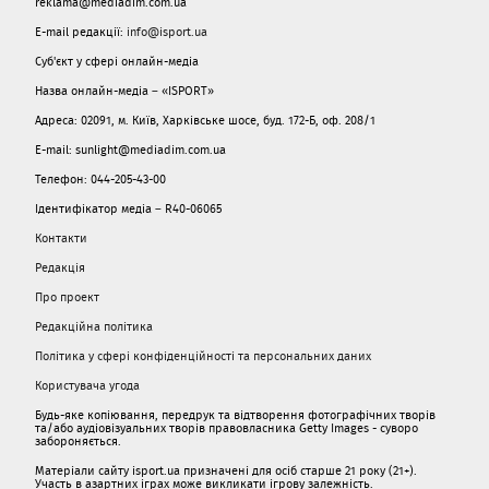
reklama@mediadim.com.ua
E-mail редакції:
info@isport.ua
Суб'єкт у сфері онлайн-медіа
Назва онлайн-медіа – «ISPORT»
Адреса: 02091, м. Київ, Харківське шосе, буд. 172-Б, оф. 208/1
E-mail: sunlight@mediadim.com.ua
Телефон: 044-205-43-00
Ідентифікатор медіа – R40-06065
Контакти
Редакція
Про проект
Редакційна політика
Політика у сфері конфіденційності та персональних даних
Користувача угода
Будь-яке копіювання, передрук та відтворення фотографічних творів
та/або аудіовізуальних творів правовласника Getty Images - суворо
забороняється.
Матеріали сайту isport.ua призначені для осіб старше 21 року (21+).
Участь в азартних іграх може викликати ігрову залежність.