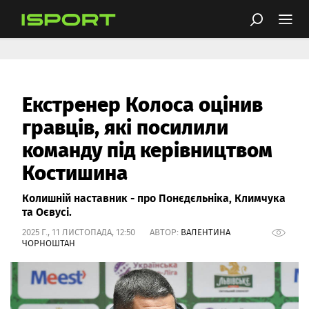
Екстренер Колоса оцінив
гравців, які посилили
команду під керівництвом
Костишина
Колишній наставник - про Понєдєльніка, Климчука
та Оєвусі.
2025 Г., 11 ЛИСТОПАДА, 12:50 АВТОР:
ВАЛЕНТИНА
ЧОРНОШТАН