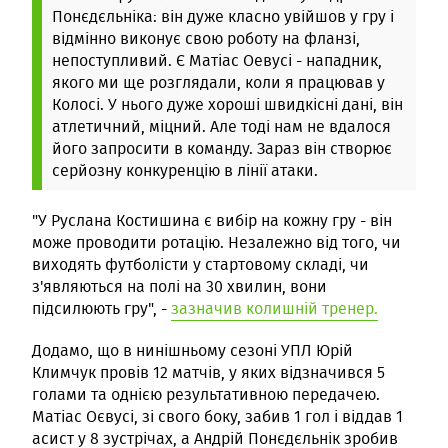
Понєдєльніка: він дуже класно увійшов у гру і
відмінно виконує свою роботу на фланзі,
непоступливий. Є Матіас Оевусі - нападник,
якого ми ще розглядали, коли я працював у
Колосі. У нього дуже хороші швидкісні дані, він
атлетичний, міцний. Але тоді нам не вдалося
його запросити в команду. Зараз він створює
серйозну конкуренцію в лінії атаки.
"У Руслана Костишина є вибір на кожну гру - він
може проводити ротацію. Незалежно від того, чи
виходять футболісти у стартовому складі, чи
з'являються на полі на 30 хвилин, вони
підсилюють гру", -
зазначив колишній тренер.
Додамо, що в нинішньому сезоні УПЛ Юрій
Климчук провів 12 матчів, у яких відзначився 5
голами та однією результативною передачею.
Матіас Оєвусі, зі свого боку, забив 1 гол і віддав 1
асист у 8 зустрічах, а Андрій Понєдєльнік зробив