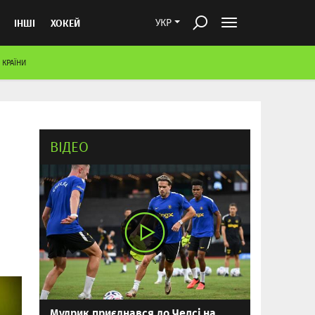
ІНШІ
ХОКЕЙ
УКР
 КРАЇНИ
ВІДЕО
Мудрик приєднався до Челсі на