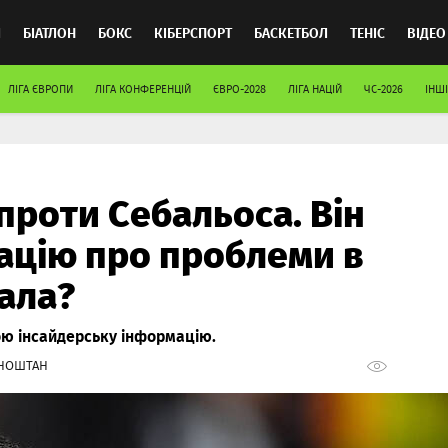
Л
БІАТЛОН
БОКС
КІБЕРСПОРТ
БАСКЕТБОЛ
ТЕНІС
ВІДЕО
ЛІГА ЄВРОПИ
ЛІГА КОНФЕРЕНЦІЙ
ЄВРО-2028
ЛІГА НАЦІЙ
ЧС-2026
ІНШІ
проти Себальоса. Він
ацію про проблеми в
ала?
ю інсайдерську інформацію.
НОШТАН