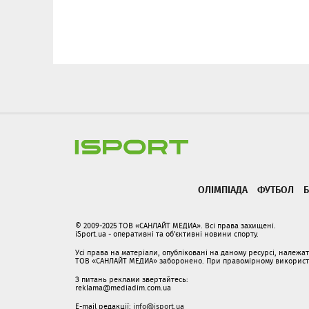
ОЛІМПІАДА
ФУТБОЛ
Б
© 2009-2025 ТОВ «САНЛАЙТ МЕДИА». Всі права захищені.
iSport.ua - оперативні та об'єктивні новини спорту.
Усі права на матеріали, опубліковані на даному ресурсі, належ
ТОВ «САНЛАЙТ МЕДИА» заборонено. При правомірному використанн
З питань реклами звертайтесь:
reklama@mediadim.com.ua
E-mail редакції:
info@isport.ua