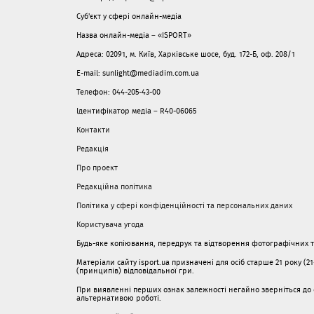
Суб'єкт у сфері онлайн-медіа
Назва онлайн-медіа – «ISPORT»
Адреса: 02091, м. Київ, Харківське шосе, буд. 172-Б, оф. 208/1
E-mail: sunlight@mediadim.com.ua
Телефон: 044-205-43-00
Ідентифікатор медіа – R40-06065
Контакти
Редакція
Про проект
Редакційна політика
Політика у сфері конфіденційності та персональних даних
Користувача угода
Будь-яке копіювання, передрук та відтворення фотографічних тв
Матеріали сайту isport.ua призначені для осіб старше 21 року (2
(принципів) відповідальної гри.
При виявленні перших ознак залежності негайно зверніться до с
альтернативою роботі.