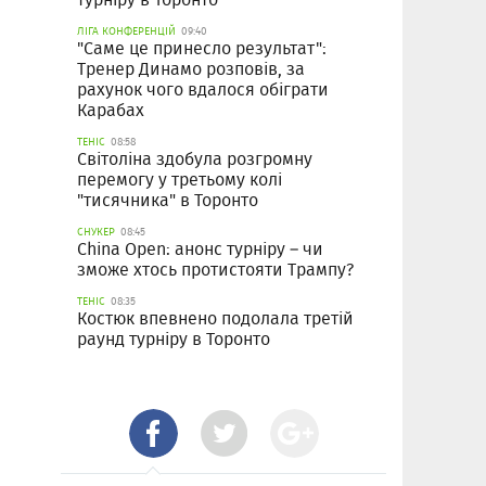
ЛІГА КОНФЕРЕНЦІЙ
09:40
"Саме це принесло результат":
Тренер Динамо розповів, за
рахунок чого вдалося обіграти
Карабах
ТЕНІС
08:58
Світоліна здобула розгромну
перемогу у третьому колі
"тисячника" в Торонто
СНУКЕР
08:45
China Open: анонс турніру – чи
зможе хтось протистояти Трампу?
ТЕНІС
08:35
Костюк впевнено подолала третій
раунд турніру в Торонто