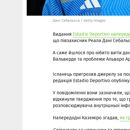
Дані Себальоса / Getty Images
Видання
Estadio Deportivo напере
що півзахисник Реала Дані Себальо
А саме йшлося про нібито витік да
Вальверде та проблеми Альваро Ар
Іспанець пригрозив джерелу за по
редакція Estadio Deportivo опублік
У повідомленні вони зазначили, що 
відкинули твердження про те, що гр
розповсюджувача внутрішньої інфор
Напередодні Каземіро згадав,
як г
Слідкувати за новинами та отриму