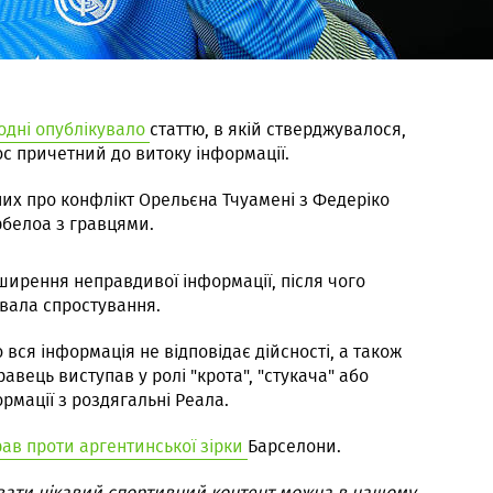
додні опублікувало
статтю, в якій стверджувалося,
с причетний до витоку інформації.
них про конфлікт Орельєна Тчуамені з Федеріко
белоа з гравцями.
ширення неправдивої інформації, після чого
увала спростування.
вся інформація не відповідає дійсності, а також
авець виступав у ролі "крота", "стукача" або
мації з роздягальні Реала.
рав проти аргентинської зірки
Барселони.
вати цікавий спортивний контент можна в нашому