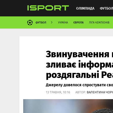
ОЛІМПІАДА
ФУТБО
ФУТБОЛ
ЄВРОПА
УКРАЇНА
ЛІГА ЧЕМПІОНІВ
ММА
АВТОСПОРТ
Звинувачення 
зливає інформ
роздягальні Ре
Джерелу довелося спростувати сво
13 ТРАВНЯ, 10:16 АВТОР:
ВАЛЕНТИНА ЧОР