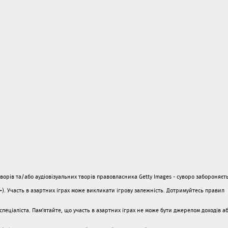
орів та/або аудіовізуальних творів правовласника Getty Images - суворо забороняєть
1+). Участь в азартних іграх може викликати ігрову залежність. Дотримуйтесь правил
пеціаліста. Пам'ятайте, що участь в азартних іграх не може бути джерелом доходів а