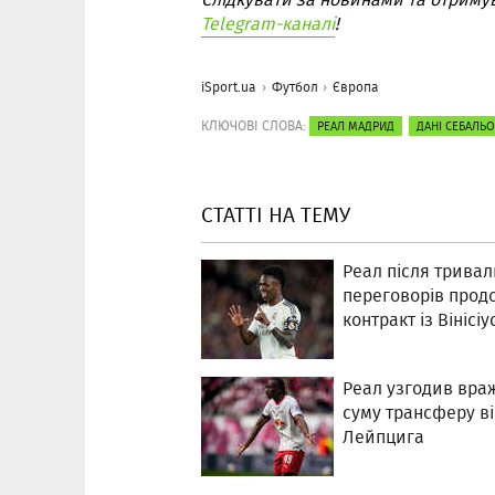
Telegram-каналі
!
iSport.ua
Футбол
Європа
КЛЮЧОВІ СЛОВА:
РЕАЛ МАДРИД
ДАНІ СЕБАЛЬ
СТАТТІ НА ТЕМУ
Реал після тривал
переговорів прод
контракт із Вінісі
Реал узгодив вра
суму трансферу в
Лейпцига