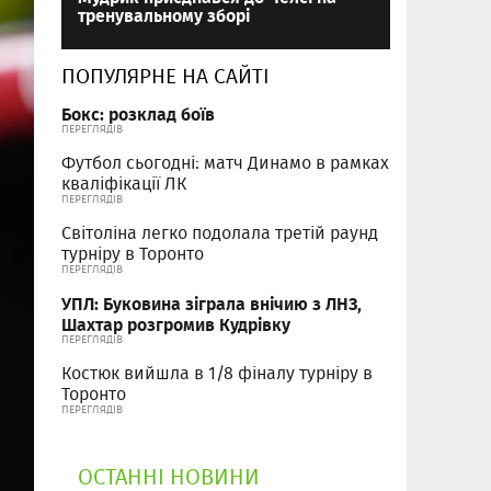
тренувальному зборі
ПОПУЛЯРНЕ НА САЙТІ
Бокс: розклад боїв
ПЕРЕГЛЯДІВ
Футбол сьогодні: матч Динамо в рамках
кваліфікації ЛК
ПЕРЕГЛЯДІВ
Світоліна легко подолала третій раунд
турніру в Торонто
ПЕРЕГЛЯДІВ
УПЛ: Буковина зіграла внічию з ЛНЗ,
Шахтар розгромив Кудрівку
ПЕРЕГЛЯДІВ
Костюк вийшла в 1/8 фіналу турніру в
Торонто
ПЕРЕГЛЯДІВ
ОСТАННІ НОВИНИ