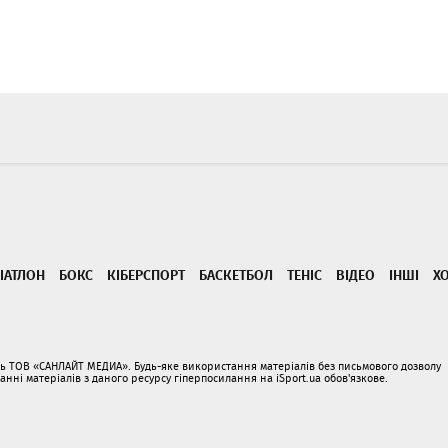
ІАТЛОН
БОКС
КІБЕРСПОРТ
БАСКЕТБОЛ
ТЕНІС
ВІДЕО
ІНШІ
Х
ать ТОВ «САНЛАЙТ МЕДИА». Будь-яке використання матеріалів без письмового дозволу
і матеріалів з даного ресурсу гіперпосилання на iSport.ua обов'язкове.