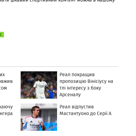
ОС
их
Реал покращив
овжив
пропозицію Вінісіусу на
усом
тлі інтересу з боку
Арсеналу
жаючу
Реал відпустив
інгера
Мастантуоно до Серії А