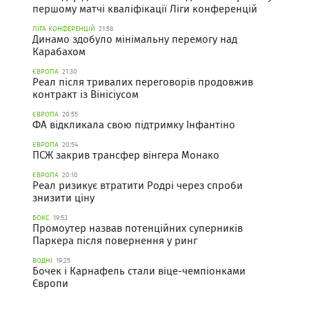
першому матчі кваліфікації Ліги конференцій
ЛІГА КОНФЕРЕНЦІЙ
21:58
Динамо здобуло мінімальну перемогу над
Карабахом
ЄВРОПА
21:30
Реал після тривалих переговорів продовжив
контракт із Вінісіусом
ЄВРОПА
20:55
ФА відкликала свою підтримку Інфантіно
ЄВРОПА
20:54
ПСЖ закрив трансфер вінгера Монако
ЄВРОПА
20:10
Реал ризикує втратити Родрі через спроби
знизити ціну
БОКС
19:53
Промоутер назвав потенційних суперників
Паркера після повернення у ринг
ВОДНІ
19:25
Бочек і Карнафель стали віце-чемпіонками
Європи