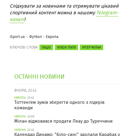
Слідкувати за новинами та отримувати цікавий
спортивний контент можна в нашому
Telegram-
каналі
!
iSport.ua
Футбол
Європа
КЛЮЧОВІ СЛОВА:
ЛАЦІО
КУБОК ІТАЛІЇ
ІНТЕР МІЛАН
ОСТАННІ НОВИНИ
ВЧОРА, 23:42
ЄВРОПА
23:42
Тоттенгем зумів зберегти одного з лідерів
команди
ЄВРОПА
23:05
Мілан відмовився продати Леау до Туреччини
УКРАЇНА
22:40
Календар Динамо: "біло-сині" здолали Карабах у