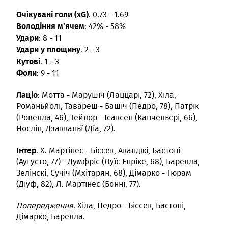
Очікувані голи (xG)
: 0.73 - 1.69
Володіння м'ячем
: 42% - 58%
Удари
: 8 - 11
Удари у площину
: 2 - 3
Кутові
: 1 - 3
Фоли
: 9 - 11
Лаціо
: Мотта - Марушіч (Лаццарі, 72), Хіла,
Романьйолі, Тавареш - Башіч (Педро, 78), Патрік
(Ровелла, 46), Тейлор - Ісаксен (Канчельєрі, 66),
Нослін, Дзакканьї (Діа, 72).
Інтер
: Х. Мартінес - Біссек, Аканджі, Бастоні
(Аугусто, 77) - Думфріс (Луїс Енріке, 68), Барелла,
Зелінскі, Сучіч (Мхітарян, 68), Дімарко - Тюрам
(Діуф, 82), Л. Мартінес (Бонні, 77).
Попередження
: Хіла, Педро - Біссек, Бастоні,
Дімарко, Барелла.