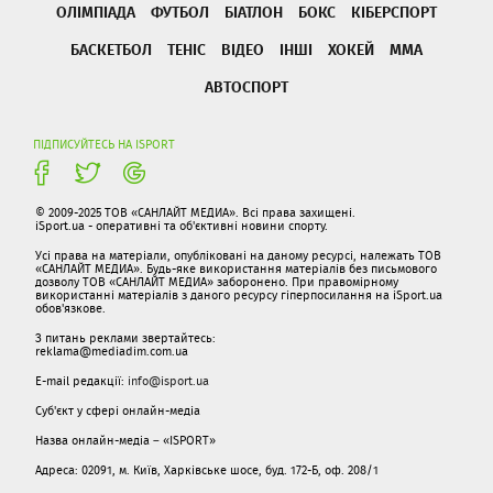
ОЛІМПІАДА
ФУТБОЛ
БІАТЛОН
БОКС
КІБЕРСПОРТ
БАСКЕТБОЛ
ТЕНІС
ВІДЕО
ІНШІ
ХОКЕЙ
ММА
АВТОСПОРТ
ПІДПИСУЙТЕСЬ НА ISPORT
© 2009-2025 ТОВ «САНЛАЙТ МЕДИА». Всі права захищені.
iSport.ua - оперативні та об'єктивні новини спорту.
Усі права на матеріали, опубліковані на даному ресурсі, належать ТОВ
«САНЛАЙТ МЕДИА». Будь-яке використання матеріалів без письмового
дозволу ТОВ «САНЛАЙТ МЕДИА» заборонено. При правомірному
використанні матеріалів з даного ресурсу гіперпосилання на iSport.ua
обов'язкове.
З питань реклами звертайтесь:
reklama@mediadim.com.ua
E-mail редакції:
info@isport.ua
Суб'єкт у сфері онлайн-медіа
Назва онлайн-медіа – «ISPORT»
Адреса: 02091, м. Київ, Харківське шосе, буд. 172-Б, оф. 208/1