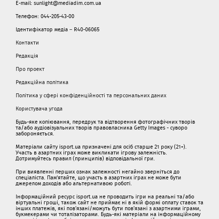
E-mail: sunlight@mediadim.com.ua
Телефон: 044-205-43-00
Ідентифікатор медіа – R40-06065
Контакти
Редакція
Про проект
Редакційна політика
Політика у сфері конфіденційності та персональних даних
Користувача угода
Будь-яке копіювання, передрук та відтворення фотографічних творів
та/або аудіовізуальних творів правовласника Getty Images - суворо
забороняється.
Матеріали сайту isport.ua призначені для осіб старше 21 року (21+).
Участь в азартних іграх може викликати ігрову залежність.
Дотримуйтесь правил (принципів) відповідальної гри.
При виявленні перших ознак залежності негайно зверніться до
спеціаліста. Пам'ятайте, що участь в азартних іграх не може бути
джерелом доходів або альтернативою роботі.
Інформаційний ресурс isport.ua не проводить ігри на реальні та/або
віртуальні гроші, також сайт не приймає ні в якій формі оплату ставок та
інших платежів, які пов’язані/можуть бути пов’язані з азартними іграми,
букмекерами чи тоталізаторами. Будь-які матеріали на інформаційному