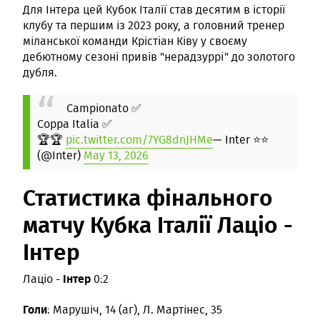
Для Інтера цей Кубок Італії став десятим в історії
клубу та першим із 2023 року, а головний тренер
міланської команди Крістіан Ківу у своєму
дебютному сезоні привів "нерадзуррі" до золотого
дубля.
Campionato ✅
Coppa Italia ✅
🏆🏆
pic.twitter.com/7YG8dnJHMe
— Inter ⭐⭐
(@Inter)
May 13, 2026
Статистика фінального
матчу Кубка Італії Лаціо -
Інтер
Інтер
Лаціо -
0:2
Голи
: Марушіч, 14 (аг), Л. Мартінес, 35