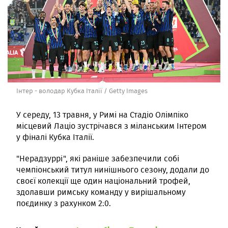
Інтер - володар Кубка Італії / Getty Images
У середу, 13 травня, у Римі на Стадіо Олімпіко
місцевий Лаціо зустрічався з міланським Інтером
у фіналі Кубка Італії.
"Нерадзуррі", які раніше забезпечили собі
чемпіонський титул нинішнього сезону, додали до
своєї колекції ще один національний трофей,
здолавши римську команду у вирішальному
поєдинку з рахунком 2:0.