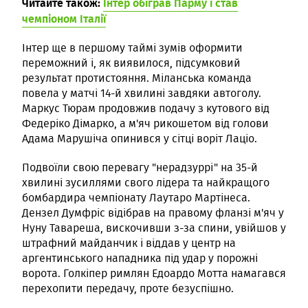
Читайте також:
Інтер обіграв Парму і став
чемпіоном Італії
Інтер ще в першому таймі зумів оформити
переможний і, як виявилося, підсумковий
результат протистояння. Міланська команда
повела у матчі 14-й хвилині завдяки автоголу.
Маркус Тюрам продовжив подачу з кутового від
Федеріко Дімарко, а м'яч рикошетом від голови
Адама Марушіча опинився у сітці воріт Лаціо.
Подвоїли свою перевагу "нерадзуррі" на 35-й
хвилині зусиллями свого лідера та найкращого
бомбардира чемпіонату Лаутаро Мартінеса.
Дензел Думфріс відібрав на правому фланзі м'яч у
Нуну Тавареша, вискочивши з-за спини, увійшов у
штрафний майданчик і віддав у центр на
аргентинського нападника під удар у порожні
ворота. Голкіпер римлян Едоардо Мотта намагався
перехопити передачу, проте безуспішно.