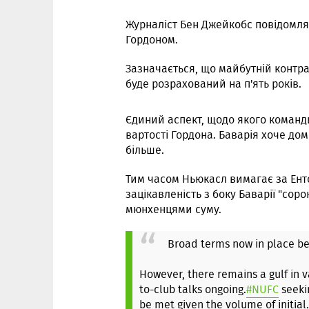
Журналіст Бен Джейкобс повідомляє
Гордоном.
Зазначається, що майбутній контра
буде розрахований на п'ять років.
Єдиний аспект, щодо якого команди 
вартості Гордона. Баварія хоче дом
більше.
Тим часом Ньюкасл вимагає за Енто
зацікавленість з боку Баварії "сор
мюнхенцями суму.
Broad terms now in place b
However, there remains a gulf in 
to-club talks ongoing.
#NUFC
seekin
be met given the volume of initia