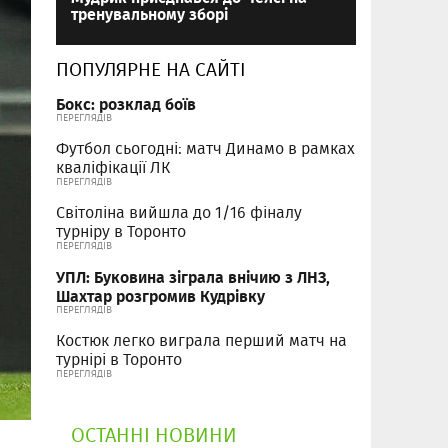
тренувальному зборі
ПОПУЛЯРНЕ НА САЙТІ
Бокс: розклад боїв
ПЕРЕГЛЯДІВ
Футбол сьогодні: матч Динамо в рамках
кваліфікації ЛК
ПЕРЕГЛЯДІВ
Світоліна вийшла до 1/16 фіналу
турніру в Торонто
ПЕРЕГЛЯДІВ
УПЛ: Буковина зіграла внічию з ЛНЗ,
Шахтар розгромив Кудрівку
ПЕРЕГЛЯДІВ
Костюк легко виграла перший матч на
турнірі в Торонто
ПЕРЕГЛЯДІВ
ОСТАННІ НОВИНИ