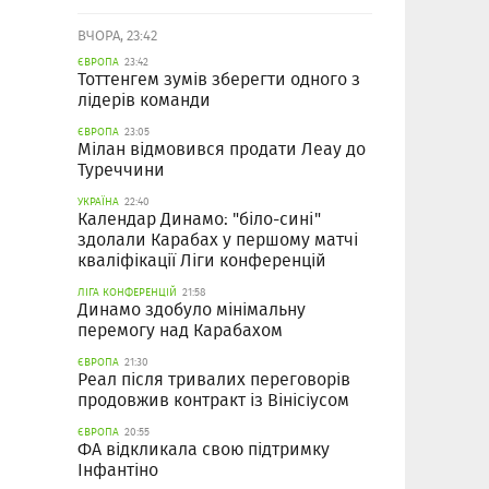
ВЧОРА, 23:42
ЄВРОПА
23:42
Тоттенгем зумів зберегти одного з
лідерів команди
ЄВРОПА
23:05
Мілан відмовився продати Леау до
Туреччини
УКРАЇНА
22:40
Календар Динамо: "біло-сині"
здолали Карабах у першому матчі
кваліфікації Ліги конференцій
ЛІГА КОНФЕРЕНЦІЙ
21:58
Динамо здобуло мінімальну
перемогу над Карабахом
ЄВРОПА
21:30
Реал після тривалих переговорів
продовжив контракт із Вінісіусом
ЄВРОПА
20:55
ФА відкликала свою підтримку
Інфантіно