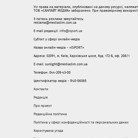
Усі права на матеріали, опубліковані на даному ресурсі, належ
ТОВ «САНЛАЙТ МЕДИА» заборонено. При правомірному використанн
З питань реклами звертайтесь:
reklama@mediadim.com.ua
E-mail редакції:
info@isport.ua
Суб'єкт у сфері онлайн-медіа
Назва онлайн-медіа – «ISPORT»
Адреса: 02091, м. Київ, Харківське шосе, буд. 172-Б, оф. 208/1
E-mail: sunlight@mediadim.com.ua
Телефон: 044-205-43-00
Ідентифікатор медіа – R40-06065
Контакти
Редакція
Про проект
Редакційна політика
Політика у сфері конфіденційності та персональних даних
Користувача угода