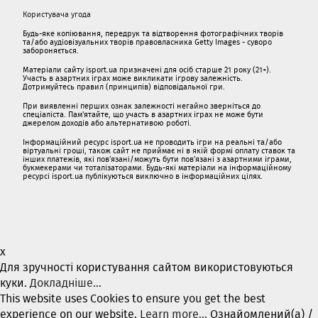
Користувача угода
Будь-яке копіювання, передрук та відтворення фотографічних творів
та/або аудіовізуальних творів правовласника Getty Images - суворо
забороняється.
Матеріали сайту isport.ua призначені для осіб старше 21 року (21+).
Участь в азартних іграх може викликати ігрову залежність.
Дотримуйтесь правил (принципів) відповідальної гри.
При виявленні перших ознак залежності негайно зверніться до
спеціаліста. Пам'ятайте, що участь в азартних іграх не може бути
джерелом доходів або альтернативою роботі.
Інформаційний ресурс isport.ua не проводить ігри на реальні та/або
віртуальні гроші, також сайт не приймає ні в якій формі оплату ставок та
інших платежів, які пов’язані/можуть бути пов’язані з азартними іграми,
букмекерами чи тоталізаторами. Будь-які матеріали на інформаційному
ресурсі isport.ua публікуються виключно в інформаційних цілях.
x
Для зручності користування сайтом використовуються
куки.
Докладніше...
This website uses Cookies to ensure you get the best
experience on our website.
Learn more...
Ознайомлений(а) /