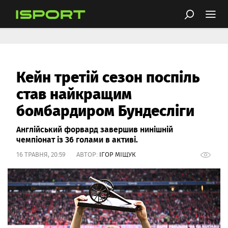
Кейн третій сезон поспіль
став найкращим
бомбардиром Бундесліги
Англійський форвард завершив нинішній
чемпіонат із 36 голами в активі.
16 ТРАВНЯ, 20:59 АВТОР:
ІГОР МІЩУК