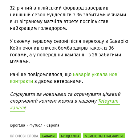
32-річний англійський форвард завершив
нинішній сезон Бундесліги з 36 забитими м'ячами
в 31 зіграному матчі та втретє поспіль став
найкращим голеадором.
У своєму першому сезоні після переходу в Баварію
Кейн очолив список бомбардирів також із 36
голами, а у попередній кампанії - з 26 забитими
м'ячами.
Раніше повідомлялося, що
Баварія уклала нові
контракти
з двома ветеранами.
Слідкувати за новинами та отримувати цікавий
спортивний контент можна в нашому
Telegram-
каналі
!
iSport.ua
Футбол
Європа
КЛЮЧОВІ СЛОВА:
БАВАРІЯ
БУНДЕСЛІГА
ЧЕМПІОНАТ НІМЕЧЧИНИ