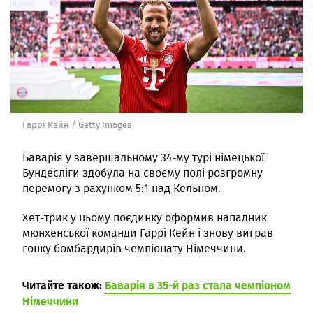
Гаррі Кейн / Getty Images
Баварія у завершальному 34-му турі німецької
Бундесліги здобула на своєму полі розгромну
перемогу з рахунком 5:1 над Кельном.
Хет-трик у цьому поєдинку оформив нападник
мюнхенської команди Гаррі Кейн і знову виграв
гонку бомбардирів чемпіонату Німеччини.
Читайте також:
Баварія в 35-й раз стала чемпіоном
Німеччини