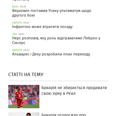
БОКС
09:49
Верховен поставив Усику ультиматум щодо
другого бою
ЄВРОПА
09:24
Інфантіно може втратити посаду
НБА
08:53
Нерс розповів, яку роль відіграватиме Леброн у
Сіксерс
ЄВРОПА
08:32
Альварес і Деку розробили план переходу
СТАТТІ НА ТЕМУ
Баварія не збирається продавати
свою зірку в Реал
Баварія оголосила про