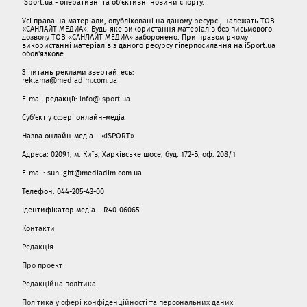
iSport.ua - оперативні та об'єктивні новини спорту.
Усі права на матеріали, опубліковані на даному ресурсі, належать ТОВ
«САНЛАЙТ МЕДИА». Будь-яке використання матеріалів без письмового
дозволу ТОВ «САНЛАЙТ МЕДИА» заборонено. При правомірному
використанні матеріалів з даного ресурсу гіперпосилання на iSport.ua
обов'язкове.
З питань реклами звертайтесь:
reklama@mediadim.com.ua
E-mail редакції:
info@isport.ua
Суб'єкт у сфері онлайн-медіа
Назва онлайн-медіа – «ISPORT»
Адреса: 02091, м. Київ, Харківське шосе, буд. 172-Б, оф. 208/1
E-mail: sunlight@mediadim.com.ua
Телефон: 044-205-43-00
Ідентифікатор медіа – R40-06065
Контакти
Редакція
Про проект
Редакційна політика
Політика у сфері конфіденційності та персональних даних