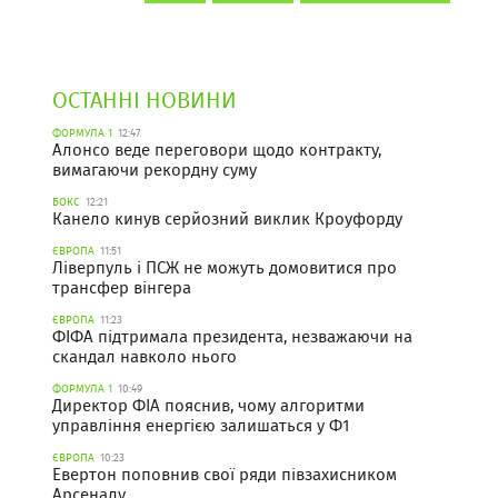
ОСТАННІ НОВИНИ
ФОРМУЛА 1
12:47
Алонсо веде переговори щодо контракту,
вимагаючи рекордну суму
БОКС
12:21
Канело кинув серйозний виклик Кроуфорду
ЄВРОПА
11:51
Ліверпуль і ПСЖ не можуть домовитися про
трансфер вінгера
ЄВРОПА
11:23
ФІФА підтримала президента, незважаючи на
скандал навколо нього
ФОРМУЛА 1
10:49
Директор ФІА пояснив, чому алгоритми
управління енергією залишаться у Ф1
ЄВРОПА
10:23
Евертон поповнив свої ряди півзахисником
Арсеналу