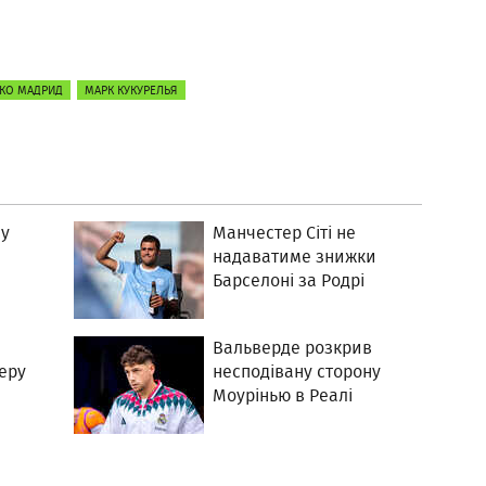
ІКО МАДРИД
МАРК КУКУРЕЛЬЯ
ву
Манчестер Сіті не
надаватиме знижки
Барселоні за Родрі
Вальверде розкрив
еру
несподівану сторону
Моурінью в Реалі