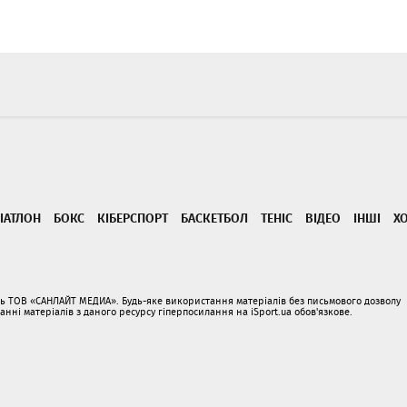
ІАТЛОН
БОКС
КІБЕРСПОРТ
БАСКЕТБОЛ
ТЕНІС
ВІДЕО
ІНШІ
Х
ать ТОВ «САНЛАЙТ МЕДИА». Будь-яке використання матеріалів без письмового дозволу
і матеріалів з даного ресурсу гіперпосилання на iSport.ua обов'язкове.