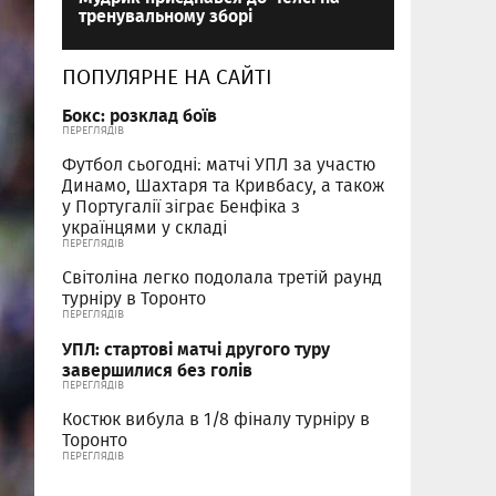
тренувальному зборі
ПОПУЛЯРНЕ НА САЙТІ
Бокс: розклад боїв
ПЕРЕГЛЯДІВ
Футбол сьогодні: матчі УПЛ за участю
Динамо, Шахтаря та Кривбасу, а також
у Португалії зіграє Бенфіка з
українцями у складі
ПЕРЕГЛЯДІВ
Світоліна легко подолала третій раунд
турніру в Торонто
ПЕРЕГЛЯДІВ
УПЛ: стартові матчі другого туру
завершилися без голів
ПЕРЕГЛЯДІВ
Костюк вибула в 1/8 фіналу турніру в
Торонто
ПЕРЕГЛЯДІВ