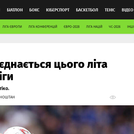
Л
БІАТЛОН
БОКС
КІБЕРСПОРТ
БАСКЕТБОЛ
ТЕНІС
ВІДЕО
ЛІГА ЄВРОПИ
ЛІГА КОНФЕРЕНЦІЙ
ЄВРО-2028
ЛІГА НАЦІЙ
ЧС-2026
ІНШІ
днається цього літа
іги
іко.
РНОШТАН