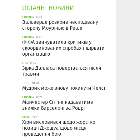
ОСТАННІ НОВИНИ
ЄВРОПА
12:21
Вальверде розкрив несподівану
сторону Моурінью в Реалі
ЄВРОПА
11:47
ФІФА звинуватила критиків у
скоординованих спробах підірвати
організацію
НБА
11:24
Зірка Далласа повертається після
травми
ТЕНІС
10:48
Мудрик може знову покинути Челсі
ЄВРОПА
10:25
Манчестер Сіті не надаватиме
знижки Барселоні за Родрі
БОКС
09:51
Хірн висловився щодо жорсткої
позиції Джошуа щодо місця
проведення бою