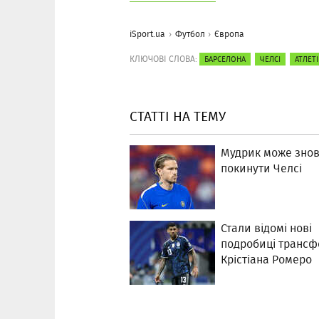
iSport.ua
Футбол
Європа
КЛЮЧОВІ СЛОВА:
БАРСЕЛОНА
ЧЕЛСІ
АТЛЕТ
СТАТТІ НА ТЕМУ
Мудрик може зно
покинути Челсі
Стали відомі нові
подробиці трансф
Крістіана Ромеро