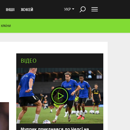
ІНШІ
ХОКЕЙ
УКР
 КРАЇНИ
ВІДЕО
Мудрик приєднався до Челсі на