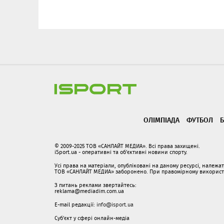
ОЛІМПІАДА
ФУТБОЛ
Б
© 2009-2025 ТОВ «САНЛАЙТ МЕДИА». Всі права захищені.
iSport.ua - оперативні та об'єктивні новини спорту.
Усі права на матеріали, опубліковані на даному ресурсі, належ
ТОВ «САНЛАЙТ МЕДИА» заборонено. При правомірному використанн
З питань реклами звертайтесь:
reklama@mediadim.com.ua
E-mail редакції:
info@isport.ua
Суб'єкт у сфері онлайн-медіа