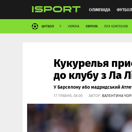
ОЛІМПІАДА
ФУТБО
ФУТБОЛ
ЄВРОПА
УКРАЇНА
ЛІГА ЧЕМПІОНІВ
ММА
АВТОСПОРТ
Кукурелья приє
до клубу з Ла Л
У Барселону або мадридський Атлет
17 ТРАВНЯ, 08:00 АВТОР:
ВАЛЕНТИНА ЧО