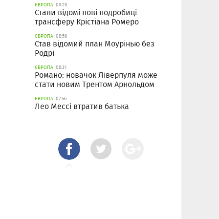
ЄВРОПА
09:29
Стали відомі нові подробиці
трансферу Крістіана Ромеро
ЄВРОПА
08:58
Став відомий план Моурінью без
Родрі
ЄВРОПА
08:31
Романо: новачок Ліверпуля може
стати новим Трентом Арнольдом
ЄВРОПА
07:56
Лео Мессі втратив батька