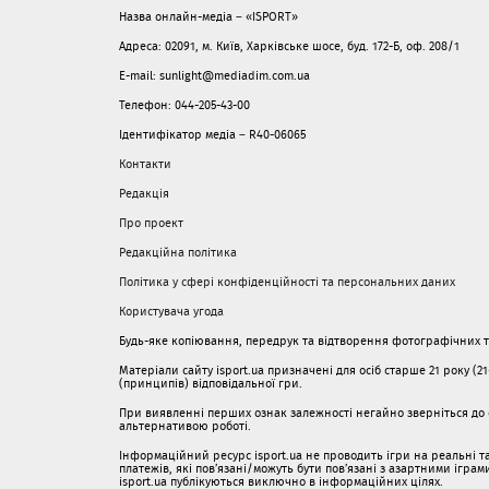
Назва онлайн-медіа – «ISPORT»
Адреса: 02091, м. Київ, Харківське шосе, буд. 172-Б, оф. 208/1
E-mail: sunlight@mediadim.com.ua
Телефон: 044-205-43-00
Ідентифікатор медіа – R40-06065
Контакти
Редакція
Про проект
Редакційна політика
Політика у сфері конфіденційності та персональних даних
Користувача угода
Будь-яке копіювання, передрук та відтворення фотографічних тв
Матеріали сайту isport.ua призначені для осіб старше 21 року (2
(принципів) відповідальної гри.
При виявленні перших ознак залежності негайно зверніться до с
альтернативою роботі.
Інформаційний ресурс isport.ua не проводить ігри на реальні та
платежів, які пов’язані/можуть бути пов’язані з азартними ігра
isport.ua публікуються виключно в інформаційних цілях.