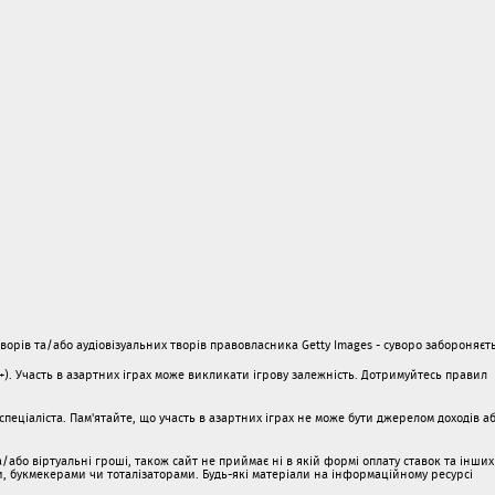
орів та/або аудіовізуальних творів правовласника Getty Images - суворо забороняєть
1+). Участь в азартних іграх може викликати ігрову залежність. Дотримуйтесь правил
пеціаліста. Пам'ятайте, що участь в азартних іграх не може бути джерелом доходів а
/або віртуальні гроші, також сайт не приймає ні в якій формі оплату ставок та інших
ми, букмекерами чи тоталізаторами. Будь-які матеріали на інформаційному ресурсі