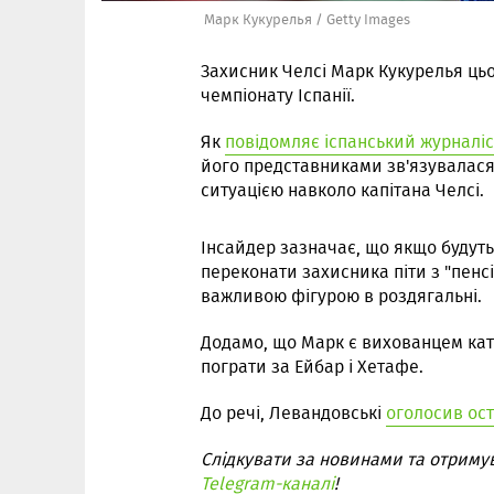
Марк Кукурелья / Getty Images
Захисник Челсі Марк Кукурелья цьо
чемпіонату Іспанії.
Як
повідомляє іспанський журналіс
його представниками зв'язувалася 
ситуацією навколо капітана Челсі.
Інсайдер зазначає, що якщо будуть
переконати захисника піти з "пенсі
важливою фігурою в роздягальні.
Додамо, що Марк є вихованцем ката
пограти за Ейбар і Хетафе.
До речі, Левандовські
оголосив ос
Слідкувати за новинами та отриму
Telegram-каналі
!