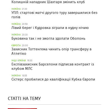
Колишній нападник Шахтаря змінить клуб
УКРАЇНА
21:30
УПЛ: стартові матчі другого туру завершилися без
голів
УКРАЇНА
20:58
Лівий берег і Кудровка зіграли в нудну нічию
УКРАЇНА
20:30
Буковина так і не змогла здолати Оболонь
ЄВРОПА
20:00
Захисник Тоттенгема чинить опір трансферу в
Атлетіко
ІНШІ КРАЇНИ
19:30
Експівзахисник Барселони підписав контракт із
клубом МЛС
УКРАЇНА
18:55
Сістерс пробилися до кваліфікації Кубка Європи
СТАТТІ НА ТЕМУ