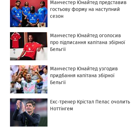
Манчестер Юнайтед представив
гостьову форму на наступний
сезон
Манчестер Юнайтед оголосив
про підписання капітана збірної
Бельгії
Манчестер Юнайтед узгодив
придбання капітана збірної
Бельгії
Екс-тренер Крістал Пелас очолить
Ноттінгем