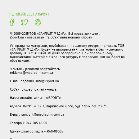
ПІДПИСУЙТЕСЬ НА ISPORT
© 2009-2025 ТОВ «САНЛАЙТ МЕДИА». Всі права захищені.
iSport.ua - оперативні та об'єктивні новини спорту.
Усі права на матеріали, опубліковані на даному ресурсі, належать ТОВ
«САНЛАЙТ МЕДИА». Будь-яке використання матеріалів без письмового
дозволу ТОВ «САНЛАЙТ МЕДИА» заборонено. При правомірному
використанні матеріалів з даного ресурсу гіперпосилання на iSport.ua
обов'язкове.
З питань реклами звертайтесь:
reklama@mediadim.com.ua
E-mail редакції:
info@isport.ua
Суб'єкт у сфері онлайн-медіа
Назва онлайн-медіа – «ISPORT»
Адреса: 02091, м. Київ, Харківське шосе, буд. 172-Б, оф. 208/1
E-mail: sunlight@mediadim.com.ua
Телефон: 044-205-43-00
Ідентифікатор медіа – R40-06065