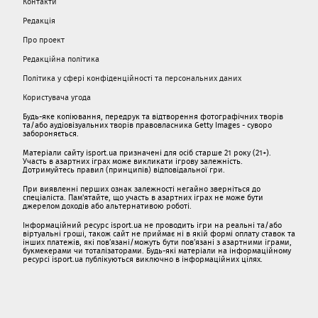
Контакти
Редакція
Про проект
Редакційна політика
Політика у сфері конфіденційності та персональних даних
Користувача угода
Будь-яке копіювання, передрук та відтворення фотографічних творів
та/або аудіовізуальних творів правовласника Getty Images - суворо
забороняється.
Матеріали сайту isport.ua призначені для осіб старше 21 року (21+).
Участь в азартних іграх може викликати ігрову залежність.
Дотримуйтесь правил (принципів) відповідальної гри.
При виявленні перших ознак залежності негайно зверніться до
спеціаліста. Пам'ятайте, що участь в азартних іграх не може бути
джерелом доходів або альтернативою роботі.
Інформаційний ресурс isport.ua не проводить ігри на реальні та/або
віртуальні гроші, також сайт не приймає ні в якій формі оплату ставок та
інших платежів, які пов’язані/можуть бути пов’язані з азартними іграми,
букмекерами чи тоталізаторами. Будь-які матеріали на інформаційному
ресурсі isport.ua публікуються виключно в інформаційних цілях.