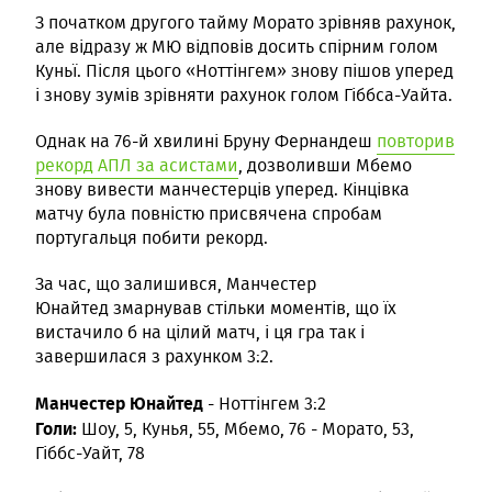
З початком другого тайму Морато зрівняв рахунок,
але відразу ж МЮ відповів досить спірним голом
Куньї. Після цього «Ноттінгем» знову пішов уперед
і знову зумів зрівняти рахунок голом Гіббса-Уайта.
Однак на 76-й хвилині Бруну Фернандеш
повторив
рекорд АПЛ за асистами
, дозволивши Мбемо
знову вивести манчестерців уперед. Кінцівка
матчу була повністю присвячена спробам
португальця побити рекорд.
За час, що залишився, Манчестер
Юнайтед змарнував стільки моментів, що їх
вистачило б на цілий матч, і ця гра так і
завершилася з рахунком 3:2.
Манчестер Юнайтед
- Ноттінгем 3:2
Голи:
Шоу, 5, Кунья, 55, Мбемо, 76 - Морато, 53,
Гіббс-Уайт, 78