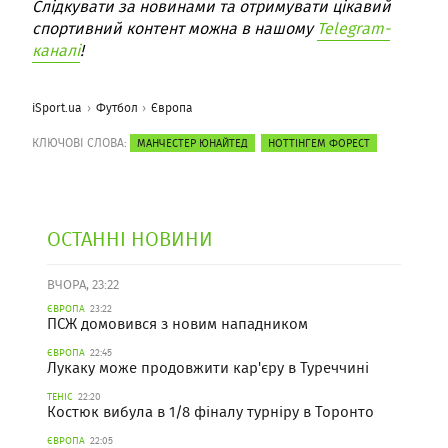
Слідкувати за новинами та отримувати цікавий
спортивний контент можна в нашому
Telegram-
каналі
!
iSport.ua
Футбол
Європа
КЛЮЧОВІ СЛОВА:
МАНЧЕСТЕР ЮНАЙТЕД
НОТТІНГЕМ ФОРЕСТ
ОСТАННІ НОВИНИ
ВЧОРА, 23:22
ЄВРОПА
23:22
ПСЖ домовився з новим нападником
ЄВРОПА
22:45
Лукаку може продовжити кар'єру в Туреччині
ТЕНІС
22:20
Костюк вибула в 1/8 фіналу турніру в Торонто
ЄВРОПА
22:05