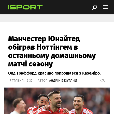
Манчестер Юнайтед
обіграв Ноттінгем в
останньому домашньому
матчі сезону
Олд Траффорд красиво попрощався з Каземіро.
17 ТРАВНЯ, 16:32 АВТОР:
АНДРІЙ БЕЗУГЛИЙ