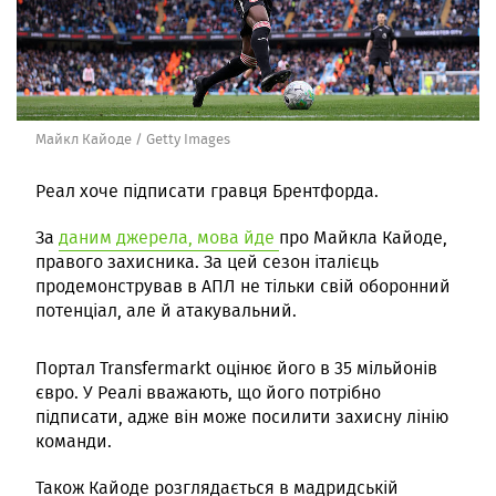
Майкл Кайоде / Getty Images
Реал хоче підписати гравця Брентфорда.
За
даним джерела, мова йде
про Майкла Кайоде,
правого захисника. За цей сезон італієць
продемонстрував в АПЛ не тільки свій оборонний
потенціал, але й атакувальний.
Портал Transfermarkt оцінює його в 35 мільйонів
євро. У Реалі вважають, що його потрібно
підписати, адже він може посилити захисну лінію
команди.
Також Кайоде розглядається в мадридській