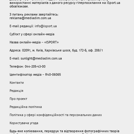
використанні матеріалів з даного ресурсу гіперпосилання на iSport.ua
обов'язкове.
З питань реклами звертайтесь:
reklama@mediadim.com.ua
E-mail редакції:
info@isport.ua
Суб'єкт у сфері онлайн-медіа
Назва онлайн-медіа – «ISPORT»
Адреса: 02091, м. Київ, Харківське шосе, буд. 172-Б, оф. 208/1
E-mail: sunlight@mediadim.com.ua
Телефон: 044-205-43-00
Ідентифікатор медіа – R40-06065
Контакти
Редакція
Про проект
Редакційна політика
Політика у сфері конфіденційності та персональних даних
Користувача угода
Будь-яке копіювання, передрук та відтворення фотографічних творів