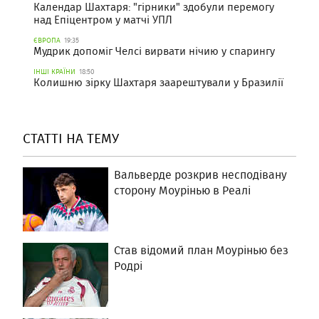
Календар Шахтаря: "гірники" здобули перемогу
над Епіцентром у матчі УПЛ
ЄВРОПА
19:35
Мудрик допоміг Челсі вирвати нічию у спарингу
ІНШІ КРАЇНИ
18:50
Колишню зірку Шахтаря заарештували у Бразилії
СТАТТІ НА ТЕМУ
Вальверде розкрив несподівану
сторону Моурінью в Реалі
Став відомий план Моурінью без
Родрі