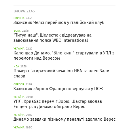
ВЧОРА, 23:45
ЄВРОПА
23:45
Захисник Челсі перейшов у італійський клуб
БОКС
22:48
"Титул наш": Шелестюк відреагував на
завоювання пояса WBO International
УКРАЇНА
22:20
Календар Динамо: "біло-сині" стартували в УПЛ з
перемоги над Вересом
НБА
21:58
Помер п'ятиразовий чемпіон НБА та член Зали
слави
ЄВРОПА
21:09
Захисник збірної Франції повернувся у ПСЖ
УКРАЇНА
20:30
УПЛ: Кривбас переміг Зорю, Шахтар здолав
Епіцентр, а Динамо обіграло Верес
УКРАЇНА
20:10
Динамо завдяки пізньому пенальті здолало Верес
УКРАЇНА
19:50