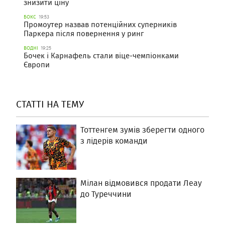
знизити ціну
БОКС
19:53
Промоутер назвав потенційних суперників
Паркера після повернення у ринг
ВОДНІ
19:25
Бочек і Карнафель стали віце-чемпіонками
Європи
СТАТТІ НА ТЕМУ
Тоттенгем зумів зберегти одного
з лідерів команди
Мілан відмовився продати Леау
до Туреччини