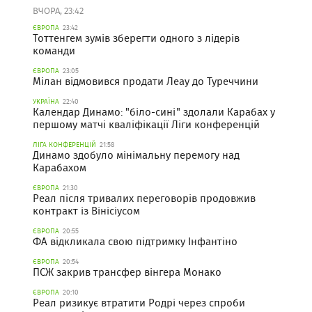
ВЧОРА, 23:42
ЄВРОПА
23:42
Тоттенгем зумів зберегти одного з лідерів
команди
ЄВРОПА
23:05
Мілан відмовився продати Леау до Туреччини
УКРАЇНА
22:40
Календар Динамо: "біло-сині" здолали Карабах у
першому матчі кваліфікації Ліги конференцій
ЛІГА КОНФЕРЕНЦІЙ
21:58
Динамо здобуло мінімальну перемогу над
Карабахом
ЄВРОПА
21:30
Реал після тривалих переговорів продовжив
контракт із Вінісіусом
ЄВРОПА
20:55
ФА відкликала свою підтримку Інфантіно
ЄВРОПА
20:54
ПСЖ закрив трансфер вінгера Монако
ЄВРОПА
20:10
Реал ризикує втратити Родрі через спроби