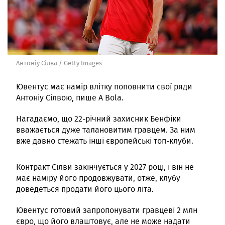
Антоніу Сілва / Getty Images
Ювентус має намір влітку поповнити свої ряди
Антоніу Сілвою, пише A Bola.
Нагадаємо, що 22-річний захисник Бенфіки
вважається дуже талановитим гравцем. За ним
вже давно стежать інші європейські топ-клуби.
Контракт Сілви закінчується у 2027 році, і він не
має наміру його продовжувати, отже, клубу
доведеться продати його цього літа.
Ювентус готовий запропонувати гравцеві 2 млн
євро, що його влаштовує, але не може надати