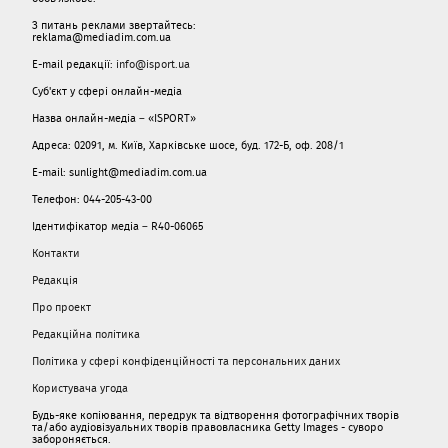
З питань реклами звертайтесь:
reklama@mediadim.com.ua
E-mail редакції:
info@isport.ua
Суб'єкт у сфері онлайн-медіа
Назва онлайн-медіа – «ISPORT»
Адреса: 02091, м. Київ, Харківське шосе, буд. 172-Б, оф. 208/1
E-mail: sunlight@mediadim.com.ua
Телефон: 044-205-43-00
Ідентифікатор медіа – R40-06065
Контакти
Редакція
Про проект
Редакційна політика
Політика у сфері конфіденційності та персональних даних
Користувача угода
Будь-яке копіювання, передрук та відтворення фотографічних творів
та/або аудіовізуальних творів правовласника Getty Images - суворо
забороняється.