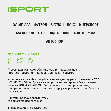
ОЛІМПІАДА
ФУТБОЛ
БІАТЛОН
БОКС
КІБЕРСПОРТ
БАСКЕТБОЛ
ТЕНІС
ВІДЕО
ІНШІ
ХОКЕЙ
ММА
АВТОСПОРТ
ПІДПИСУЙТЕСЬ НА ISPORT
© 2009-2025 ТОВ «САНЛАЙТ МЕДИА». Всі права захищені.
iSport.ua - оперативні та об'єктивні новини спорту.
Усі права на матеріали, опубліковані на даному ресурсі, належать ТОВ
«САНЛАЙТ МЕДИА». Будь-яке використання матеріалів без письмового
дозволу ТОВ «САНЛАЙТ МЕДИА» заборонено. При правомірному
використанні матеріалів з даного ресурсу гіперпосилання на iSport.ua
обов'язкове.
З питань реклами звертайтесь:
reklama@mediadim.com.ua
E-mail редакції:
info@isport.ua