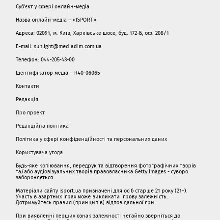
Суб'єкт у сфері онлайн-медіа
Назва онлайн-медіа – «ISPORT»
Адреса: 02091, м. Київ, Харківське шосе, буд. 172-Б, оф. 208/1
E-mail: sunlight@mediadim.com.ua
Телефон: 044-205-43-00
Ідентифікатор медіа – R40-06065
Контакти
Редакція
Про проект
Редакційна політика
Політика у сфері конфіденційності та персональних даних
Користувача угода
Будь-яке копіювання, передрук та відтворення фотографічних творів
та/або аудіовізуальних творів правовласника Getty Images - суворо
забороняється.
Матеріали сайту isport.ua призначені для осіб старше 21 року (21+).
Участь в азартних іграх може викликати ігрову залежність.
Дотримуйтесь правил (принципів) відповідальної гри.
При виявленні перших ознак залежності негайно зверніться до