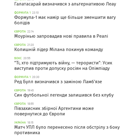
Галатасарай визначився з альтернативою Леау
ФОРМУЛА 1
23:10
Формула-1 має намір ще більше зменшити вагу
болідів
ЄВРОПА
22:14
Моурінью запровадив нові правила в Реалі
ЄВРОПА
21:20
Колишній лідер Мілана покинув команду
БОКС
20:55
"Ті, хто підтримують війну, — терористи": Усик
виступив проти допуску росіян на Олімпіаду
ФОРМУЛА 1
20:30
Ред Булл визначився з заміною Ламб'язе
ЄВРОПА
19:45
Син футбольної легенди залишився без клубу
ЄВРОПА
18:55
Півзахисник збірної Аргентини може
повернутися до Європи
УКРАЇНА
18:15
Матч УПЛ було перенесено після обстрілу з боку
противника