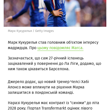
Марк Кукурелья / Getty Images
Марк Кукурелья став головним об'єктом інтересу
мадридців. Про
цьому повідомляє Marca.
Зазначається, що сам 27-річний іспанець
зацікавлений у поверненні до Ла Ліги, додамо, що
ним також цікавиться Барселона.
Джерело додає, що новий тренер Челсі Хабі
Алонсо може вплинути на рішення Марка
залишитися в лондонській команді.
Наразі Кукурелья має контракт із "синіми" до літа
2028 року. Портал Transfermarkt оцінює лівого