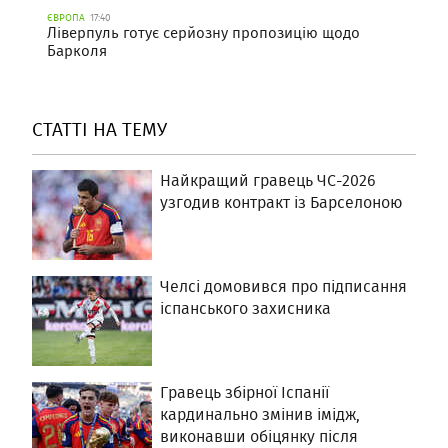
ЄВРОПА
17:40
Ліверпуль готує серйозну пропозицію щодо
Барколя
СТАТТІ НА ТЕМУ
Найкращий гравець ЧС-2026
узгодив контракт із Барселоною
Челсі домовився про підписання
іспанського захисника
Гравець збірної Іспанії
кардинально змінив імідж,
виконавши обіцянку після