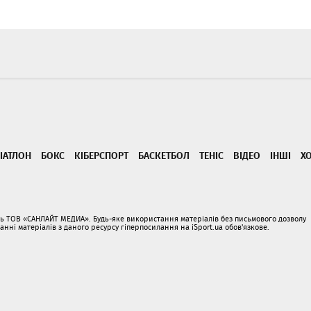
ІАТЛОН
БОКС
КІБЕРСПОРТ
БАСКЕТБОЛ
ТЕНІС
ВІДЕО
ІНШІ
Х
ать ТОВ «САНЛАЙТ МЕДИА». Будь-яке використання матеріалів без письмового дозволу
і матеріалів з даного ресурсу гіперпосилання на iSport.ua обов'язкове.