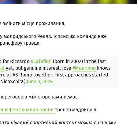
е змінити місце проживання.
у мадридського Реала. Іспанська команда вже
рансферу гравця.
o for Riccardo
#Calafiori
(born in 2002) in the last
al
yet, but genuine interest. Josè
#Mourihho
knows
re at AS Roma together. First approaches started.
@NicoSchira)
June 3, 2026
переговорів між сторонами немає.
трансфер схвалив новий
тренер мадридців.
вати цікавий спортивний контент можна в нашому