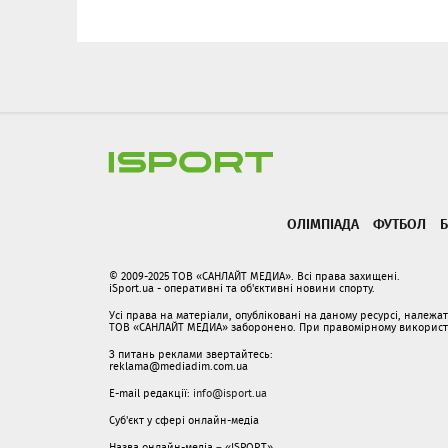
ОЛІМПІАДА
ФУТБОЛ
Б
© 2009-2025 ТОВ «САНЛАЙТ МЕДИА». Всі права захищені.
iSport.ua - оперативні та об'єктивні новини спорту.
Усі права на матеріали, опубліковані на даному ресурсі, належ
ТОВ «САНЛАЙТ МЕДИА» заборонено. При правомірному використанн
З питань реклами звертайтесь:
reklama@mediadim.com.ua
E-mail редакції:
info@isport.ua
Суб'єкт у сфері онлайн-медіа
Назва онлайн-медіа – «ISPORT»