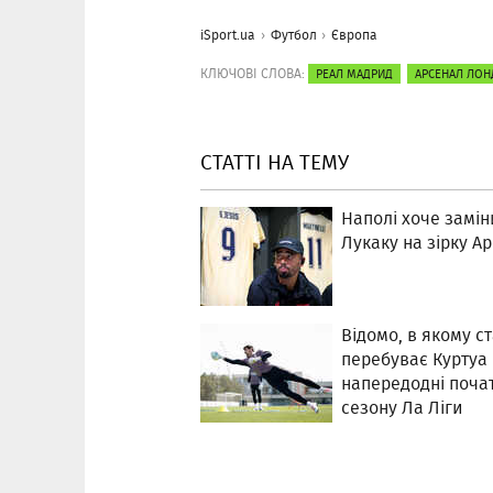
iSport.ua
Футбол
Європа
КЛЮЧОВІ СЛОВА:
РЕАЛ МАДРИД
АРСЕНАЛ ЛО
СТАТТІ НА ТЕМУ
Наполі хоче замін
Лукаку на зірку А
Відомо, в якому ст
перебуває Куртуа
напередодні поча
сезону Ла Ліги