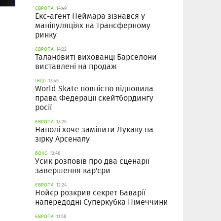
ЄВРОПА
14:49
Екс-агент Неймара зізнався у
маніпуляціях на трансферному
ринку
ЄВРОПА
14:22
Талановиті вихованці Барселони
виставлені на продаж
ІНШІ
13:45
World Skate повністю відновила
права Федерації скейтбордингу
росії
ЄВРОПА
13:25
Наполі хоче замінити Лукаку на
зірку Арсеналу
БОКС
12:48
Усик розповів про два сценарії
завершення кар'єри
ЄВРОПА
12:24
Нойєр розкрив секрет Баварії
напередодні Суперкубка Німеччини
ЄВРОПА
11:58