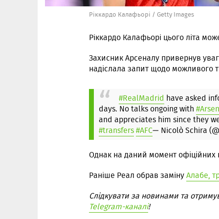
Ріккардо Калафьорі / Getty Images
Ріккардо Калафьорі цього літа мож
Захисник Арсеналу привернув уваг
надіслала запит щодо можливого т
#RealMadrid
have asked inf
days. No talks ongoing with
#Arsen
and appreciates him since they we
#transfers
#AFC
— Nicolò Schira (
Однак на даний момент офіційних 
Раніше Реал обрав заміну
Алабе, 
Слідкувати за новинами та отриму
Telegram-каналі
!