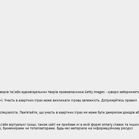
орів та/або аудіовізуальних творів правовласника Getty Images - суворо забороняєть
1+). Участь в азартних іграх може викликати ігрову залежність. Дотримуйтесь правил
пеціаліста. Пам'ятайте, що участь в азартних іграх не може бути джерелом доходів а
/або віртуальні гроші, також сайт не приймає ні в якій формі оплату ставок та інших
ми, букмекерами чи тоталізаторами. Будь-які матеріали на інформаційному ресурсі