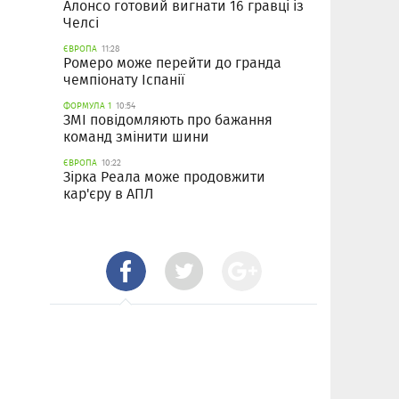
Алонсо готовий вигнати 16 гравці із
Челсі
ЄВРОПА
11:28
Ромеро може перейти до гранда
чемпіонату Іспанії
ФОРМУЛА 1
10:54
ЗМІ повідомляють про бажання
команд змінити шини
ЄВРОПА
10:22
Зірка Реала може продовжити
кар'єру в АПЛ