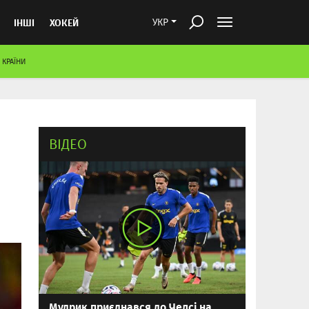
ІНШІ
ХОКЕЙ
УКР
 КРАЇНИ
ВІДЕО
Мудрик приєднався до Челсі на