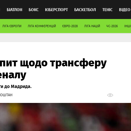
Л
БІАТЛОН
БОКС
КІБЕРСПОРТ
БАСКЕТБОЛ
ТЕНІС
ВІДЕО
ЛІГА ЄВРОПИ
ЛІГА КОНФЕРЕНЦІЙ
ЄВРО-2028
ЛІГА НАЦІЙ
ЧС-2026
ІНШІ
апит щодо трансферу
еналу
ти до Мадрида.
НОШТАН