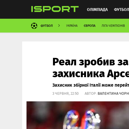
ОЛІМПІАДА
ФУТБО
ФУТБОЛ
ЄВРОПА
УКРАЇНА
ЛІГА ЧЕМПІОНІВ
ММА
АВТОСПОРТ
Реал зробив з
захисника Арс
Захисник збірної Італії може перей
3 ЧЕРВНЯ, 22:50 АВТОР:
ВАЛЕНТИНА ЧОР