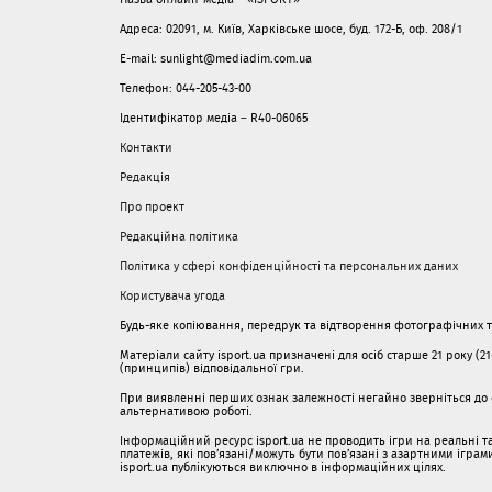
Адреса: 02091, м. Київ, Харківське шосе, буд. 172-Б, оф. 208/1
E-mail: sunlight@mediadim.com.ua
Телефон: 044-205-43-00
Ідентифікатор медіа – R40-06065
Контакти
Редакція
Про проект
Редакційна політика
Політика у сфері конфіденційності та персональних даних
Користувача угода
Будь-яке копіювання, передрук та відтворення фотографічних тв
Матеріали сайту isport.ua призначені для осіб старше 21 року (2
(принципів) відповідальної гри.
При виявленні перших ознак залежності негайно зверніться до с
альтернативою роботі.
Інформаційний ресурс isport.ua не проводить ігри на реальні та
платежів, які пов’язані/можуть бути пов’язані з азартними ігра
isport.ua публікуються виключно в інформаційних цілях.