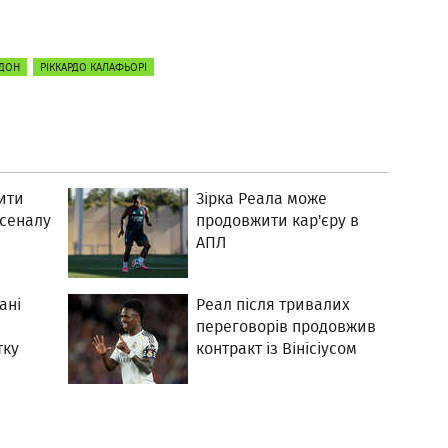
НДОН
РІККАРДО КАЛАФЬОРІ
ити
Зірка Реала може
рсеналу
продовжити кар'єру в
АПЛ
ані
Реал після тривалих
переговорів продовжив
тку
контракт із Вінісіусом