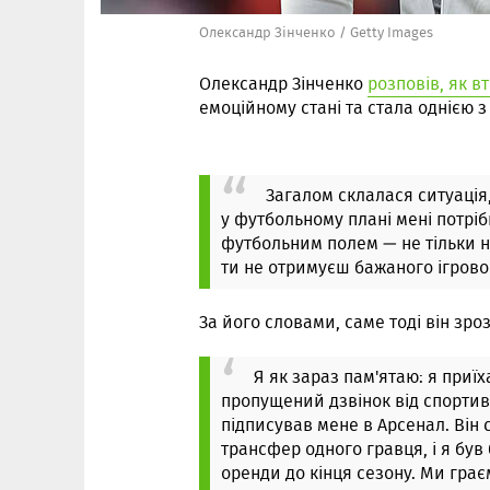
Олександр Зінченко / Getty Images
Олександр Зінченко
розповів, як в
емоційному стані та стала однією з
Загалом склалася ситуація,
у футбольному плані мені потріб
футбольним полем — не тільки н
ти не отримуєш бажаного ігрово
За його словами, саме тоді він зро
Я як зараз пам'ятаю: я приїх
пропущений дзвінок від спортив
підписував мене в Арсенал. Він с
трансфер одного гравця, і я був
оренди до кінця сезону. Ми грає