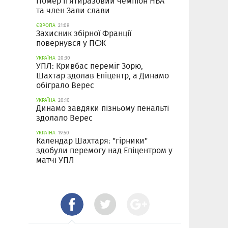
Помер п'ятиразовий чемпіон НБА
та член Зали слави
ЄВРОПА
21:09
Захисник збірної Франції
повернувся у ПСЖ
УКРАЇНА
20:30
УПЛ: Кривбас переміг Зорю,
Шахтар здолав Епіцентр, а Динамо
обіграло Верес
УКРАЇНА
20:10
Динамо завдяки пізньому пенальті
здолало Верес
УКРАЇНА
19:50
Календар Шахтаря: "гірники"
здобули перемогу над Епіцентром у
матчі УПЛ