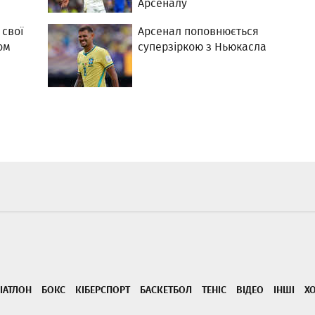
Арсеналу
 свої
Арсенал поповнюється
ом
суперзіркою з Ньюкасла
ІАТЛОН
БОКС
КІБЕРСПОРТ
БАСКЕТБОЛ
ТЕНІС
ВІДЕО
ІНШІ
Х