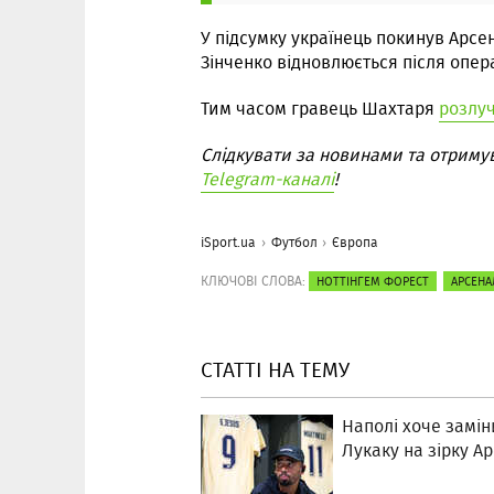
У підсумку українець покинув Арсен
Зінченко відновлюється після операц
Тим часом гравець Шахтаря
розлуч
Слідкувати за новинами та отриму
Telegram-каналі
!
iSport.ua
Футбол
Європа
КЛЮЧОВІ СЛОВА:
НОТТІНГЕМ ФОРЕСТ
АРСЕНА
СТАТТІ НА ТЕМУ
Наполі хоче замін
Лукаку на зірку А