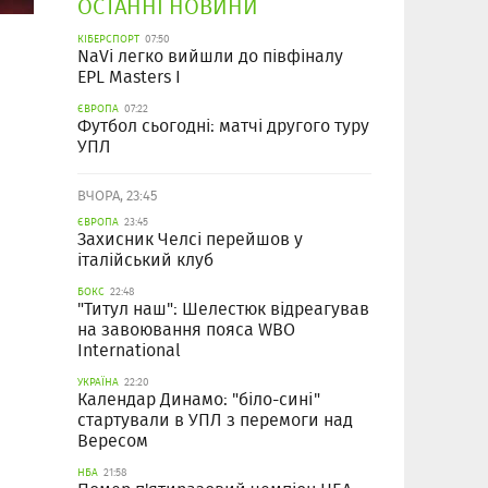
ОСТАННІ НОВИНИ
КІБЕРСПОРТ
07:50
NaVi легко вийшли до півфіналу
EPL Masters I
ЄВРОПА
07:22
Футбол сьогодні: матчі другого туру
УПЛ
ВЧОРА, 23:45
ЄВРОПА
23:45
Захисник Челсі перейшов у
італійський клуб
БОКС
22:48
"Титул наш": Шелестюк відреагував
на завоювання пояса WBO
International
УКРАЇНА
22:20
Календар Динамо: "біло-сині"
стартували в УПЛ з перемоги над
Вересом
НБА
21:58