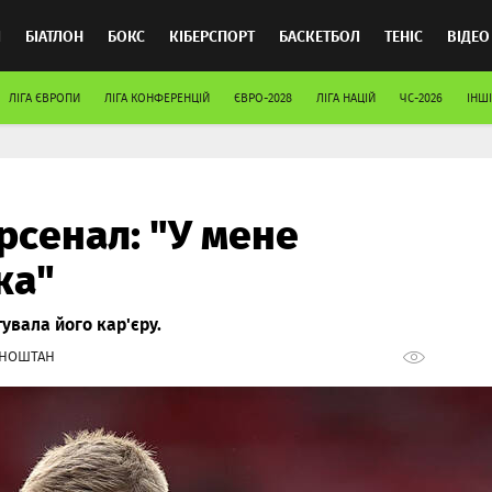
Л
БІАТЛОН
БОКС
КІБЕРСПОРТ
БАСКЕТБОЛ
ТЕНІС
ВІДЕО
ЛІГА ЄВРОПИ
ЛІГА КОНФЕРЕНЦІЙ
ЄВРО-2028
ЛІГА НАЦІЙ
ЧС-2026
ІНШІ
рсенал: "У мене
ка"
тувала його кар'єру.
РНОШТАН