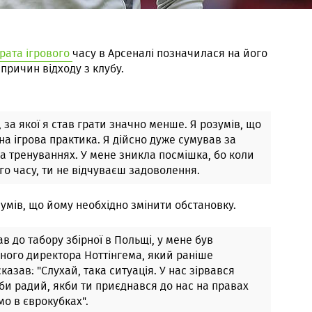
трата ігрового
часу в Арсеналі позначилася на його
 причин відходу з клубу.
 за якої я став грати значно менше. Я розумів, що
на ігрова практика. Я дійсно дуже сумував за
а тренуваннях. У мене зникла посмішка, бо коли
го часу, ти не відчуваєш задоволення.
зумів, що йому необхідно змінити обстановку.
ав до табору збірної в Польщі, у мене був
ного директора Ноттінгема, який раніше
казав: "Слухай, така ситуація. У нас зірвався
 би радий, якби ти приєднався до нас на правах
мо в єврокубках".