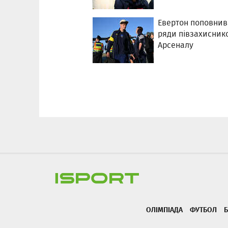
Евертон поповнив
ряди півзахисник
Арсеналу
ОЛІМПІАДА
ФУТБОЛ
Б