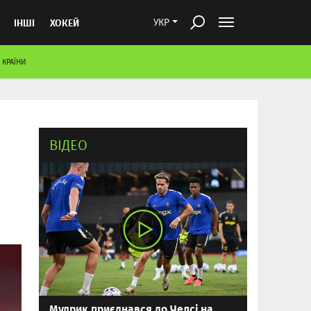
ІНШІ
ХОКЕЙ
УКР
 КРАЇНИ
ВІДЕО
Мудрик приєднався до Челсі на