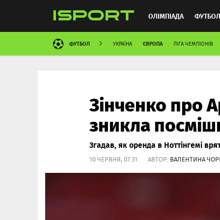
ОЛІМПІАДА
ФУТБО
ФУТБОЛ
ЄВРОПА
УКРАЇНА
ЛІГА ЧЕМПІОНІВ
ММА
АВТОСПОРТ
Зінченко про А
зникла посміш
Згадав, як оренда в Ноттінгемі вря
10 ЧЕРВНЯ, 07:31 АВТОР:
ВАЛЕНТИНА ЧО