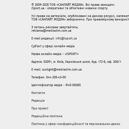
© 2009-2025 ТОВ «САНЛАЙТ МЕДИА». Всі права захищені.
iSport.ua - оперативні та об'єктивні новини спорту.
Усі права на матеріали, опубліковані на даному ресурсі, належ
ТОВ «САНЛАЙТ МЕДИА» заборонено. При правомірному використанн
З питань реклами звертайтесь:
reklama@mediadim.com.ua
E-mail редакції:
info@isport.ua
Суб'єкт у сфері онлайн-медіа
Назва онлайн-медіа – «ISPORT»
Адреса: 02091, м. Київ, Харківське шосе, буд. 172-Б, оф. 208/1
E-mail: sunlight@mediadim.com.ua
Телефон: 044-205-43-00
Ідентифікатор медіа – R40-06065
Контакти
Редакція
Про проект
Редакційна політика
Політика у сфері конфіденційності та персональних даних