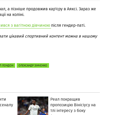
ал, а пізніше продовжив кар'єру в Аяксі. Зараз же
ії на коліні.
ився з вагітною дівчиною
після гендер-паті.
вати цікавий спортивний контент можна в нашому
Л ЛОНДОН
ОЛЕКСАНДР ЗІНЧЕНКО
ити
Реал покращив
рсеналу
пропозицію Вінісіусу на
тлі інтересу з боку