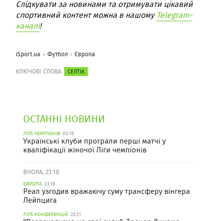
Слідкувати за новинами та отримувати цікавий
спортивний контент можна в нашому
Telegram-
каналі
!
iSport.ua
Футбол
Європа
КЛЮЧОВІ СЛОВА:
СЕЛТІК
ОСТАННІ НОВИНИ
ЛІГА ЧЕМПІОНІВ
00:15
Українські клуби програли перші матчі у
кваліфікації жіночої Ліги чемпіонів
ВЧОРА, 23:18
ЄВРОПА
23:18
Реал узгодив вражаючу суму трансферу вінгера
Лейпцига
ЛІГА КОНФЕРЕНЦІЙ
22:21