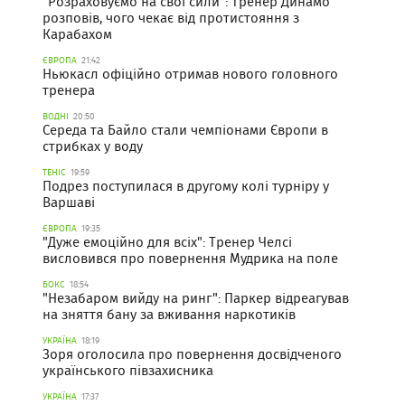
"Розраховуємо на свої сили": Тренер Динамо
розповів, чого чекає від протистояння з
Карабахом
ЄВРОПА
21:42
Ньюкасл офіційно отримав нового головного
тренера
ВОДНІ
20:50
Середа та Байло стали чемпіонами Європи в
стрибках у воду
ТЕНІС
19:59
Подрез поступилася в другому колі турніру у
Варшаві
ЄВРОПА
19:35
"Дуже емоційно для всіх": Тренер Челсі
висловився про повернення Мудрика на поле
БОКС
18:54
"Незабаром вийду на ринг": Паркер відреагував
на зняття бану за вживання наркотиків
УКРАЇНА
18:19
Зоря оголосила про повернення досвідченого
українського півзахисника
УКРАЇНА
17:37