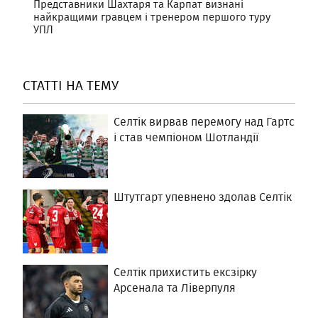
Представники Шахтаря та Карпат визнані
найкращими гравцем і тренером першого туру
УПЛ
СТАТТІ НА ТЕМУ
Селтік вирвав перемогу над Гартс
і став чемпіоном Шотландії
Штутгарт упевнено здолав Селтік
Селтік прихистить ексзірку
Арсенала та Ліверпуля