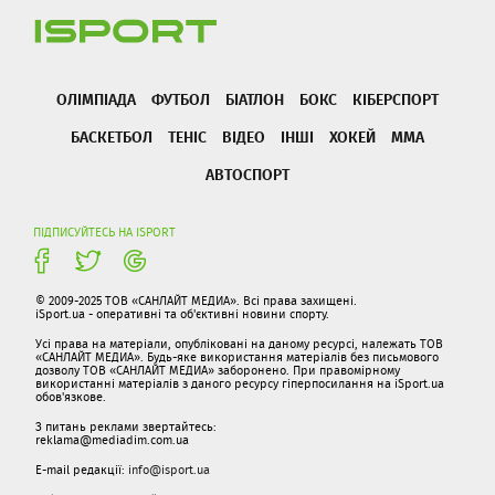
ОЛІМПІАДА
ФУТБОЛ
БІАТЛОН
БОКС
КІБЕРСПОРТ
БАСКЕТБОЛ
ТЕНІС
ВІДЕО
ІНШІ
ХОКЕЙ
ММА
АВТОСПОРТ
ПІДПИСУЙТЕСЬ НА ISPORT
© 2009-2025 ТОВ «САНЛАЙТ МЕДИА». Всі права захищені.
iSport.ua - оперативні та об'єктивні новини спорту.
Усі права на матеріали, опубліковані на даному ресурсі, належать ТОВ
«САНЛАЙТ МЕДИА». Будь-яке використання матеріалів без письмового
дозволу ТОВ «САНЛАЙТ МЕДИА» заборонено. При правомірному
використанні матеріалів з даного ресурсу гіперпосилання на iSport.ua
обов'язкове.
З питань реклами звертайтесь:
reklama@mediadim.com.ua
E-mail редакції:
info@isport.ua