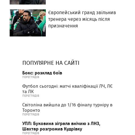
Європейський гранд звільнив
тренера через місяць після
призначення
ПОПУЛЯРНЕ НА САЙТІ
Бокс: розклад боїв
ПЕРЕГЛЯДІВ
Футбол сьогодні: матчі кваліфікації ЛЧ, ЛЄ
та ЛК
ПЕРЕГЛЯДІВ
Світоліна вийшла до 1/16 фіналу турніру в
Торонто
ПЕРЕГЛЯДІВ
УПЛ: Буковина зіграла внічию з ЛНЗ,
Шахтар розгромив Кудрівку
ПЕРЕГЛЯДІВ