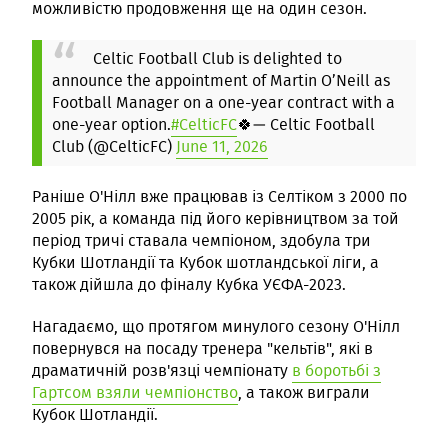
можливістю продовження ще на один сезон.
Celtic Football Club is delighted to
announce the appointment of Martin O’Neill as
Football Manager on a one-year contract with a
one-year option.
#CelticFC
🍀
— Celtic Football
Club (@CelticFC)
June 11, 2026
Раніше О'Нілл вже працював із Селтіком з 2000 по
2005 рік, а команда під його керівництвом за той
період тричі ставала чемпіоном, здобула три
Кубки Шотландії та Кубок шотландської ліги, а
також дійшла до фіналу Кубка УЄФА-2023.
Нагадаємо, що протягом минулого сезону О'Нілл
повернувся на посаду тренера "кельтів", які в
драматичній розв'язці чемпіонату
в боротьбі з
Гартсом взяли чемпіонство
, а також виграли
Кубок Шотландії.